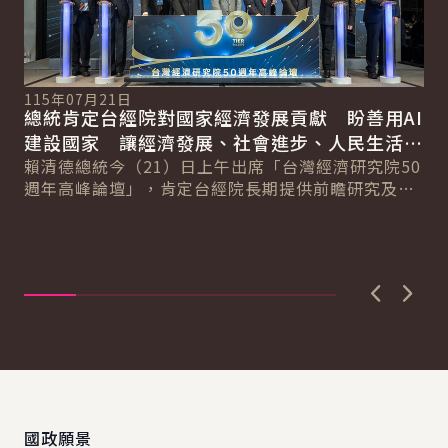
115年07月21日
11
總統肯定台經院對國家經濟發展貢獻 盼善用AI
副
建設國家 讓經濟發展、社會進步、人民生活更
零
便利
賴清德總統今（21）日上午出席「台灣經濟研究院50
蕭
週年高峰論壇」，肯定台經院長期提供前瞻研究及政
便
系
策建言，對國家經濟發展貢獻良多。並表示，面對...
暨
新戰
記
上一張圖
下一
:::
國政願景