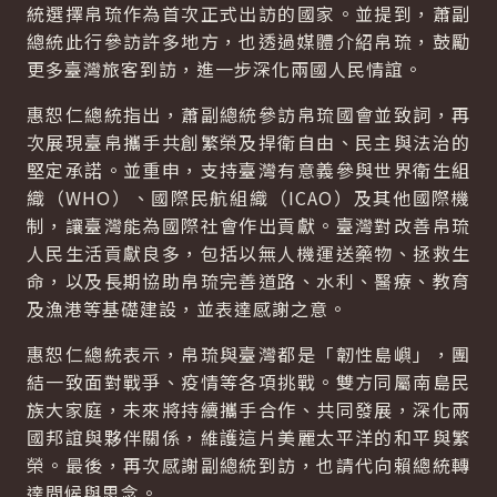
統選擇帛琉作為首次正式出訪的國家。並提到，蕭副
總統此行參訪許多地方，也透過媒體介紹帛琉，鼓勵
更多臺灣旅客到訪，進一步深化兩國人民情誼。
惠恕仁總統指出，蕭副總統參訪帛琉國會並致詞，再
次展現臺帛攜手共創繁榮及捍衛自由、民主與法治的
堅定承諾。並重申，支持臺灣有意義參與世界衛生組
織（WHO）、國際民航組織（ICAO）及其他國際機
制，讓臺灣能為國際社會作出貢獻。臺灣對改善帛琉
人民生活貢獻良多，包括以無人機運送藥物、拯救生
命，以及長期協助帛琉完善道路、水利、醫療、教育
及漁港等基礎建設，並表達感謝之意。
惠恕仁總統表示，帛琉與臺灣都是「韌性島嶼」，團
結一致面對戰爭、疫情等各項挑戰。雙方同屬南島民
族大家庭，未來將持續攜手合作、共同發展，深化兩
國邦誼與夥伴關係，維護這片美麗太平洋的和平與繁
榮。最後，再次感謝副總統到訪，也請代向賴總統轉
達問候與思念。