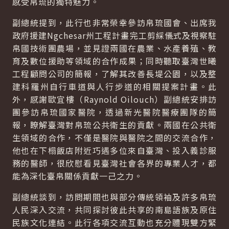
感受帛琉的獨特魅力。
副總統提到，此行也非常榮幸參訪帛琉國會、出席我
政府援建Ngchesar州工程計畫完工剪綵儀式及視察駐
帛國技術團農場，並見證兩國在農業、水產養殖、教
育及數位援助等領域的合作成果；同時聽取臺灣世曦
工程顧問公司的簡報，了解其改善長堤公園，以及整
建科羅州自行車道與人行步道的相關提案計畫。此
外，感謝歐宜樓（Raynold Oilouch）副總統安排訪
團參訪帛琉國家醫院，透過新光醫院醫療團隊的簡
報，瞭解臺灣對帛琉公共衛生的貢獻。兩國在公共衛
生領域的合作，不僅是醫院與醫院之間的交流合作，
他也在下榻飯店附近巧遇多位來自臺灣、投入義診服
務的醫師，很欣慰看見臺灣社會各界的專業人才，都
能為深化臺帛關係貢獻一己之力。
副總統談到，訪問期間也與部分傳統領袖及許多帛琉
人民深入交流，共同探討彼此共享的南島語族及原住
民族文化連結。此行各項交流互動也充分體現雙方緊