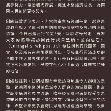
攜手努力，推動觀光發展、促進永續經濟成長，為兩
國人民創造更多契機。
副總統致詞時表示，非常榮幸主持答謝午宴，感謝帛
琉政府與人民連日來對訪團的盛情款待及展現的深厚
情誼。今日已是此行的第5天，深感時光飛逝，感謝
大家的協助讓訪團此行成果豐碩。並向惠恕仁
（Surangel S. Whipps, Jr.）總統與其行政團隊、國
會，以及所有在幕後默默付出、促成此行圓滿成功的
全體工作人員表達謝意。此行是就任副總統以來，首
次正式出訪友邦，帛琉在他心中將永遠占有非常特殊
的地位。
副總統提到，訪問期間有幸造訪帛琉最令人讚嘆的景
點，從德國水道與鯊魚城令人屏息的海域景觀，到富
含歷史底蘊的貝里琉島，這些經歷讓他深刻感受到帛
琉非凡的自然美景、豐富的文化傳承及堅韌不拔的精
神，希望未來更多臺灣民眾能有機會造訪帛琉，親自