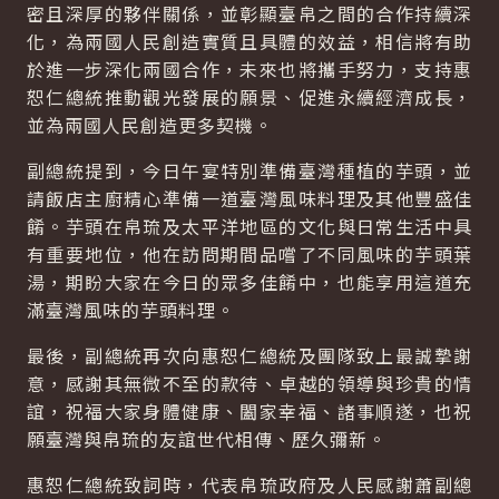
密且深厚的夥伴關係，並彰顯臺帛之間的合作持續深
化，為兩國人民創造實質且具體的效益，相信將有助
於進一步深化兩國合作，未來也將攜手努力，支持惠
恕仁總統推動觀光發展的願景、促進永續經濟成長，
並為兩國人民創造更多契機。
副總統提到，今日午宴特別準備臺灣種植的芋頭，並
請飯店主廚精心準備一道臺灣風味料理及其他豐盛佳
餚。芋頭在帛琉及太平洋地區的文化與日常生活中具
有重要地位，他在訪問期間品嚐了不同風味的芋頭葉
湯，期盼大家在今日的眾多佳餚中，也能享用這道充
滿臺灣風味的芋頭料理。
最後，副總統再次向惠恕仁總統及團隊致上最誠摯謝
意，感謝其無微不至的款待、卓越的領導與珍貴的情
誼，祝福大家身體健康、闔家幸福、諸事順遂，也祝
願臺灣與帛琉的友誼世代相傳、歷久彌新。
惠恕仁總統致詞時，代表帛琉政府及人民感謝蕭副總