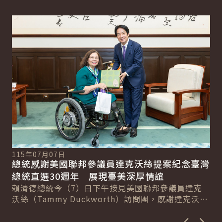
詳細內容
詳
11
115年07月07日
總
總統感謝美國聯邦參議員達克沃絲提案紀念臺灣
系
洋
總統直選30週年 展現臺美深厚情誼
新戰
賴
賴清德總統今（7）日下午接見美國聯邦參議員達克
記
論
沃絲（Tammy Duckworth）訪問團，感謝達克沃絲
深
參議員在美國國會領銜提出跨黨派決議案...