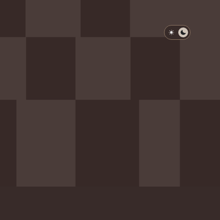
淺色模式
深色模式
防衛韌性委員會
動行程
歷任總統與副總統
展覽