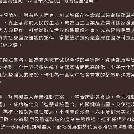
是臺灣邁向「AI新十大建設」的關鍵里程碑。
談論AI，對有些人而言，AI或許僅存在雲端或是電腦運算
化」，真正落實於人民的生活，成為百工百業及產業和國家發展
與人類協作，AI就從數位世界跨進實體社會，成為智慧機器
真實社會面臨難題的夥伴。掌握這項技術是臺灣在國際科技
必經之路。
在關注臺灣，因為臺灣擁有傲視全球的半導體、資通訊及精
時提到，全世界很多先進工業國家皆面臨高齡化、少子女化
用這些強大的優勢，轉化為一套切中社會需求的整體解決方
。
定「智慧機器人產業推動方案」，整合跨部會資源，全力推
國」，成功進化為「智慧系統整合」的關鍵輸出國。為使這
」為核心推動系統性布局，串聯臺南沙崙、六甲及柳營等地
發、技術驗證及量產製造的產業生態廊道。這不僅代表AI從運算中
，甚至進一步具身化到機器人，此項發展趨勢也落實賴總統均衡