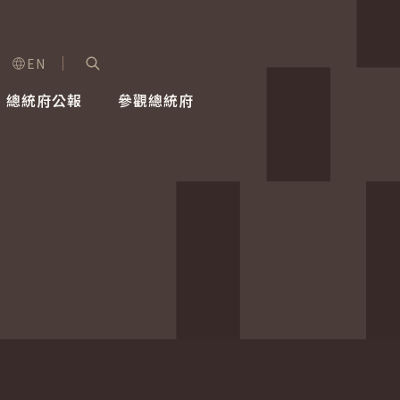
EN
字級選單
展開關鍵字搜尋
總統府公報
參觀總統府
健康台灣推動委員會
總統令
蕭美琴副總統
建築風華
全社會
每日活
行憲後
總統府
外交
網路相簿
國防