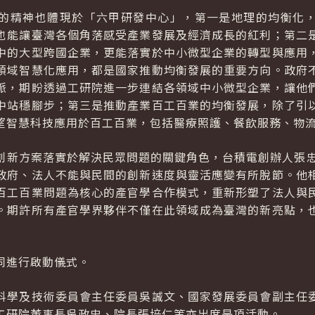
的精神也體現於「六甲研發中心」，第一是地理的均衡化
也能讓臺灣各個角落感受產業發展及經濟成長的紅利；第二
中的大型跨國企業，更能落實於中小微型企業的轉型與應用
領域智慧化應用，都是國家推動均衡發展的重要方向。政府
脈，期盼透過工研院進一步連結各領域中小微型企業，讓他
中站穩腳步；第三是推動產業百工百業的均衡發展，除了引
望智慧科技應用於百工百業，包括醫療照護、餐飲服務、物
創新方案落實於解決民眾問題的關鍵角色，台積電創辦人張忠
政府、法人不能與民間的創新速度與靈活應變有所脫節。他
百工百業問題為核心的產官學合作模式，重新形塑了法人與
。期許所有產官學界夥伴不僅在此領域成為臺灣的新亮點，
同進行啟動儀式。
科學及技術委員會主任委員吳誠文、國家發展委員會副主任
工研院董事長吳政忠、院長張培仁等亦出席是項活動。