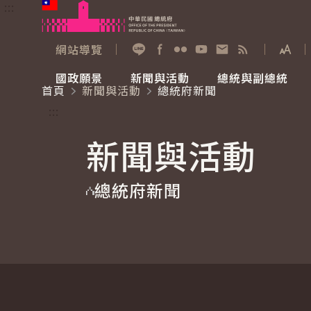
:::
跳到主要內容
中華民國總統府
網站導覽
展開
加入好友
Facebook
Flickr
YouTube
寫信給總統
RSS
國政願景
新聞與活動
總統與副總統
首頁
新聞與活動
總統府新聞
國政願景
新聞與活動
總統與副總統
參觀總統府
:::
新聞與活動
國家氣候變遷對策委員會
總統府新聞
賴清德總統
參觀資訊
總統府新聞
重要談話
影音頻道