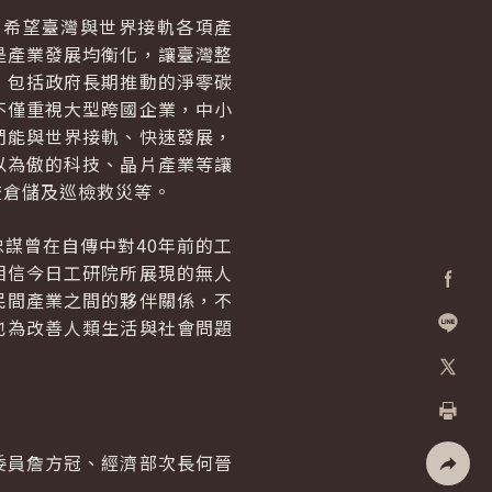
，希望臺灣與世界接軌各項產
是產業發展均衡化，讓臺灣整
，包括政府長期推動的淨零碳
不僅重視大型跨國企業，中小
們能與世界接軌、快速發展，
以為傲的科技、晶片產業等讓
流倉儲及巡檢救災等。
謀曾在自傳中對40年前的工
相信今日工研院所展現的無人
民間產業之間的夥伴關係，不
Facebo
也為改善人類生活與社會問題
加入好
X
列印
委員詹方冠、經濟部次長何晉