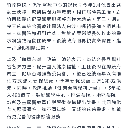
竹南醫院，係準醫療中心的規模；今年1月他曾出席
動土典禮，感到民間力量無窮，相信屆時完工後，對
竹南鄉親的健康醫療服務將有極大助益。第三，則是
今天的童綜合醫療社團法人白沙屯媽祖醫院。相信未
來三家醫院如期到位後，對於苗栗鄉親長久以來的需
求將獲致階段性成果，後續政府將再視實際需要，進
一步強化相關建設。
談及「健康台灣」政策，總統表示，為結合醫界與社
會各界力量、提升國人健康福祉，上任後即在總統府
成立「健康台灣推動委員會」，並已連續兩年以高推
估方式編列健保總額，今年健保總額已達1兆82億
元。同時，政府推動「健康台灣深耕計畫」，5年投
入489億元，鼓勵醫學中心、區域醫院、地區醫院、
診所及基層醫療單位與學術機構提出計畫，共同強化
全人照護體系，讓不同年齡、區域的疾病需求，能獲
得更完善的健康照護服務。