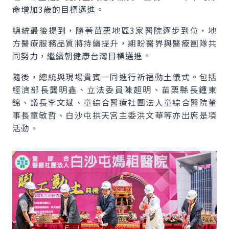
命增加3歲的目標邁進。
總統最後提到，隨著苗栗地區3家醫院逐步到位，地
方醫療服務品質將持續提升，期盼醫界與醫療團隊共
同努力，繼續朝健康台灣目標邁進。
隨後，總統與現場貴賓一同進行祈福動土儀式。包括
經濟部長龔明鑫、立法委員陳超明、苗栗縣長鍾東
錦、議長李文斌、童綜合醫療社團法人童綜合醫院董
事長童敏哲、白沙屯拱天宮主委洪文華等亦出席是項
活動。