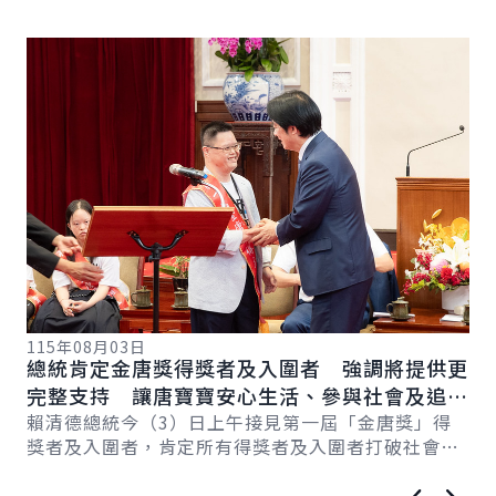
詳細內容
詳
115年08月03日
11
總統肯定金唐獎得獎者及入圍者 強調將提供更
總
系
完整支持 讓唐寶寶安心生活、參與社會及追求
全
新戰
理想
賴清德總統今（3）日上午接見第一屆「金唐獎」得
賴
記
獎者及入圍者，肯定所有得獎者及入圍者打破社會刻
「
板印象，努力追求理想，也感謝所有基金會、協會夥
系
伴...
保..