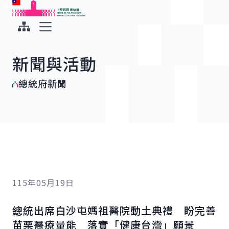
:::
:::
跳到主要內容
中華民國總統府
展開選單
新聞與活動
總統府新聞
115年05月19日
總統出席白沙屯媽祖醫院動土典禮 盼完善
苗栗醫療量能 落實「健康台灣」願景