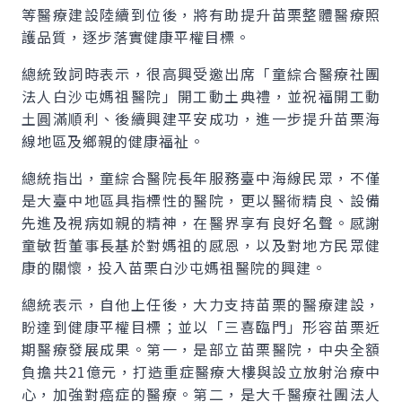
等醫療建設陸續到位後，將有助提升苗栗整體醫療照
護品質，逐步落實健康平權目標。
總統致詞時表示，很高興受邀出席「童綜合醫療社團
法人白沙屯媽祖醫院」開工動土典禮，並祝福開工動
土圓滿順利、後續興建平安成功，進一步提升苗栗海
線地區及鄉親的健康福祉。
總統指出，童綜合醫院長年服務臺中海線民眾，不僅
是大臺中地區具指標性的醫院，更以醫術精良、設備
先進及視病如親的精神，在醫界享有良好名聲。感謝
童敏哲董事長基於對媽祖的感恩，以及對地方民眾健
康的關懷，投入苗栗白沙屯媽祖醫院的興建。
總統表示，自他上任後，大力支持苗栗的醫療建設，
盼達到健康平權目標；並以「三喜臨門」形容苗栗近
期醫療發展成果。第一，是部立苗栗醫院，中央全額
負擔共21億元，打造重症醫療大樓與設立放射治療中
心，加強對癌症的醫療。第二，是大千醫療社團法人