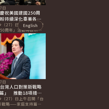
27日
慶祝美國建國250周
 盼持續深化臺美各項
同促進全球繁榮
今（27）日晚間出席「慶
English
50周年」活動時表示，
獨立建國250周年及臺
30周年，臺美人民皆以勇
27日
「台灣人口對策新戰略
篇」 推動18項措施
支持育兒體系 以全民
今（27）日上午召開「台
新戰略——家庭支持篇」
紅利促進臺灣永續發展