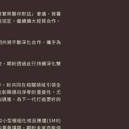
濟繁榮夥伴對話」會議、簽署
稅協定，繼續擴大經貿合作，
明州將不斷深化合作，攜手為
流，期盼透過此行持續深化雙
作，盼共同在相關領域引領全
能彰顯邁向淨零的重要性。尤
向邁進，為下一代打造更好的
型模組化核反應爐(SMR)
的重要課題，期盼未來亦能供