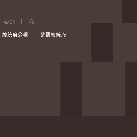
EN
字級選單
展開關鍵字搜尋
總統府公報
參觀總統府
健康台灣推動委員會
總統令
蕭美琴副總統
建築風華
全社會
每日活
行憲後
總統府
外交
網路相簿
國防