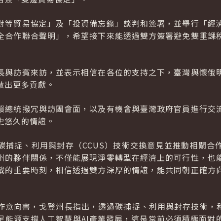
對等貿易協定」及「投資備忘錄」談判和簽署，並舉行「經
全合作聯合聲明」，希望接下來能透過雙方簽署避免雙重課
長與訪賓來訪，並表示相信在各位的支持之下，臺灣與懷俄
做出更多貢獻。
賴總統撥冗與訪團會面，以及有機會與臺灣政府官員進行交
史悠久的情誼。
碳捕捉、利用與封存（CCUS）技術交換意見並推動相關合
州的夥伴關係，不僅能展現淨零轉型在經濟上的可行性，也
戰的重要時刻，相信透過雙方深厚的情誼，能共同朝正確方
作意向書，戈登州長指出，透過碳捕捉、利用與封存技術，和小
足能源支撐人工智慧與AI產業發展，這是當前必須積極面對