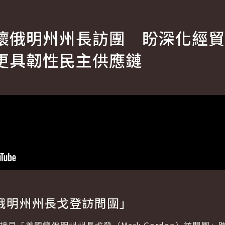
懷俄明州州長訪團 盼深化經貿
更具韌性民主供應鏈
俄明州州長戈登訪問團」