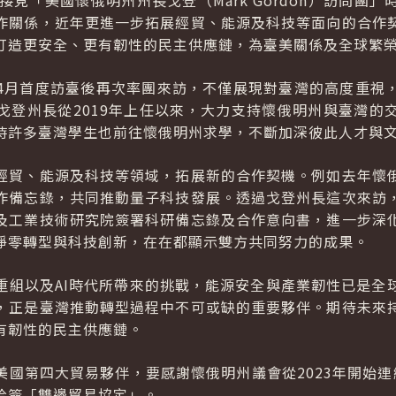
接見「美國懷俄明州州長戈登（Mark Gordon）訪問團
作關係，近年更進一步拓展經貿、能源及科技等面向的合作
打造更安全、更有韌性的民主供應鏈，為臺美關係及全球繁
4月首度訪臺後再次率團來訪，不僅展現對臺灣的高度重視
戈登州長從2019年上任以來，大力支持懷俄明州與臺灣的
時許多臺灣學生也前往懷俄明州求學，不斷加深彼此人才與
經貿、能源及科技等領域，拓展新的合作契機。例如去年懷
作備忘錄，共同推動量子科技發展。透過戈登州長這次來訪
及工業技術研究院簽署科研備忘錄及合作意向書，進一步深
淨零轉型與科技創新，在在都顯示雙方共同努力的成果。
重組以及AI時代所帶來的挑戰，能源安全與產業韌性已是全
，正是臺灣推動轉型過程中不可或缺的重要夥伴。期待未來
有韌性的民主供應鏈。
美國第四大貿易夥伴，要感謝懷俄明州議會從2023年開始連
洽簽「雙邊貿易協定」。