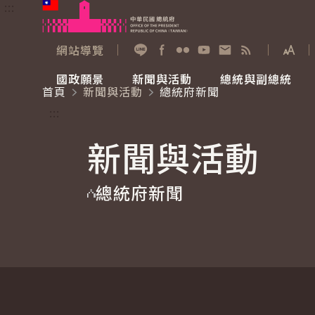
:::
跳到主要內容
中華民國總統府
網站導覽
展開
加入好友
Facebook
Flickr
YouTube
寫信給總統
RSS
國政願景
新聞與活動
總統與副總統
首頁
新聞與活動
總統府新聞
國政願景
新聞與活動
總統與副總統
參觀總統府
:::
新聞與活動
國家氣候變遷對策委員會
總統府新聞
賴清德總統
參觀資訊
總統府新聞
重要談話
影音頻道