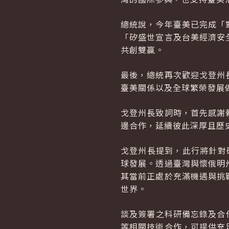
總統說，今年臺美已完成「
「矽盛世宣言及台美經濟安
共創雙贏。
最後，總統再次歡迎戈登州
臺美關係以及全球繁榮發展
戈登州長致詞時，首先感謝
邊合作，延續彼此深厚且歷
戈登州長提到，此行將針對
球發展。透過臺灣與懷俄明
其當前正處於充滿機遇與挑
世界。
談及簽署之科研備忘錄及合
等相關技術合作，可提供充