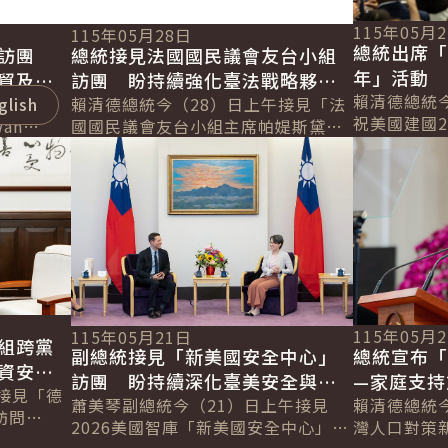
115年05月
115年05月28日
總統出席「
會訪團
總統接見法國國民議會友台小組
年」活動
貿及科
訪團 盼持續強化臺法戰略夥伴
合作 共
賴清德總統
午接見
glish
關係 打造更繁榮的未來
賴清德總統今（28）日上午接見「法
祝美國建國2
an
國國民議會友台小組主席帕媞斯黛
今年適逢美國
詳細內容
詳細內容
TBC）」國防
（Marie-Noëlle Battistel）訪團」
灣總統直選
時表示，臺灣...
氣追...
115年05月
115年05月21日
組跨黨
總統宣布
副總統接見「新美國安全中心」
資安、
—家庭支持
訪團 盼持續深化臺美安全與經
接見「德
打造公共
賴清德總統
貿夥伴關係
蕭美琴副總統今（21）日上午接見
訪問
灣人口對策
2026美國智庫「新美國安全中心」
共享經濟
對臺灣的