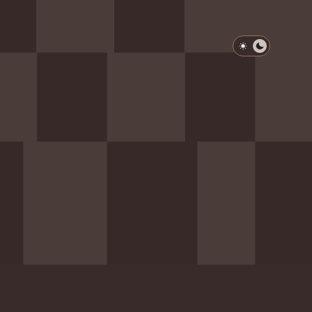
淺色模式
深色模式
防衛韌性委員會
動行程
歷任總統與副總統
展覽