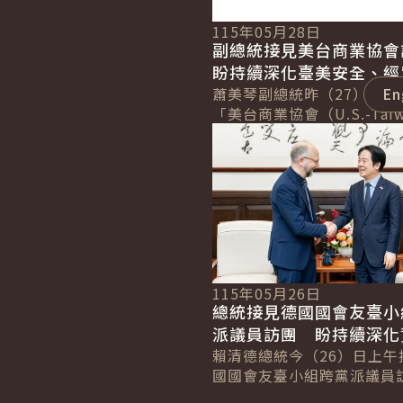
115年05月28日
副總統接見美台商業協
盼持續深化臺美安全、經
技合作
蕭美琴副總統昨（27）日下
En
「美台商業協會（U.S.-Taiw
詳細內容
Business Council, US
及航太產業訪問...
115年05月26日
總統接見德國國會友臺小
派議員訪團 盼持續深化
國防與社會韌性合作
賴清德總統今（26）日上午
國國會友臺小組跨黨派議員
團」，感謝德國政府及國會