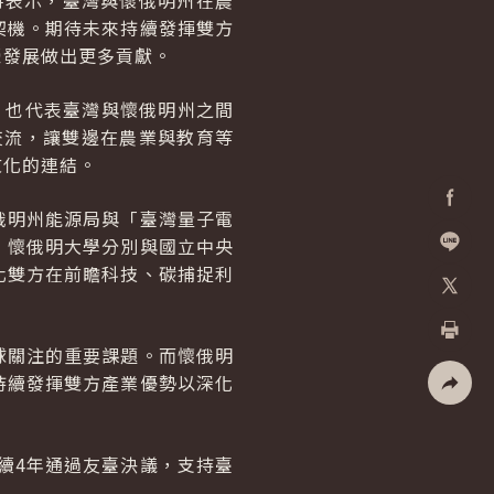
」時表示，臺灣與懷俄明州在農
契機。期待未來持續發揮雙方
榮發展做出更多貢獻。
，也代表臺灣與懷俄明州之間
交流，讓雙邊在農業與教育等
文化的連結。
俄明州能源局與「臺灣量子電
Facebo
，懷俄明大學分別與國立中央
化雙方在前瞻科技、碳捕捉利
加入好
X
球關注的重要課題。而懷俄明
列印
持續發揮雙方產業優勢以深化
社群分
續4年通過友臺決議，支持臺