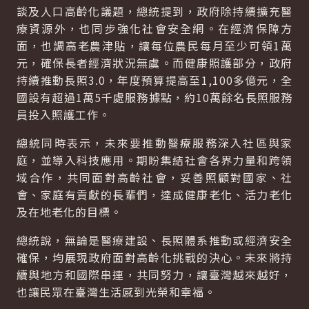
談及人口高齡化議題，總統提到，政府除持續擴充醫
療資源外，也同步強化社會安全網。在經濟保障方
面，也調高老農津貼，讓每位農民每月至少可領1萬
元，確保長者經濟狀況無虞。而健康照護部分，政府
持續推動長照3.0，年度預算提高至1,100多億元，全
國設有超過1萬5千處服務據點，約10萬餘名長照服務
員投入照護工作。
總統同時表示，未來要推動醫療服務深入社區與家
庭，並導入科技應用。期盼集結社會各界力量和跨領
域合作，共同面對高齡社會，妥善照顧對國家、社
會、家庭有貢獻的長輩們，達成健康老化、活力老化
及在地老化的目標。
總統說，無論是醫療建設、長照體系推動或經濟安全
確保，均展現政府面對高齡化挑戰的決心。未來將持
續與地方和國際串連，共同努力，讓臺灣越來越好，
也讓民眾在臺灣生活感到光榮和幸福。