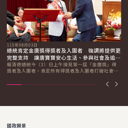
115年08月03日
11
總統肯定金唐獎得獎者及入圍者 強調將提供更
總
系
完整支持 讓唐寶寶安心生活、參與社會及追求
全
新戰
理想
賴清德總統今（3）日上午接見第一屆「金唐獎」得
賴
記
獎者及入圍者，肯定所有得獎者及入圍者打破社會刻
「
板印象，努力追求理想，也感謝所有基金會、協會夥
系
伴...
保..
上一張圖
下一
:::
國政願景