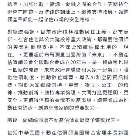
透明，加強地政、警調、金融之間的合作，更期待全
聯會在防詐、反洗錢的訓練上，繼續支持政府，讓整
個產業都能一起守住市場的安全底線。
副總統強調，目前政府積極推動居住正義、都市更
新、社會住宅與公共建設等重大政策，都需要估價師
的專業判斷與支持，不僅要精確估算土地的「現
在」，更要超前布局測量出臺灣的「未來」。不動產
估價師公會全國聯合會成立20年來，是一段旅程也是
一個新的開始。未來政府會繼續和大家一起努力，強
化估價制度、推動數位轉型、導入AI和空間資訊科
技。期盼大家繼續秉持「專業、獨立、公正」的精
神，推動創新、維持專業倫理，共同打造更透明、更
安全、更值得信賴的臺灣不動產市場，讓專業成為推
動社會進步、創造永續家園的重要動力。
隨後，副總統頒贈不動產估價貢獻獎予獲獎代表。
包括中華民國不動產估價師全國聯合會理事長郭國