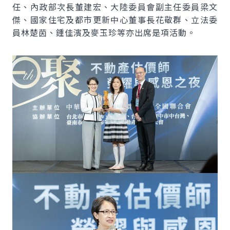
任、內政部次長董建宏、大陸委員會副主任委員梁文
傑、國家住宅及都市更新中心董事長花敬群、立法委
員林楚茵、鍾佳濱及麥玉珍等亦出席是項活動。