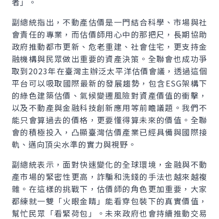
者」。
副總統指出，不動產估價是一門結合科學、市場與社
會責任的專業，而估價師用心中的那把尺，長期協助
政府推動都市更新、危老重建、社會住宅，更支持金
融機構與民眾做出重要的資產決策。全聯會也成功爭
取到2023年在臺灣主辦泛太平洋估價會議，透過這個
平台可以吸取國際最新的發展趨勢，包含ESG架構下
的綠色建築估價、氣候變遷風險對資產價值的衝擊，
以及不動產與金融科技創新應用等前瞻議題。我們不
能只會算過去的價格，更要懂得算未來的價值。全聯
會的積極投入，凸顯臺灣估價產業已經具備與國際接
軌、邁向頂尖水準的實力與視野。
副總統表示，面對快速變化的全球環境，金融與不動
產市場的緊密性更高，詐騙和洗錢的手法也越來越複
雜。在這樣的挑戰下，估價師的角色更加重要，大家
都練就一雙「火眼金睛」能看穿包裝下的真實價值，
幫忙民眾「看緊荷包」。未來政府也會持續推動交易