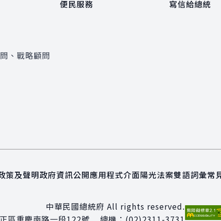
便民服務
寫信給總統
顧問、戰略顧問
政策及聲明
政府資訊公開
應用程式介面
陽光法案
雙語詞彙
常
中華民國總統府 All rights reserved.
正區重慶南路一段122號
總機：
(02)2311-3731