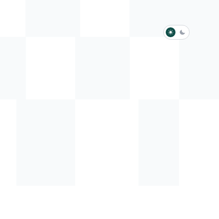
淺色模式
深色模式
防衛韌性委員會
動行程
歷任總統與副總統
展覽