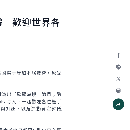
禮 歡迎世界各
Facebo
各國選手參加本屆賽會，感受
加入好
X
同演出「歡聚島嶼」節目；隨
列印
ubka等人，一起歡迎各位選手
場與升起，以及運動員宣誓儀
社群分