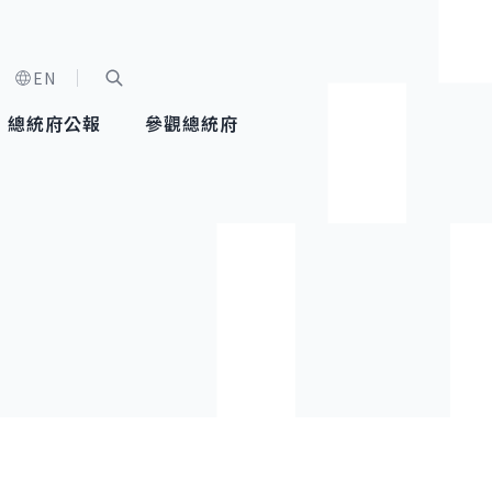
EN
字級選單
展開關鍵字搜尋
總統府公報
參觀總統府
健康台灣推動委員會
總統令
蕭美琴副總統
建築風華
全社會
每日活
行憲後
總統府
外交
網路相簿
國防