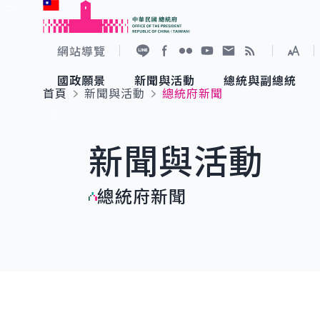
:::
跳到主要內容
中華民國總統府
網站導覽
展開
加入好友
Facebook
Flickr
YouTube
寫信給總統
RSS
國政願景
新聞與活動
總統與副總統
首頁
新聞與活動
總統府新聞
國政願景
新聞與活動
總統與副總統
參觀總統府
:::
新聞與活動
國家氣候變遷對策委員會
總統府新聞
賴清德總統
參觀資訊
總統府新聞
重要談話
影音頻道