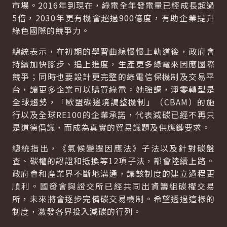
市場。2016年到現在，綠電全年發電量已經成長超過
5倍，2030年更有機會超過900億度，有助企業提升
綠色國際的競爭力。
總統表示，在初期的學習曲線慢慢上軌道後，政府會
持續加快腳步、追上進度，生產更多綠電來因應國際
競爭；同時也要設計更完整的綠電信保機制及交易平
台，讓更多企業可以購買綠電。她強調，淨零轉型是
全球趨勢，「歐盟碳邊境調整機制」（CBAM）的施
行以及全球RE100的企業承諾，代表減碳已經不再只
是道德倡議，而成為真實的貿易議題及供應鏈要求。
總統指出，《氣候變遷因應法》子法以及針對碳盤
查、碳權的認證和抵換等12項子法，都會陸續上路。
政府會和產業界不斷地溝通，讓該制度的建立過程更
順利。國發會與證交所已經共同出資籌組碳權交易
所，未來將會逐步完備碳交易機制。希望透過這樣的
制度，激發各界投入減碳的行列。