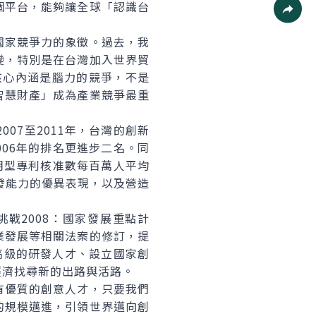
個平台，能夠讓全球「認識台
社群分
家競爭力的象徵。過去，我
變，特別是在台灣加入世界貿
核心內涵是腦力的競爭，不是
智慧財產」成為產業競爭最重
07至2011年，台灣的創新
006年的排名更進步二名。同
發明型專利核准數每百萬人平均
研發能力的優異表現，以及營造
2008：國家發展重點計
業發展等相關法案的修訂，提
高級的研發人才、設立國家創
經濟找尋新的出路與活路。
優質的創意人才，只要我們
的規模邁進，引領世界邁向創