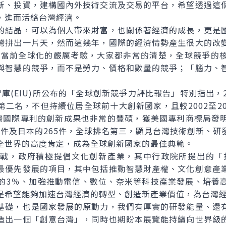
新、投資，建構國內外技術交流及交易的平台，希望透過這
，進而活絡台灣經濟。
結晶，可以為個人帶來財富，也關係著經濟的成長，更是國
灣拼出一片天，然而這幾年，國際的經濟情勢產生很大的改
對當前全球化的嚴厲考驗，大家都非常的清楚，全球競爭的
與智慧的競爭，而不是勞力、價格和數量的競爭；「腦力、
EIU)所公布的「全球創新競爭力評比報告」特別指出，20
二名，不但持續位居全球前十大創新國家，且較2002至2
間台灣國際專利的創新成果也非常的豐碩，獲美國專利商標局
88件及日本的265件，全球排名第三，顯見台灣技術創新、
全世界的高度肯定，成為全球創新國家的最佳典範。
，政府積極提倡文化創新產業，其中行政院所提出的「挑戰
最優先發展的項目，其中包括推動智慧財產權、文化創意產
P的3％、加強推動電信、數位、奈米等科技產業發展、培養
是希望能夠加速台灣經濟的轉型、創造新產業價值，為台灣
礎，也是國家發展的原動力，我們有厚實的研發能量、還有
造出一個「創意台灣」，同時也期盼本展覽能持續向世界級