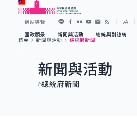
:::
跳到主要內容
中華民國總統府
網站導覽
展開
加入好友
Facebook
Flickr
YouTube
寫信給總統
RSS
國政願景
新聞與活動
總統與副總統
首頁
新聞與活動
總統府新聞
國政願景
新聞與活動
總統與副總統
參觀總統府
:::
新聞與活動
國家氣候變遷對策委員會
總統府新聞
賴清德總統
參觀資訊
總統府新聞
重要談話
影音頻道