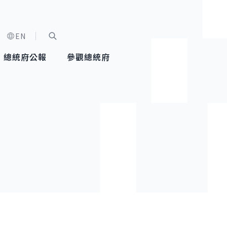
EN
字級選單
展開關鍵字搜尋
總統府公報
參觀總統府
健康台灣推動委員會
總統令
蕭美琴副總統
建築風華
全社會
每日活
行憲後
總統府
外交
網路相簿
國防