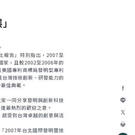
展」
。
報告」特別指出，2007至
，且較2002至2006年的
，獲美國專利商標局發明型專利
顯見台灣技術創新、研發能力的
的最佳典範。
Facebo
大家一同分享發明與創新科技
表達最熱烈的歡迎之意。
加入好
感受到台灣卓越的創意與活
X
2007年台北國際發明暨技
列印