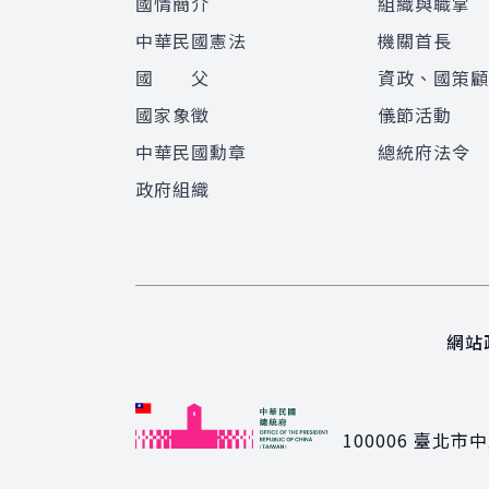
國情簡介
組織與職掌
中華民國憲法
機關首長
國 父
資政、國策
國家象徵
儀節活動
中華民國勳章
總統府法令
政府組織
網站
100006
臺北市中