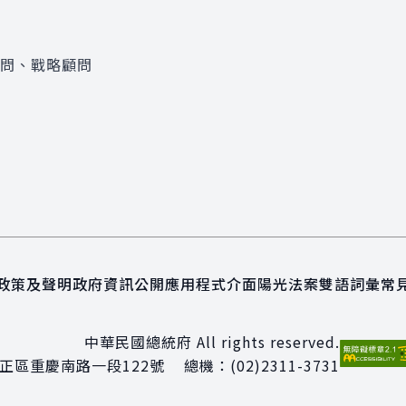
顧問、戰略顧問
政策及聲明
政府資訊公開
應用程式介面
陽光法案
雙語詞彙
常
中華民國總統府 All rights reserved.
正區重慶南路一段122號
總機：
(02)2311-3731