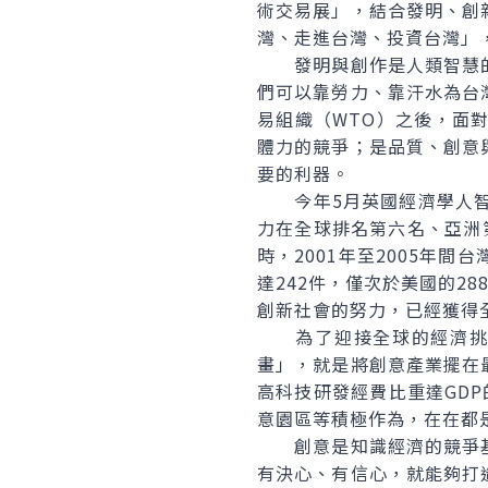
術交易展」，結合發明、創
灣、走進台灣、投資台灣」
發明與創作是人類智慧的
們可以靠勞力、靠汗水為台
易組織（WTO）之後，面
體力的競爭；是品質、創意
要的利器。
今年5月英國經濟學人智庫(
力在全球排名第六名、亞洲第
時，2001年至2005年
達242件，僅次於美國的2
創新社會的努力，已經獲得
為了迎接全球的經濟挑戰
畫」，就是將創意產業擺在
高科技研發經費比重達GD
意園區等積極作為，在在都
創意是知識經濟的競爭基
有決心、有信心，就能夠打