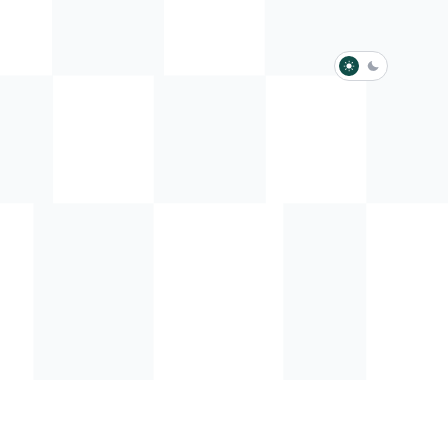
淺色模式
深色模式
防衛韌性委員會
動行程
歷任總統與副總統
展覽