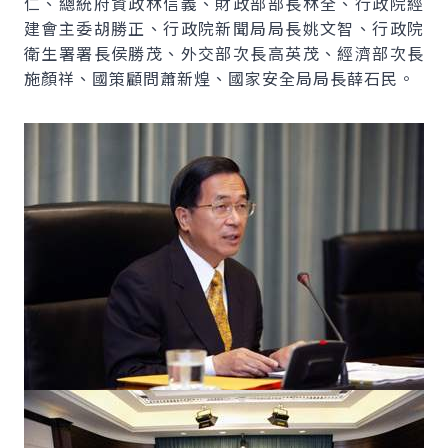
仁、總統府資政林信義、財政部部長林全、行政院經
建會主委胡勝正、行政院新聞局局長姚文智、行政院
衛生署署長侯勝茂、外交部次長高英茂、經濟部次長
施顏祥、國策顧問蕭新煌、國家安全局局長薛石民。