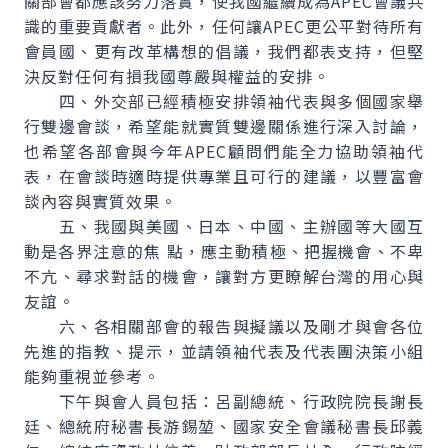
關部會都應該努力落實，使我國繼續成為APEC會議共
識的重要貢獻者。此外，任何讓APEC更公平對待所有
會員國、更有改革構想的倡議，我們都表支持，但堅
決反對任何有損我國尊嚴與權益的安排。
四、外交部已經積極安排領袖代表與多個國家舉
行雙邊會談，希望能就實質雙邊關係進行深入討論，
也希望各部會與今年APEC顧問們能全力協助領袖代
表，在會談時適時提供專業且可行的建議，以豐富會
談內容與實質效果。
五、我國與美國、日本、中國、主辦國等大國互
動是各界注意的焦 點，應主動積極、把握機會、不卑
不亢、尋求對話的機會，讓對方更瞭解台灣的用心與
友誼。
六、各相關部會的報告與擬議以及剛才與會各位
先進的指教、提示，並請領袖代表及代表團決策小組
能夠重視並參考。
下午與會人員包括：呂副總統、行政院院長謝長
廷、總統府秘書長游錫堃、國家安全會議秘書長邱義