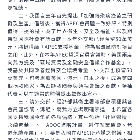
際視聽。
二、我國自去年首先提出「加強傳染病疫苗之研
發及生產」倡議後，獲得APEC會員體一致好評。特別
值得一提的是，為了世界衛生、安全及福祉，以及期
待對國際社會有所貢獻，本年外交部已經預留50萬美
元，將捐贈給「APEC支援基金」作為禽流感防制項目
之用。此外，在本年APEC資深官員會議時，美國兩度
向我方提及「區域貿易及金融安全倡議合作基金」，
我基於共同改善經貿安全環境考量，外交部也預留50
萬美元，可考慮繼美國、澳洲、日本之後，成為第四
個捐款國家。為凸顯我國參與領袖會議之貢獻，領袖
代表可以在適當的時候提出並做出宣示。
三、請外交部、經濟部與衛生署等部會積極與各
會員國協調、溝通，將我方立場明確表達，也希望各
國支持我國今年的各項倡議，其中包括「社區營造、
永續繁榮」、「ADOC進階計畫—創作就業機會、營
造永續產業」，只要是我國在APEC所承諾之倡議，相