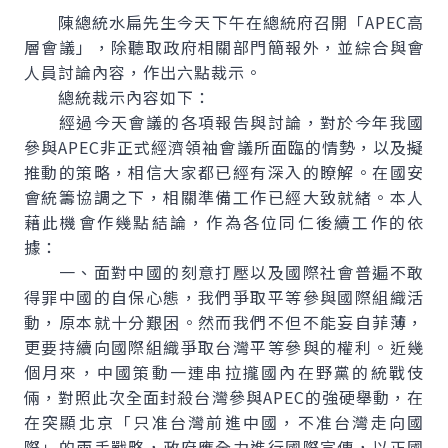
陳總統水扁先生今天下午在總統府召開「APEC高
層會議」，除聽取政府相關部門簡報外，並綜合與會
人員討論內容，作出六點裁示。
總統裁示內容如下：
經過今天會議的各項報告與討論，對於今年我國
參與APEC非正式經濟領袖會議所面臨的情勢，以及擬
推動的策略，相信大家都已經有深入的瞭解。在國安
會統籌協調之下，相關準備工作已經大致就緒。本人
藉此機會作幾點結論，作為各位同仁後續工作的依
據：
一、面對中國的刻意打壓以及國際社會普遍不敢
得罪中國的自保心態，我們爭取平等參與國際組織活
動，原本就十分艱困。然而我們不但不能妄自菲薄，
更要持續向國際組織爭取台灣平等參與的權利。近幾
個月來，中國策動一連串拉攏國內在野黨的統戰伎
倆，對照此次全面封殺台灣參與APEC的強硬舉動，在
在突顯北京「只准台灣前進中國，不准台灣走向國
際」的兩手戰略，政府應全力進行國際宣傳，以正國