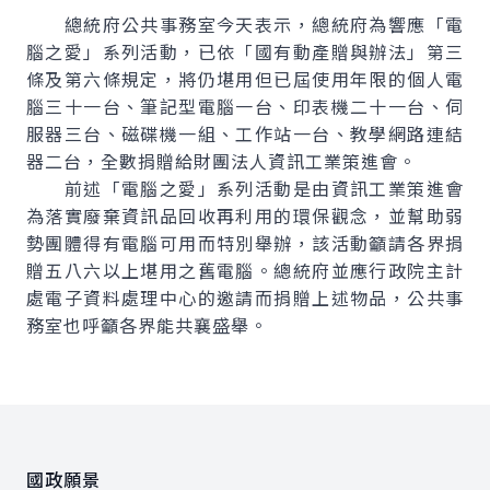
總統府公共事務室今天表示，總統府為響應「電
腦之愛」系列活動，已依「國有動產贈與辦法」第三
條及第六條規定，將仍堪用但已屆使用年限的個人電
腦三十一台、筆記型電腦一台、印表機二十一台、伺
服器三台、磁碟機一組、工作站一台、教學網路連結
器二台，全數捐贈給財團法人資訊工業策進會。
前述「電腦之愛」系列活動是由資訊工業策進會
為落實廢棄資訊品回收再利用的環保觀念，並幫助弱
勢團體得有電腦可用而特別舉辦，該活動籲請各界捐
贈五八六以上堪用之舊電腦。總統府並應行政院主計
處電子資料處理中心的邀請而捐贈上述物品，公共事
務室也呼籲各界能共襄盛舉。
:::
國政願景