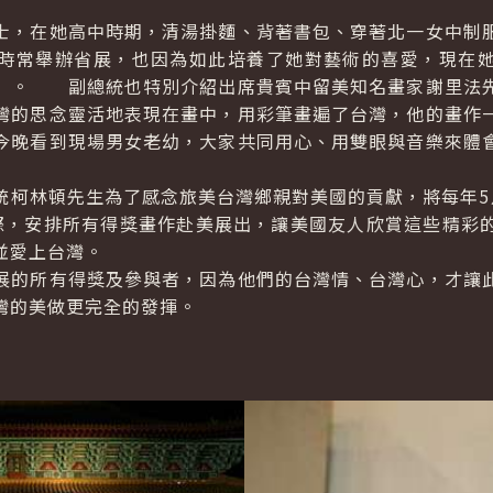
，在她高中時期，清湯掛麵、背著書包、穿著北一女中制服
時常舉辦省展，也因為如此培養了她對藝術的喜愛，現在
」。 副總統也特別介紹出席貴賓中留美知名畫家謝里法
灣的思念靈活地表現在畫中，用彩筆畫遍了台灣，他的畫作
今晚看到現場男女老幼，大家共同用心、用雙眼與音樂來體
林頓先生為了感念旅美台灣鄉親對美國的貢獻，將每年5
際，安排所有得獎畫作赴美展出，讓美國友人欣賞這些精彩
並愛上台灣。
的所有得獎及參與者，因為他們的台灣情、台灣心，才讓此
灣的美做更完全的發揮。