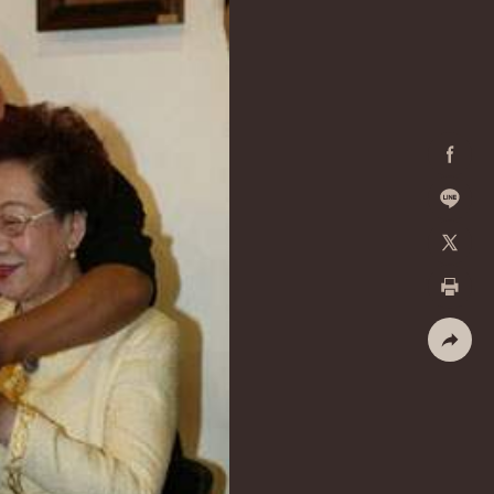
Facebo
加入好
X
列印
社群分