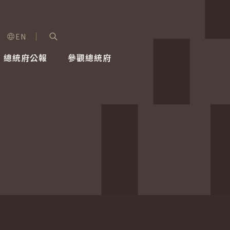
EN
字級選單
展開關鍵字搜尋
總統府公報
參觀總統府
健康台灣推動委員會
總統令
蕭美琴副總統
建築風華
全社會
每日活
行憲後
總統府
外交
網路相簿
國防