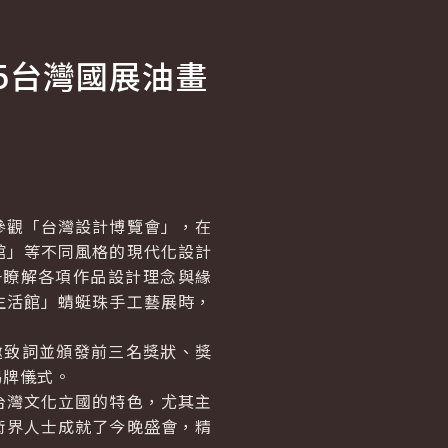
5台灣國展油畫
觀「台灣設計博覽會」，在
館」等不同風格的現代化設計
一瞭解各項作品設計理念與緣
生活館」蜻蜓珠手工藝展時，
邀致詞並頒發前三名獎狀、獎
揭牌儀式。
灣文化立國的特色，尤其主
術界人士成就了今晚盛會，精