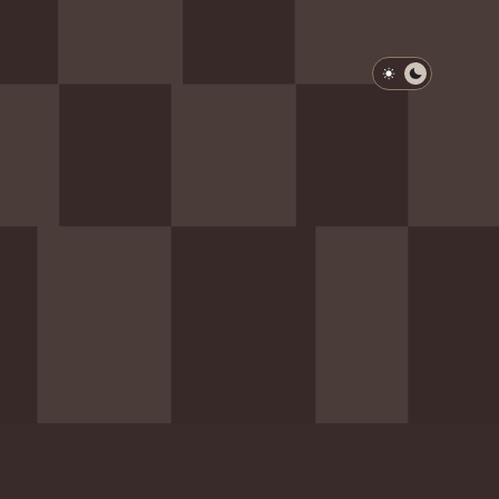
淺色模式
深色模式
防衛韌性委員會
動行程
歷任總統與副總統
展覽