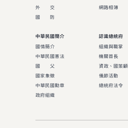
外 交
網路相簿
國 防
中華民國簡介
認識總統府
國情簡介
組織與職掌
中華民國憲法
機關首長
國 父
資政、國策
國家象徵
儀節活動
中華民國勳章
總統府法令
政府組織