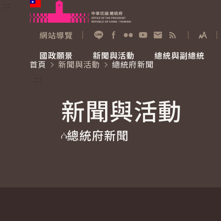
:::
跳到主要內容
中華民國總統府
網站導覽
展開
加入好友
Facebook
Flickr
YouTube
寫信給總統
RSS
國政願景
新聞與活動
總統與副總統
首頁
新聞與活動
總統府新聞
國政願景
新聞與活動
總統與副總統
參觀總統府
:::
新聞與活動
國家氣候變遷對策委員會
總統府新聞
賴清德總統
參觀資訊
總統府新聞
重要談話
影音頻道