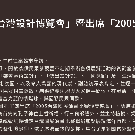
台灣設計博覽會」暨出席「200
」
午前往高雄市參訪。
，開放後供民眾參觀暨不定期舉辦各項展覽活動的衛武營參
「裝置藝術設計」、「傑出設計館」、「國際館」及「生活
術氛圍，以及令人驚喜的現代感，副總統深表肯定，並逐
觀民眾相當踴躍，副總統親切地與大家握手問候，在參觀「
豐富亮麗的蜻蜓珠，與圍觀民眾同歡。
子廟出席「2005台灣國展油畫比賽頒獎晚會」，除應
統首先向孔子神位上香祈福、行三鞠躬禮外，並主持植樹、
統致詞時肯定台灣國展油畫比賽舉辦無疑展現海洋首都、台
對藝術的景仰，做了淋漓盡致的發揮，集合了眾多國內外藝