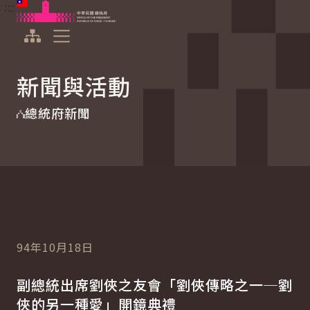
:::
:::
跳到主要內容
中華民國總統府
展開選單
新聞與活動
總統府新聞
94年10月18日
副總統出席劉俠之友會「劉俠傳略之一─劉
俠的另一種愛」開鏡典禮