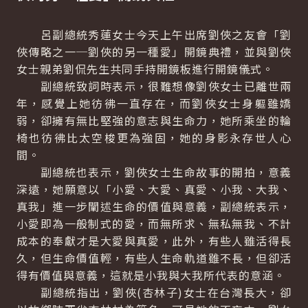
呂副總統秀蓮女士今天上午出席劉俠之友會「劉
俠傳略之一─劉俠的另一種愛」開鏡典禮，並與劉俠
女士親弟劉侃先生共同手持開鏡板進行開鏡儀式。
副總統致詞時表示，很難想像劉俠女士已離世兩
年，感覺上她彷彿一直存在，而劉俠女士身軀雖嬌
弱，卻擁有無比堅強的意志與生命力，她所乘坐的輪
椅也彷彿比太空梭更為強固，她的身影永存世人心
間。
副總統也表示，劉俠女士生命故事的開拍，意義
深遠，她願意以「小愛、大愛、真愛、小我、大我、
真我」進一步闡述生命的價值與意義，副總統表示，
小愛即為一般制式的愛，而無所求、無私無我、不計
成本的奉獻才是大愛與真愛，此外，有些人雖活得長
久，但生命價值輕，有些人生命軌道雖不長，但卻活
得有價值與意義，這就是小我與大我所代表的意涵。
副總統指出，劉俠(杏林子)女士在台灣長大，卻