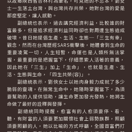
以故鄉陜西省杏林村為筆名，可見她的不忘本，劉女
士一生落土台灣，與台灣共存共榮，她對台灣的愛是
那麼堅定，讓人感動。
副總統也表示，過去講究經濟利益，比較誰的財
富最多，但是追求經濟利益同時卻也對周遭生態造成
破壞。昔日她提倡生產、生活、生態─「三生有幸」
觀念，然而在台灣歷經SARS衝擊後，她體會到生命的
重要凌駕一切，人生短暫，命運也是人類所無法掌
握，最重要的是把握當下，仔細思索人活著的意義，
因此她在「三生」加上「生命」，也就是生產、生
活、生態與生命，「四生共榮(容)」。
副總統表示，劉俠女士以她肉身毅力成就了多少
脆弱的靈魂，在無常生命中，她隨時掌握當下，為須
要幫助的人提供協助，讓生命更加發光發熱，她將生
命做了最好的詮釋與發揮。
副總統同時提醒，愈富有的人愈須要停、看、
聽，有財富的人須要更加關懷社會上弱勢族群，照顧
須要照顧的人，她以比喻的方式呼籲，全國首富們打