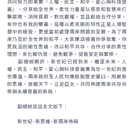
共同努力的果實「人權、民主、和平、愛心與科技發
展」，分享給全世界。柔性力量是以慈悲和智慧來打
擊腐敗、消除貧窮，對抗霸權，並且創造合作分享，
有你也有我的雙贏，這種以柔克剛的特性正是人類智
慧中的極致，更是當前處理兩岸問題的至寶。為了兩
岸乃至於全世界的和平，大家應該揚棄你爭我奪、你
死我活的剛性思維，改以和平共存、合作分享的柔性
理想，來化解仇恨，避免戰爭，促進安定與繁榮。
副總統期許，新世紀已經到來，瞻望未來，人
權、民主、和平、愛心與科技發展實為廿一世紀的普
世價值，兩岸政府及人民均應跳脫歷史窠臼，用嶄新
的思維，放眼天下，立足亞太，共同佈建兩岸共存共
榮與永續發展的新局。
副總統談話全文如下：
新世紀˙新思維˙新兩岸佈局