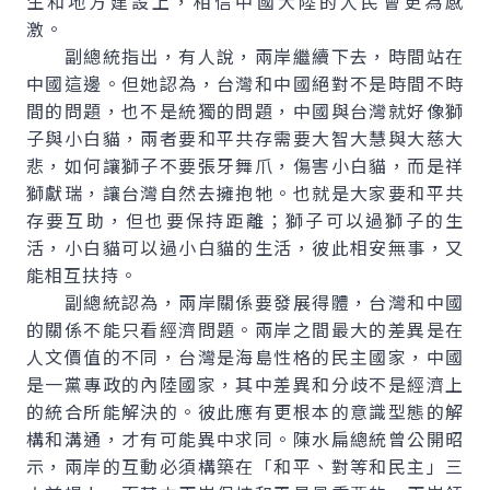
生和地方建設上，相信中國大陸的人民會更為感
激。
副總統指出，有人說，兩岸繼續下去，時間站在
中國這邊。但她認為，台灣和中國絕對不是時間不時
間的問題，也不是統獨的問題，中國與台灣就好像獅
子與小白貓，兩者要和平共存需要大智大慧與大慈大
悲，如何讓獅子不要張牙舞爪，傷害小白貓，而是祥
獅獻瑞，讓台灣自然去擁抱牠。也就是大家要和平共
存要互助，但也要保持距離；獅子可以過獅子的生
活，小白貓可以過小白貓的生活，彼此相安無事，又
能相互扶持。
副總統認為，兩岸關係要發展得體，台灣和中國
的關係不能只看經濟問題。兩岸之間最大的差異是在
人文價值的不同，台灣是海島性格的民主國家，中國
是一黨專政的內陸國家，其中差異和分歧不是經濟上
的統合所能解決的。彼此應有更根本的意識型態的解
構和溝通，才有可能異中求同。陳水扁總統曾公開昭
示，兩岸的互動必須構築在「和平、對等和民主」三