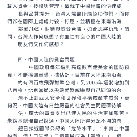
輸入資金、技術與管理，造就了中國經濟的快速成
長與品質提升。台灣人竭盡所能協助你們，而你
們卻在國際上處處封殺、打壓，並積極在東南沿海
部署飛彈，恫嚇與威脅台灣。如此恩將仇報，請
問，台灣人作何感想？有血性有良心的中國大陸的
朋友們又作何感想？
四、中國大陸的貧富問題
中國政府每年編列高達數百億美金的國防預
算，不斷擴張軍備。據估計，目前在大陸東南沿海
約有四百枚飛彈對準台灣，到2005年還將增加到
八百枚。北京當局以尖端武器威嚇與自己同源的台
灣不止對亞太安全和世界和平構成嚴重威脅，更
何況，中國大陸有日益嚴重的社會民生問題亟待解
決，龐大的軍費支出已使人民的生活更加艱苦。
朱鎔基總理自己說過，中國大陸所得分配不均的問
題已接近國際公認的「危險水平」。事實上中國
約有一億人口失業，二億農民成為「盲流」，一億