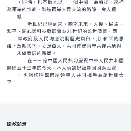
，同時，也不斷地以「一個中國」為前提，來杯
葛兩岸的協商，製造兩岸人民交流的路障，令人遺
憾。
新世紀已經到來。瞻望未來，人權、民主、
和平、愛心與科技發展實為21世紀的普世價值，兩
岸政府及人民均應跳脫歷史巢臼，用 嶄新的思
維，放眼天下，立足亞太，共同佈建兩岸共存共榮與
永續發展的新局。
在十三億中國人民熱切慶祝中華人民共和國
開國五十三年的今天，本人衷誠祝福貴國國泰民安
，也懇切呼籲兩岸領導人共同攜手為萬世開太
平。
:::
國政願景