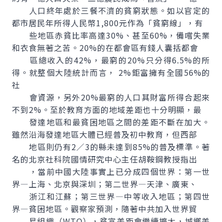
人口終年處於三餐不濟的貧窮狀態。如以官定的
都市居民年所得人民幣1,800元作為「貧窮線」，有
些地區赤貧比率高達30%、甚至60%，備嚐失業
和衣食無著之苦。20%的在都會區有錢人囊括都會
區總收入的42%，最窮的20%只分得6.5%的所
得。就整個大陸統計而言， 2%鉅富擁有全國56%的
社
會資源，另外20%最窮的人口其財富所得合起來
不到2%。至於教育方面的地域差距也十分明顯，最
發達地區和最貧困地區之間的差距不斷在加大。
雖然沿海發達地區大體已經普及初中教育，但西部
地區則仍有2／3的縣未達到85%的普及標準。著
名的北京社科院國情研究中心主任胡鞍鋼教授指出
，當前中國大陸事實上已分成四個世界：第一世
界—上海、北京與深圳；第二世界—天津、廣東、
浙江和江蘇；第三世界—中等收入地區；第四世
界—貧困地區。觀察家預測，隨著中共加入世界貿
易組織（WTO），貧富差距會繼續擴大，城鄉差