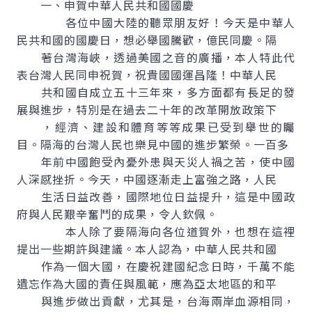
一、申賀中華人民共和國國慶
各位中國大陸的聽眾朋友好！今天是中華人
民共和國的國慶日，想必舉國騰歡，億民同慶。隔
著台灣海峽，透過美國之音的廣播，本人特此代
表台灣人民同申祝賀，祝貴國國運昌隆！中華人民
共和國自成立五十三年來，多方面都有長足的發
展與進步，特別是在過去二十年的改革開放政策下
，經濟、建設和體育等等成果已受到舉世的矚
目。隔海的台灣人民也樂見中國的進步繁榮。一百多
年前中國飽受內憂外患與天災人禍之苦，使中國
人深感挫折。今天，中國逐漸走上富強之路，人民
生活日益改善，國際地位日益提升，這是中國政
府與人民艱辛奮鬥的成果，令人欽佩。
本人除了要隔海向各位道賀外，也想在這裡
提出一些期許與建議。本人認為，中華人民共和國
作為一個大國，在慶祝建國紀念日時，千萬不能
遺忘作為大國的責任與風範，應為亞太地區的和平
與進步做出貢獻，尤其是，台海兩岸血源相同，