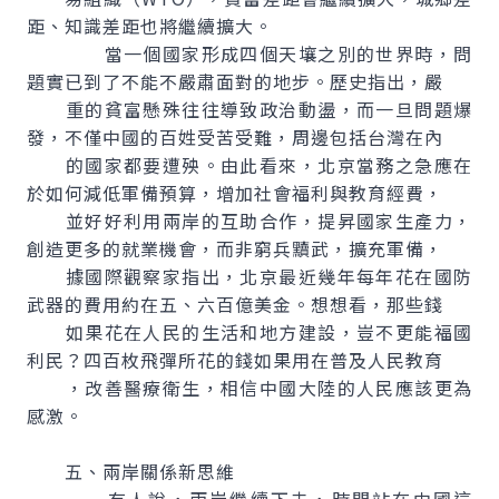
距、知識差距也將繼續擴大。
當一個國家形成四個天壤之別的世界時，問
題實已到了不能不嚴肅面對的地步。歷史指出，嚴
重的貧富懸殊往往導致政治動盪，而一旦問題爆
發，不僅中國的百姓受苦受難，周邊包括台灣在內
的國家都要遭殃。由此看來，北京當務之急應在
於如何減低軍備預算，增加社會福利與教育經費，
並好好利用兩岸的互助合作，提昇國家生產力，
創造更多的就業機會，而非窮兵黷武，擴充軍備，
據國際觀察家指出，北京最近幾年每年花在國防
武器的費用約在五、六百億美金。想想看，那些錢
如果花在人民的生活和地方建設，豈不更能福國
利民？四百枚飛彈所花的錢如果用在普及人民教育
，改善醫療衛生，相信中國大陸的人民應該更為
感激。
五、兩岸關係新思維