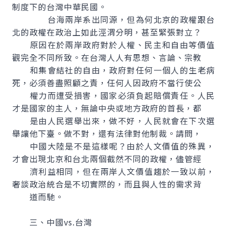
制度下的台灣中華民國。
台海兩岸系出同源，但為何北京的政權跟台
北的政權在政治上如此涇渭分明，甚至緊張對立？
原因在於兩岸政府對於人權、民主和自由等價值
觀完全不同所致。在台灣人人有思想、言論、宗教
和集會結社的自由，政府對任何一個人的生老病
死，必須善盡照顧之責，任何人因政府不當行使公
權力而遭受損害，國家必須負起賠償責任。人民
才是國家的主人，無論中央或地方政府的首長，都
是由人民選舉出來，做不好，人民就會在下次選
舉讓他下臺。做不對，還有法律對他制裁。請問，
中國大陸是不是這樣呢？由於人文價值的殊異，
才會出現北京和台北兩個截然不同的政權，儘管經
濟利益相同，但在兩岸人文價值趨於一致以前，
奢談政治統合是不切實際的，而且與人性的需求背
道而馳。
三、中國vs.台灣