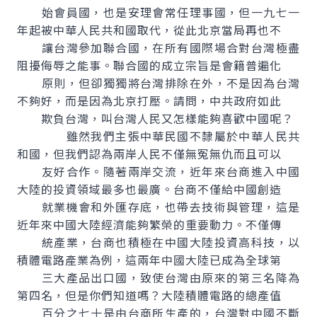
始會員國，也是安理會常任理事國，但一九七一
年起被中華人民共和國取代，從此北京當局再也不
讓台灣參加聯合國，在所有國際場合對台灣極盡
阻擾侮辱之能事。聯合國的成立宗旨是會籍普遍化
原則，但卻獨獨將台灣排除在外，不是因為台灣
不夠好，而是因為北京打壓。請問，中共政府如此
欺負台灣，叫台灣人民又怎樣能夠喜歡中國呢？
雖然我們主張中華民國不隸屬於中華人民共
和國，但我們認為兩岸人民不僅無冤無仇而且可以
友好合作。隨著兩岸交流，近年來台商進入中國
大陸的投資領域最多也最廣。台商不僅給中國創造
就業機會和外匯存底，也帶去技術與管理，這是
近年來中國大陸經濟能夠繁榮的重要動力。不僅傳
統產業，台商也積極在中國大陸投資高科技，以
積體電路產業為例，這兩年中國大陸已成為全球第
三大產品出口國，致使台灣由原來的第三名降為
第四名，但是你們知道嗎？大陸積體電路的總產值
百分之七十是由台商所生產的，台灣對中國不斷