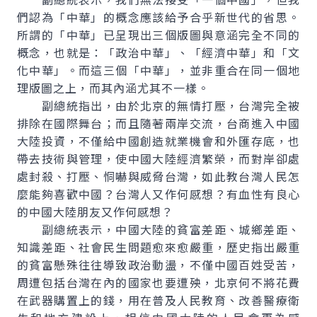
們認為「中華」的概念應該給予合乎新世代的省思。
所謂的「中華」已呈現出三個版圖與意涵完全不同的
概念，也就是：「政治中華」、「經濟中華」和「文
化中華」。而這三個「中華」，並非重合在同一個地
理版圖之上，而其內涵尤其不一樣。
副總統指出，由於北京的無情打壓，台灣完全被
排除在國際舞台；而且隨著兩岸交流，台商進入中國
大陸投資，不僅給中國創造就業機會和外匯存底，也
帶去技術與管理，使中國大陸經濟繁榮，而對岸卻處
處封殺、打壓、恫嚇與威脅台灣，如此教台灣人民怎
麼能夠喜歡中國？台灣人又作何感想？有血性有良心
的中國大陸朋友又作何感想？
副總統表示，中國大陸的貧富差距、城鄉差距、
知識差距、社會民生問題愈來愈嚴重，歷史指出嚴重
的貧富懸殊往往導致政治動盪，不僅中國百姓受苦，
周遭包括台灣在內的國家也要遭殃，北京何不將花費
在武器購置上的錢，用在普及人民教育、改善醫療衛