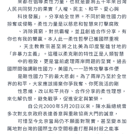
來都在倡導柔性力量，也就是要將五十年來台灣
人民共同努力的果實「人權、民主、和平、愛心與
科技發展」，分享給全世界。不同於剛性國力的
掠奪或侵略，柔性力量是以慈悲和智慧來打擊腐敗
、消除貧窮，對抗霸權，並且創造合作分享，有
你也有我的雙贏。本人此一柔性哲學已獲國際重視
，天主教教宗甚至將之比美為印度聖雄甘地的
「非暴力主義」。這種以柔克剛的特性正是人類智慧
中的極致，更是當前處理兩岸問題的至寶。過去
國際間強調剛性國力，美國九一一恐怖攻擊事件便
是剛性國力下的最大悲劇。為了兩岸乃至於全世
界的和平，大家應該揚棄你爭我奪、你死我活的剛
性思維，改以和平共存、合作分享的柔性理想，
來化解仇恨，避免戰爭，促進安定與繁榮。
自公元2000年5月20日以來，陳水扁總統曾
多次對北京政府表達善意與重啟協商大門的誠意，
可惜至今北京當局仍不願面對現實，甚至變本加
厲地對台灣的國際生存空間極盡打壓與封殺之能事