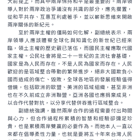
大前提上，而其中兩岸保持和平是最重要的。兩岸領
導人對於兩岸政治爭議沒有共識的部分，應先擱置，
從和平共存、互惠互利處著手，並以嶄新思維來開啟
兩岸關係的新紀元。
至於兩岸主權的僵局如何化解，副總統表示，兩
岸領導人應該體察全球化與知識化的新世紀已經來
臨，領土主權的歷史觀已落伍，而國民主權應取代國
家主權。公民社會將是二十一世紀的主流社會基礎，
國家是為人民而存在，不是人民為國家而存在。人民
歡迎的是區域整合帶動的繁榮進步，絕非大國欺負小
國而造成的傷亡、毀敗，全球各地區的發展經驗值得
借鏡，包括歐洲的歐盟、美洲的區域組織，甚至非洲
也在不久前成立非洲聯盟。亞洲各國也應捐棄成見，
以合作代替對抗，以分享代替併吞進行區域整合。
副總統強調，雖然兩岸合作的過程需要付出時間
與心力，但合作過程所累積的智慧和經驗卻彌足珍
貴，也是累積兩岸雙贏的必要作為。而她本人一直以
來都在倡導柔性力量，也就是要將五十年來台灣人民