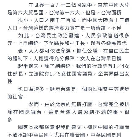
在世界一百九十二個國家中，當前中國大陸
是第六大貿易國，台灣第十六大。但是，台灣面積
很小，人口才兩千三百萬，而中國大陸有十三億
人口，台灣這樣的經濟實力實在是一項奇蹟。不僅
如此，台灣民主政治發達，人民參政管道很多
元，上自總統，下至縣長和村里長，還有各級民意代
表，人人都可依法參選，擔任公職。在自由民主
的體制下，人權獲得充分保障。女人在台灣早已撐
起半邊天，除了副總統，我們的行政院有1∕4女
性部長，立法院有1∕5女性國會議員，企業界傑出女
性
也日益增多，顯示台灣是一個兩性相當平等進步
的社會。
然而，由於北京的無情打壓，台灣完全被排
除在國際舞台，這是台灣人最感到不滿的事。很
多
國家本來都願意跟我們建交，卻因中國的打壓而
不敢承認中華民國。尤其在聯合國，中華民國是創