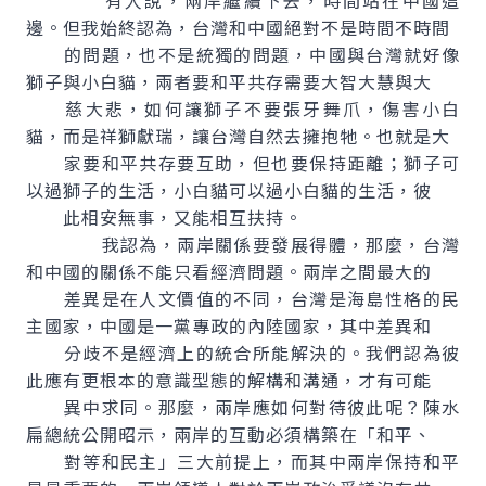
有人說，兩岸繼續下去，時間站在中國這
邊。但我始終認為，台灣和中國絕對不是時間不時間
的問題，也不是統獨的問題，中國與台灣就好像
獅子與小白貓，兩者要和平共存需要大智大慧與大
慈大悲，如何讓獅子不要張牙舞爪，傷害小白
貓，而是祥獅獻瑞，讓台灣自然去擁抱牠。也就是大
家要和平共存要互助，但也要保持距離；獅子可
以過獅子的生活，小白貓可以過小白貓的生活，彼
此相安無事，又能相互扶持。
我認為，兩岸關係要發展得體，那麼，台灣
和中國的關係不能只看經濟問題。兩岸之間最大的
差異是在人文價值的不同，台灣是海島性格的民
主國家，中國是一黨專政的內陸國家，其中差異和
分歧不是經濟上的統合所能解決的。我們認為彼
此應有更根本的意識型態的解構和溝通，才有可能
異中求同。那麼，兩岸應如何對待彼此呢？陳水
扁總統公開昭示，兩岸的互動必須構築在「和平、
對等和民主」三大前提上，而其中兩岸保持和平