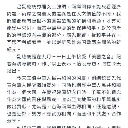
呂副總統秀蓮女士強調，兩岸關係不能只看經濟
問題，兩岸之間最大的差異是在人文價值的不同，我
們彼此應有更根本的意識型態的解構和溝通，才有可
能異中求同，而其中最重要的是保持和平，對於兩岸
政治爭議沒有共識的部分，應先擱置，從和平共存、
互惠互利處著手，並以嶄新思維來開啟兩岸關係的新
紀元。
副總統是在九月三十日上午接受「美國之音」記
者海濤專訪時，作了以上表示。這段專訪，將在今天
播出。
今天正值中華人民共和國的國慶，副總統首先代
表台灣人民隔海道賀外，同時也期許中華人民共和國
作為一個大國，在慶祝建國紀念日時，千萬不能遺忘
作為大國的責任與風範，應為亞太地區的和平與進步
做出貢獻，尤其是，台海兩岸血源相同，既是遠親，
也是近鄰，雙方不應武力相向，而應和平共處，合作
分享。
副總統表示，我們無法接受「一個中國」，但我