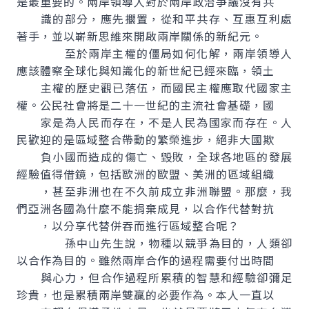
是最重要的。兩岸領導人對於兩岸政治爭議沒有共
識的部分，應先擱置，從和平共存、互惠互利處
著手，並以嶄新思維來開啟兩岸關係的新紀元。
至於兩岸主權的僵局如何化解，兩岸領導人
應該體察全球化與知識化的新世紀已經來臨，領土
主權的歷史觀已落伍，而國民主權應取代國家主
權。公民社會將是二十一世紀的主流社會基礎，國
家是為人民而存在，不是人民為國家而存在。人
民歡迎的是區域整合帶動的繁榮進步，絕非大國欺
負小國而造成的傷亡、毀敗，全球各地區的發展
經驗值得借鏡，包括歐洲的歐盟、美洲的區域組織
，甚至非洲也在不久前成立非洲聯盟。那麼，我
們亞洲各國為什麼不能捐棄成見，以合作代替對抗
，以分享代替併吞而進行區域整合呢？
孫中山先生說，物種以競爭為目的，人類卻
以合作為目的。雖然兩岸合作的過程需要付出時間
與心力，但合作過程所累積的智慧和經驗卻彌足
珍貴，也是累積兩岸雙贏的必要作為。本人一直以