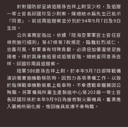
針對國防部呈請追贈孫吉祥上尉至少校，及追贈
一等士官長邱國珍至少尉案，陳總統水扁先生已批示
「同意」，前述兩追贈案並分別於94年9月7日及9日
生效。
公共事務室指出，依據「陸海空軍軍官士官任官
條例施行細則」第47條第7款規定，臨難壯烈成仁，
忠義可風，對軍事有特殊貢獻，必須倍加優渥使足旌
揚者，得於其身後追晉或追贈官階。總統爰同意孫吉
祥、邱國珍兩員追贈案。
陸軍586旅孫吉祥上尉，於本年9月7日部隊戰備
演訓需實施機動移防時，因戮力各項準備工作，以致
於指揮戰車機動裝載上板車時，不幸遭戰車輾斃因公
殉職。另軍備局所屬生產製造中心第203廠一等士官
長邱國珍係於本年9月9日為搶修製火藥機具，奮勇進
入藥棉所硝化房，惟因機具氣爆不幸殉職。