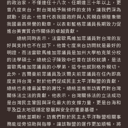
的政治家，不僅連任十八次、任期達三十年以上，更
曾八度來台，對台灣給予無條件的支持，讓我們深為
感動，因此，他曾代表我國政府與人民親自頒贈象徵
我國最高榮譽的勳章，以表彰藍格眾議員長期致力促
進台美實質合作關係的卓越貢獻。
總統同時表示，法雷歐馬維加眾議員對台灣的友
好與支持也不在話下，他曾七度來台訪問就是最好的
明證，而法雷歐馬維加眾議員是加州大學柏克萊分校
的法學碩士，總統公子陳致中也曾在該校就讀，是法
雷歐馬維加眾議員的小學弟，這令他感到格外親切。
此外，吉爾曼前眾議員及沃爾夫前眾議員在任內即高
度支持台灣，對於他們促成民主太平洋聯盟的貢獻，
總統也表達最誠摯的謝忱。總統並推崇訪賓們對台灣
關係法立法的貢獻，他表示，台灣關係法的立法成功
是台灣民主鞏固與深化最大的支撐力量，更是台海和
平及亞太地區穩定發展與安全的重要基礎。
總統並期盼，訪賓們對於民主太平洋聯盟相關事
務能從旁協助與指導，讓該聯盟的運作更加順暢，將