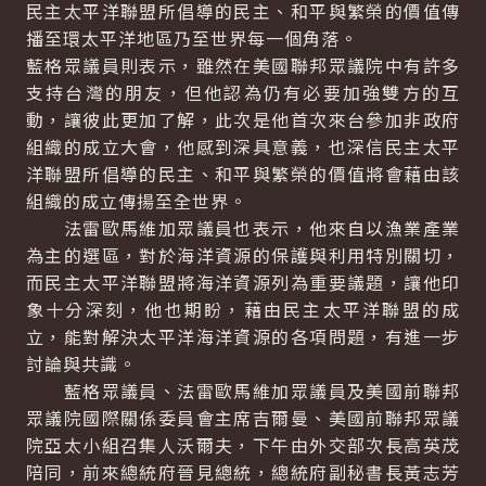
民主太平洋聯盟所倡導的民主、和平與繁榮的價值傳
播至環太平洋地區乃至世界每一個角落。
藍格眾議員則表示，雖然在美國聯邦眾議院中有許多
支持台灣的朋友，但他認為仍有必要加強雙方的互
動，讓彼此更加了解，此次是他首次來台參加非政府
組織的成立大會，他感到深具意義，也深信民主太平
洋聯盟所倡導的民主、和平與繁榮的價值將會藉由該
組織的成立傳揚至全世界。
法雷歐馬維加眾議員也表示，他來自以漁業產業
為主的選區，對於海洋資源的保護與利用特別關切，
而民主太平洋聯盟將海洋資源列為重要議題，讓他印
象十分深刻，他也期盼，藉由民主太平洋聯盟的成
立，能對解決太平洋海洋資源的各項問題，有進一步
討論與共識。
藍格眾議員、法雷歐馬維加眾議員及美國前聯邦
眾議院國際關係委員會主席吉爾曼、美國前聯邦眾議
院亞太小組召集人沃爾夫，下午由外交部次長高英茂
陪同，前來總統府晉見總統，總統府副秘書長黃志芳