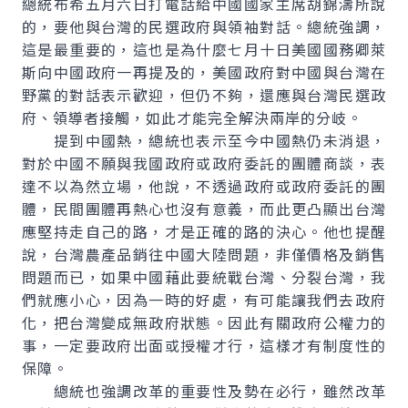
總統布希五月六日打電話給中國國家主席胡錦濤所說
的，要他與台灣的民選政府與領袖對話。總統強調，
這是最重要的，這也是為什麼七月十日美國國務卿萊
斯向中國政府一再提及的，美國政府對中國與台灣在
野黨的對話表示歡迎，但仍不夠，還應與台灣民選政
府、領導者接觸，如此才能完全解決兩岸的分岐。
提到中國熱，總統也表示至今中國熱仍未消退，
對於中國不願與我國政府或政府委託的團體商談，表
達不以為然立場，他說，不透過政府或政府委託的團
體，民間團體再熱心也沒有意義，而此更凸顯出台灣
應堅持走自己的路，才是正確的路的決心。他也提醒
說，台灣農產品銷往中國大陸問題，非僅價格及銷售
問題而已，如果中國藉此要統戰台灣、分裂台灣，我
們就應小心，因為一時的好處，有可能讓我們去政府
化，把台灣變成無政府狀態。因此有關政府公權力的
事，一定要政府出面或授權才行，這樣才有制度性的
保障。
總統也強調改革的重要性及勢在必行，雖然改革