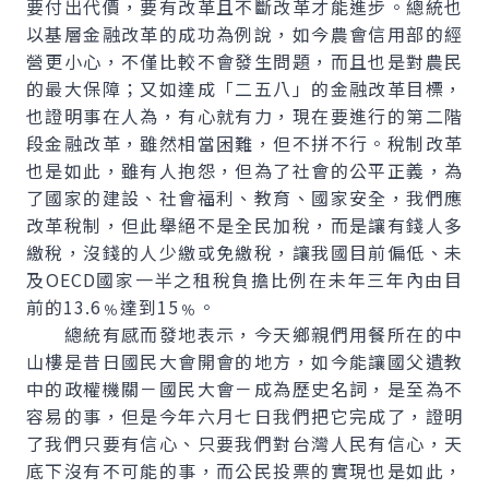
要付出代價，要有改革且不斷改革才能進步。總統也
以基層金融改革的成功為例說，如今農會信用部的經
營更小心，不僅比較不會發生問題，而且也是對農民
的最大保障；又如達成「二五八」的金融改革目標，
也證明事在人為，有心就有力，現在要進行的第二階
段金融改革，雖然相當困難，但不拼不行。稅制改革
也是如此，雖有人抱怨，但為了社會的公平正義，為
了國家的建設、社會福利、教育、國家安全，我們應
改革稅制，但此舉絕不是全民加稅，而是讓有錢人多
繳稅，沒錢的人少繳或免繳稅，讓我國目前偏低、未
及OECD國家一半之租稅負擔比例在未年三年內由目
前的13.6﹪達到15﹪。
總統有感而發地表示，今天鄉親們用餐所在的中
山樓是昔日國民大會開會的地方，如今能讓國父遺教
中的政權機關－國民大會－成為歷史名詞，是至為不
容易的事，但是今年六月七日我們把它完成了，證明
了我們只要有信心、只要我們對台灣人民有信心，天
底下沒有不可能的事，而公民投票的實現也是如此，