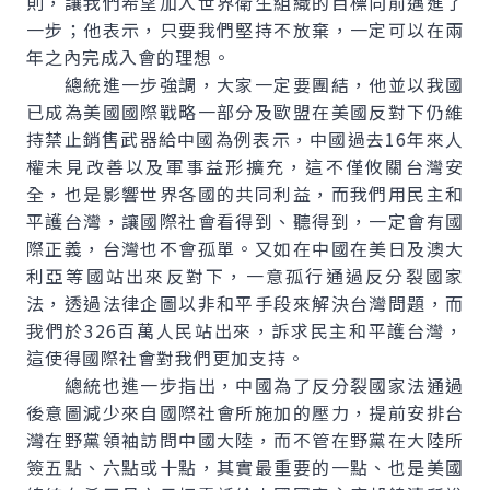
則，讓我們希望加入世界衛生組織的目標向前邁進了
一步；他表示，只要我們堅持不放棄，一定可以在兩
年之內完成入會的理想。
總統進一步強調，大家一定要團結，他並以我國
已成為美國國際戰略一部分及歐盟在美國反對下仍維
持禁止銷售武器給中國為例表示，中國過去16年來人
權未見改善以及軍事益形擴充，這不僅攸關台灣安
全，也是影響世界各國的共同利益，而我們用民主和
平護台灣，讓國際社會看得到、聽得到，一定會有國
際正義，台灣也不會孤單。又如在中國在美日及澳大
利亞等國站出來反對下，一意孤行通過反分裂國家
法，透過法律企圖以非和平手段來解決台灣問題，而
我們於326百萬人民站出來，訴求民主和平護台灣，
這使得國際社會對我們更加支持。
總統也進一步指出，中國為了反分裂國家法通過
後意圖減少來自國際社會所施加的壓力，提前安排台
灣在野黨領袖訪問中國大陸，而不管在野黨在大陸所
簽五點、六點或十點，其實最重要的一點、也是美國