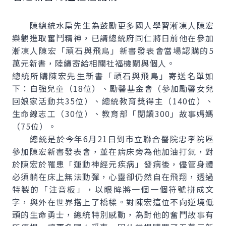
陳總統水扁先生為鼓勵更多國人學習漸凍人陳宏
樂觀進取奮鬥精神，已請總統府同仁將日前他在參加
漸凍人陳宏「頑石與飛鳥」新書發表會當場認購的5
萬元新書，陸續寄給相關社福機關與個人。
總統所購陳宏先生新書「頑石與飛鳥」寄送名單如
下：自強兒童（18位）、勵馨基金會（參加勵馨女兒
回娘家活動共35位）、總統教育獎得主（140位）、
生命線志工（30位）、教育部「閱讀300」故事媽媽
（75位）。
總統是於今年6月21日到市立聯合醫院忠孝院區
參加陳宏新書發表會，並在病床旁為他加油打氣，對
於陳宏於罹患「運動神經元疾病」發病後，儘管身體
必須躺在床上無法動彈，心靈卻仍然自在飛翔，透過
特製的「注音板」，以眼眸將一個一個符號拼成文
字，與外在世界搭上了橋樑。對陳宏這位不向逆境低
頭的生命勇士，總統特別感動，為對他的奮鬥故事有