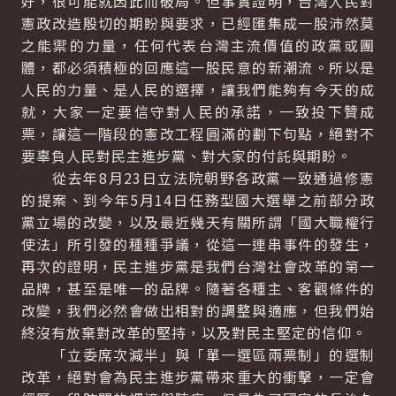
好，很可能就因此而破局。但事實證明，台灣人民對
憲政改造殷切的期盼與要求，已經匯集成一股沛然莫
之能禦的力量，任何代表台灣主流價值的政黨或團
體，都必須積極的回應這一股民意的新潮流。所以是
人民的力量、是人民的選擇，讓我們能夠有今天的成
就，大家一定要信守對人民的承諾，一致投下贊成
票，讓這一階段的憲改工程圓滿的劃下句點，絕對不
要辜負人民對民主進步黨、對大家的付託與期盼。
從去年8月23日立法院朝野各政黨一致通過修憲
的提案、到今年5月14日任務型國大選舉之前部分政
黨立場的改變，以及最近幾天有關所謂「國大職權行
使法」所引發的種種爭議，從這一連串事件的發生，
再次的證明，民主進步黨是我們台灣社會改革的第一
品牌，甚至是唯一的品牌。隨著各種主、客觀條件的
改變，我們必然會做出相對的調整與適應，但我們始
終沒有放棄對改革的堅持，以及對民主堅定的信仰。
「立委席次減半」與「單一選區兩票制」的選制
改革，絕對會為民主進步黨帶來重大的衝擊，一定會