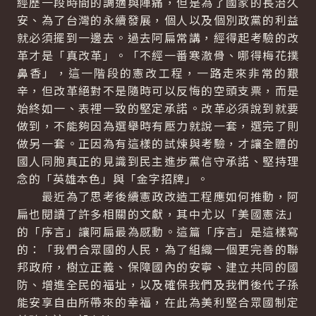
經歷一段時間的調適與陣痛，但是為了國家的長治久
安、為了台灣的永續發展，個人以及個別政黨的利益
就必須擺到一邊去。過去阿扁常講，經得起考驗的改
革才是「真改革」。「不經一番寒澈骨、哪得梅花撲
鼻香」，這一階段的憲改工程，一路走來非常的艱
辛，但改革絕對不是隨時可以反悔的空頭支票，而是
始終如一、表裡一致的堅定承諾。改革必須說到就要
做到，不能夠因為選舉時有壓力就說一套，選完了則
做另一套。正因為有這樣的試煉與考驗，才讓全體的
國人同胞真正的見識到民主進步黨信守承諾、堅持理
念的「英雄本色」與「金字招牌」。
最近為了思考後續憲政改造工程應如何推動，阿
扁也閱讀了許多相關的文獻，其中尤以「美國憲法」
的「序言」讓阿扁最為感動。這篇「序言」是這樣寫
的：「我們合眾國的人民，為了組織一個更完善的聯
邦政府，樹立正義、保障國內的安寧、建立共同的國
防、增進全民的福址，以及確保我們及我們後代子孫
能安享自由所帶來的幸福，在此為美利堅合眾國制定