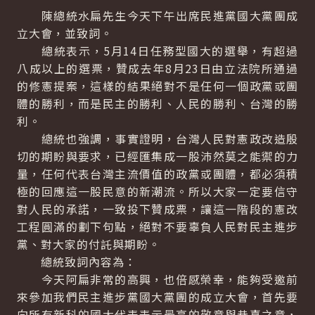
陳總統水扁先生今天下午出席民進黨國大黨團成
立大會，並致詞。
總統表示，5月14日任務型國大的選舉，有超過
八成以上的選票，贊成去年8月23日由立法院所通過
的修憲提案，這樣的結果絕對不是任何一個政黨或團
體的勝利，而是民主的勝利、人民的勝利、台灣的勝
利。
總統也強調，事實證明，台灣人民對憲政改造殷
切的期盼與要求，已經匯集成一股沛然莫之能禦的力
量，任何代表台灣主流價值的政黨或團體，都必須積
極的回應這一股民意的新潮流。所以大家一定要信守
對人民的承諾，一致投下贊成票，讓這一階段的憲改
工程圓滿的劃下句點，絕對不要辜負人民對民主進步
黨、對大家的付託與期盼。
總統致詞內容為：
今天阿扁非常的高興，也倍感榮幸，能夠受邀前
來參加我們民主進步黨國大黨團的成立大會，首先要
向所有新科的國大代表表示最高的敬意與恭喜之意，