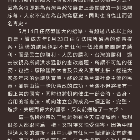
因為各位即將為台灣憲政發展史上最關鍵的一刻揭開
序幕，大家不但在為台灣寫歷史，同時也將從此而留
名青史。
5月14日任務型國大的選舉，有超過八成以上的
選票，贊成去年8月23日由立法院所通過的修憲提
案，這樣的結果絕對不是任何一個政黨或團體的勝
利，而是民主的勝利、人民的勝利、台灣的勝利。過
去被視為所謂洪水猛獸的憲改議題、所謂不可能的任
務，包括：廢除國民大會及公投入憲等主張，經過大
家多年來的倡議與宣導，終於成為台灣社會主流的民
意，並經由這一階段憲改的成功，台灣不但將擁有一
個正常的國會，同時也將朝向催生一部合時、合身、
合用的新憲法、朝向建立台灣成為一個正常、完整、
進步、美麗而偉大的國家，又向前邁進了一大步。
這一階段的憲改工程能夠有今天這樣局面，我想
很多人都跟阿扁一樣，又期待又怕受傷害，因為中間
經過太多的波折，其中只要有任何一個環節沒有處理