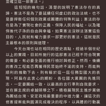
並確立這一部憲法。」
這短短的幾句話，清楚的說明了憲法存在的真
諦。憲法不是為了要延續任何虛幻的政治法統，也不
是要捍衛任何個別政黨或團體的特殊利益；憲法的存
在是為了實現社會的正義、保障人民的福祉，以及確
保後代子孫的自由與幸福，如果憲法沒辦法落實這些
目的，人民就有權力要求一部更好的憲法，這就是民
主最根本的原則與道理。
今天台灣也站在相同的歷史高點，經過半個世紀
以上的實踐，目前所施行的這部憲法已經不符合現實
的需要，有必要全面的進行檢討與修正。然而，後續
的憲改工程能否再獲得民眾始終不渝的支持，而能夠
順利的推動下去，則有賴於這一屆任務型國大的表
現。阿扁在此衷心的期盼，各位國大黨團的先進同
志，一定要團結一致，以最高的言行準則自我要求，
並在蘇主席的卓越領導之下，積極展現民主進步黨做
為團結台灣、安定政局最重要的中道力量，讓這次的
修憲提案能夠圓滿完成複決的程序，以具體的行動贏