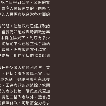
治犯早日得到公平、公開的審
，對岸人民最需要的、同時也
灣的人民願意以台灣各方面的
問題。儘管政府已經採取諸
。但我們知道戒嚴時期政治案
仍未攤在陽光下，到底有多少
，阿扁前不久已經正式手諭給
期叛亂、匪諜政治案件檔案，
布結果。相信阿扁的指令說到
任務型國大的順利產生，贊
」，包括：廢除國民大會；公
區兩票制，都即將順利完成複
力，因為憲政的改造除了攸關
段的憲改比第一階段憲改更加
、勞動三權入憲以外，還會把
關保障條款。阿扁將全力尋求