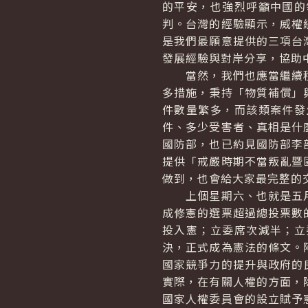
的平安，也強烈呼籲中國的
判。台灣的經驗顯示，威權
是我們最願意提供的三項台
發展經驗與對岸分享，協助
當然，我們也應當繼續積
多措施，秉持「物質補償」
件數量繁多，而該類案件發
件、多少受害者、真相是什
國防部，也已約見國防部李
提供「戒嚴時期不當叛亂暨
做到，也會給大家最完整的
上個星期六、也就是五月
成修憲的選票超過總投票數
投入憲；立委席次減半；立
決，正式成為憲法的條文。
國家競爭力的提升與政府的
實際，在有關人權的方面，
國家人權委員會的設立賦予