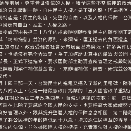
領導階層，尊重普世價值的人權，給予這些不當羈押的政
統治只能壓制一時，自由民主人權才是正確的路。阿扁相信
灣特產是：民主的制度、完整的自由、以及人權的保障。台
中國走向自由、民主、人權之路。
極處理由長達三十八年的戒嚴時期轉型到民主的轉型期正義
與「精神撫慰」並濟的原則，來彌補、匡正過去的負面遺產
生的時程、政治受難者社會分布層面甚為廣泛，許多案件
麼，也還沒有完全弄清楚。為了加速歷史真相的釐清與公開
部長，正式下達指令，要求國防部主動清查所管理之戒嚴時
匪諜審判案件補償基金會」，來辦理補償、調查、研究並公
交代。
十四日那一天，台灣民主的進程又邁入了新的里程碑。隨著
的八成以上，使第一階段憲改所揭櫫的「五大國會改革重點
委任期延長由三年改為四年，而減少選舉的次數；單一選
阿扁在此除了要感謝全國人民的支持，也要呼籲大家繼續努
良好管理以外，跟與提升整體人權的保障息息相關。第二階
除了將公民權的年齡降低到十八歲、增加原住民權益的專章
憲法的法源，並依據國際人權的標準，充實憲法對人權的相