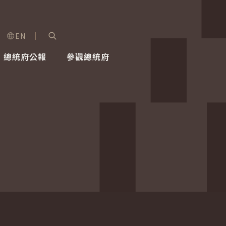
EN
字級選單
展開關鍵字搜尋
總統府公報
參觀總統府
健康台灣推動委員會
總統令
蕭美琴副總統
建築風華
全社會
每日活
行憲後
總統府
外交
網路相簿
國防