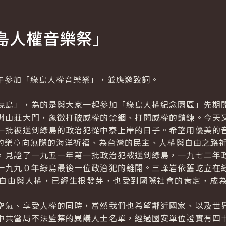
島人權音樂祭」
參加「綠島人權音樂祭」，並應邀致詞。
島」，為的是與大家一起參加「綠島人權紀念園區」先期開
洲山莊大門，象徵打破威權的禁錮、打開威權的鎖鍊。今天
一批被送到綠島的政治犯從中寮上岸的日子。希望用優美的
的樂章向無際的海洋祈福、為台灣的民主、人權與自由之路
見證了一九五一年第一批政治犯被送到綠島，一九七二年政
一九九０年綠島最後一位政治犯的離開。三峰岩依舊屹立在
自由與人權，已經生根發芽，也受到國際社會的肯定，成
氣、享受人權的同時，當然我們也希望鄰近國家、以及世界
中共當局不法監禁的異議人士名單，經過國安單位證實有四