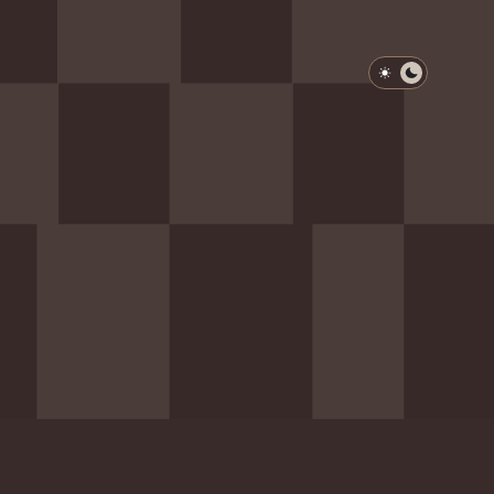
淺色模式
深色模式
防衛韌性委員會
動行程
歷任總統與副總統
展覽