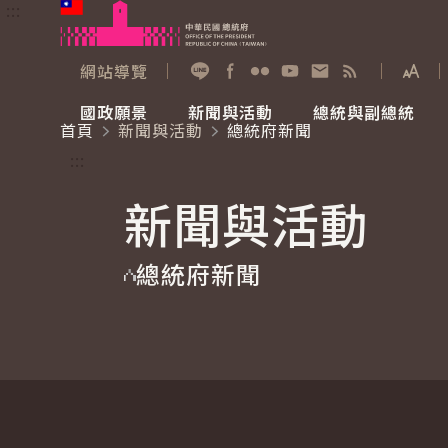
:::
跳到主要內容
中華民國總統府
網站導覽
展開
加入好友
Facebook
Flickr
YouTube
寫信給總統
RSS
國政願景
新聞與活動
總統與副總統
首頁
新聞與活動
總統府新聞
國政願景
新聞與活動
總統與副總統
參觀總統府
:::
新聞與活動
國家氣候變遷對策委員會
總統府新聞
賴清德總統
參觀資訊
總統府新聞
重要談話
影音頻道