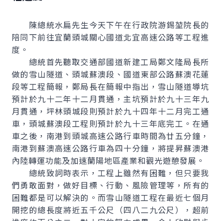
陳總統水扁先生今天下午在行政院游錫堃院長的
陪同下前往宜蘭頭城關心國道北宜高速公路等工程進
度。
總統首先聽取交通部國道新建工局鄭文隆局長所
做的雪山隧道、頭城蘇澳段、國道東部公路蘇澳花蓮
段等工程簡報，鄭局長在簡報中指出，雪山隧道導坑
預計於九十二年十二月貫通，主坑預計於九十三年九
月貫通，坪林頭城段則預計於九十四年十二月完工通
車，頭城蘇澳段工程則預計於九十三年底完工。在通
車之後，南港到頭城高速公路行車時間為廿五分鐘，
南港到蘇澳高速公路行車為四十分鐘，將提昇蘇澳港
內陸轉運功能及加速蘭陽地區產業和觀光遊憩發展。
總統致詞時表示，工程上雖然有困難，但只要我
們勇敢面對，做好目標、行動、風險管理等，所有的
困難都是可以解決的。而雪山隧道工程在最近七個月
開挖的總長度將近五千公尺（四八二九公尺），超前