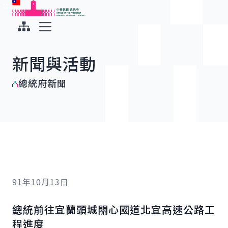
:::
:::
跳到主要內容
中華民國總統府
展開選單
新聞與活動
總統府新聞
91年10月13日
總統前往宜蘭頭城關心國道北宜高速公路工
程進度