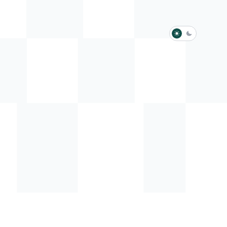
淺色模式
深色模式
防衛韌性委員會
動行程
歷任總統與副總統
展覽