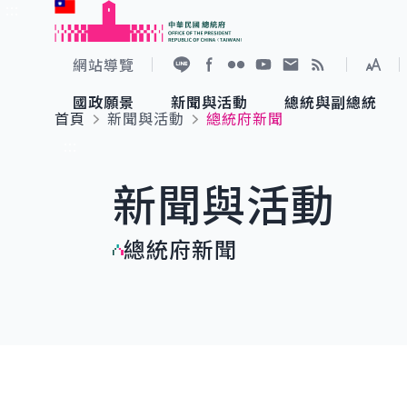
:::
跳到主要內容
中華民國總統府
網站導覽
展開
加入好友
Facebook
Flickr
YouTube
寫信給總統
RSS
國政願景
新聞與活動
總統與副總統
首頁
新聞與活動
總統府新聞
國政願景
新聞與活動
總統與副總統
參觀總統府
:::
新聞與活動
國家氣候變遷對策委員會
總統府新聞
賴清德總統
參觀資訊
總統府新聞
重要談話
影音頻道