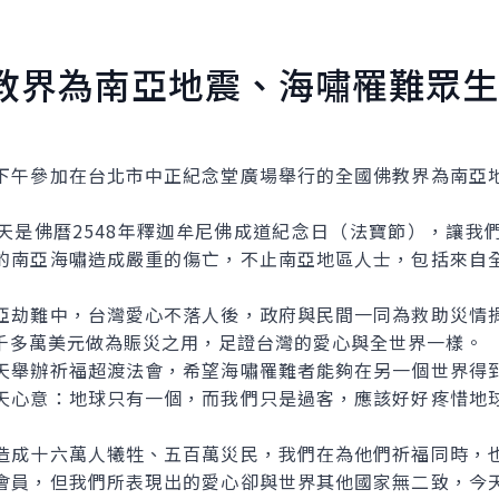
教界為南亞地震、海嘯罹難眾生
午參加在台北市中正紀念堂廣場舉行的全國佛教界為南亞地
佛曆2548年釋迦牟尼佛成道紀念日（法寶節），讓我
的南亞海嘯造成嚴重的傷亡，不止南亞地區人士，包括來自
劫難中，台灣愛心不落人後，政府與民間一同為救助災情捐
千多萬美元做為賑災之用，足證台灣的愛心與全世界一樣。
舉辦祈福超渡法會，希望海嘯罹難者能夠在另一個世界得到
天心意：地球只有一個，而我們只是過客，應該好好疼惜地
成十六萬人犧牲、五百萬災民，我們在為他們祈福同時，也
會員，但我們所表現出的愛心卻與世界其他國家無二致，今