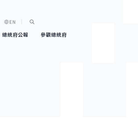
EN
字級選單
展開關鍵字搜尋
總統府公報
參觀總統府
健康台灣推動委員會
總統令
蕭美琴副總統
建築風華
全社會
每日活
行憲後
總統府
外交
網路相簿
國防