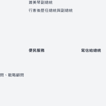
蕭美琴副總統
程
行憲後歷任總統與副總統
便民服務
寫信給總統
顧問、戰略顧問