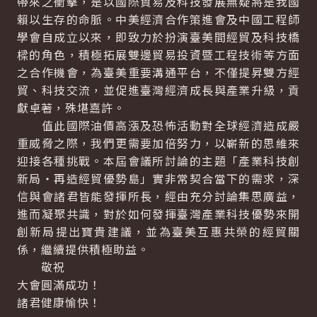
帶來之衝擊，是以國際貿易及科技發展無疑將是我國
賴以生存的命脈。中美經濟合作策進會及中國工程師
學會自成立以來，即致力於扮演臺美間經貿及科技橋
樑的角色，積極拓展雙邊貿易投資暨工程技術等方面
之合作機會，為臺美重要溝通平台，不僅提昇雙方經
貿、科技交流，並促進臺灣經濟成長與產業升級，貢
獻卓著，殊堪嘉許。
值此國際油價高漲及恐怖活動對全球經濟造成嚴
重威脅之際，我們更需要加倍努力，以嶄新的思維來
迎接各種挑戰。本屆會議所討論的主題「產業科技創
新局‧再造經貿優勢島」實非常契合當下的需求，深
信與會諸君皆能發揮所長，經由充分討論集思廣益，
進而凝聚共識，對於如何發揮臺灣產業科技優勢來開
創新局提出寶貴建議，並為臺美互惠共榮的經貿關
係，繼續提供積極助益。
敬祝
大會圓滿成功！
諸君健康愉快！