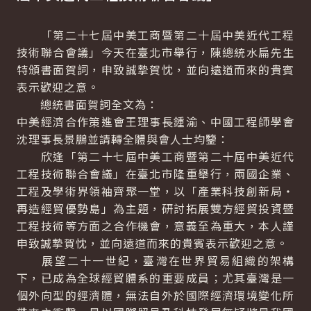
「第二十七屆中美工商暨第二十屆中美近代工程
技術聯合會議」今天在臺北市舉行，陳總統水扁先生
特頒書面賀詞，申致誠摯賀忱，並向遠道而來的貴賓
表示歡迎之意。
總統書面賀詞全文為：
中美經濟合作策進會王理事長鍾渝、中國工程師學會
沈理事長景鵬並請轉全體與會人士均鑒：
欣逢「第二十七屆中美工商暨第二十屆中美近代
工程技術聯合會議」在臺北市隆重舉行，兩國企業、
工程及學術界領袖齊聚一堂，以「產業科技創新局‧
再造經貿優勢島」為主題，研討拓展雙方經貿投資暨
工程技術等方面之合作機會，意義至為重大，本人謹
申致誠摯賀忱，並向遠道而來的貴賓表示歡迎之意。
展望二十一世紀，臺灣在世界貿易組織的架構
下，已成為全球經貿體系的重要成員；尤其臺灣是一
個外向型的經濟體，無法自外於國際經濟環境變化所