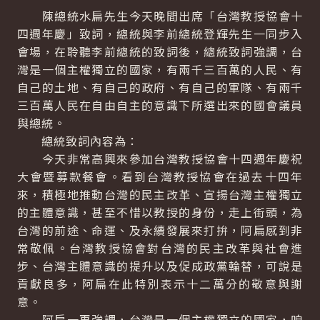
陳總統水扁先生今天晚間出席「台灣教授協會十
四週年慶」致詞，總統與李前總統登輝先生一同步入
會場，在聆聽李前總統的致詞後，總統致詞強調，台
灣是一個主權獨立的國家，有兩千三百萬的人民、有
自己的土地、有自己的政府、有自己的軍隊、有兩千
三百萬人民在自由自主的意識下所選出來的國會議員
與總統。
總統致詞內容為：
今天非常高興來參加台灣教授協會十四週年慶祝
大會暨募款餐會。看到台灣教授協會在過去十四年
來，積極地推動台灣的民主改革、宣揚台灣主權獨立
的主體意識，甚至不惜以教授的身份，走上街頭，為
台灣的前途、命運、及永續發展來打拚，阿扁感到非
常敬佩。台灣教授協會對台灣的民主改革與社會進
步、台灣主體意識的提升以及促成政黨輪替，可說是
貢獻良多，阿扁在此特別表示十二萬分的敬意與謝
意。
阿扁一再強調，台灣是一個主權獨立的國家，咱