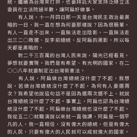
統，繼續為台灣來打拚，也要拜託大家支持泛綠立法
委員在立法院過半數，讓阿扁好做事。
有人說，十一月四日那一天是台灣民主政治最黑
暗的一日，我一直在想為何要那樣說？因為很簡單，
有人一直走不出來，一直無法走出陰影，一直無法走
出三二○敗選、反李前總統、反阿扁的黑影，所以每
天都是黑暗的。
對二千三百萬的台灣人民來說，陽光已經看見，
夢想就要實現。我們是有希望、有光明的國家，在二
○○八年就要制定出台灣新憲法。
有人說，阿扁做台灣總統沒什麼了不起，我想
說，若做台灣總統沒什麼了不起，為何有人要選兩
次？我希望他說這句話不是因為選兩次選不上，就說
台灣總統沒什麼了不起。事實上，阿扁也認為台灣總
統沒什麼了不起，阿扁做台灣總統也沒什麼了不起。
我從五二○就職演說以來就一直強調，阿扁是一個平
凡的人，我一直相信，沒有偉大的總統，但是有偉大
的人民，只要有偉大的人民就可以成就偉大的國家。