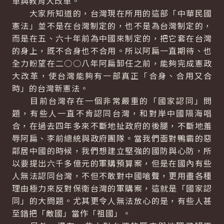
革與教育大改革。
大家所知道的，台灣現在所用的這部「中華民國
憲法」並不是在台灣制定的，也不是為台灣制定的，
而是在五、六十年前為中國來制定的，把它套在台灣
的身上，既不合身也不合用。所以阿扁一直期待、也
全力盼望在二○○八年阿扁卸任之前，能夠完成憲政
大改革，使台灣能夠有一部真正「合身、合用又合
時」的台灣新憲法。
目前台灣存在一個非常嚴重的「國家認同」問
題，有些人一直不肯認同台灣，和對岸中國隔海唱
合，在過去四年多來不斷地扯政府的後腿，不斷地羞
辱阿扁、李前總統與政府團隊。當我們面對鴨霸的惡
鄰居中國的時候，我們想建立堅強的國防與心防，所
以要提出六千多億元的軍購預算案，但是在國內有些
人無法認同台灣，不但不敢對中國嗆聲，更用盡各種
理由極力來反對保衛台灣的軍購案，這就是「國家認
同」的大問題。尤其更令人無法放心的是，有些人甚
至錯把「敵國」當作「祖國」。