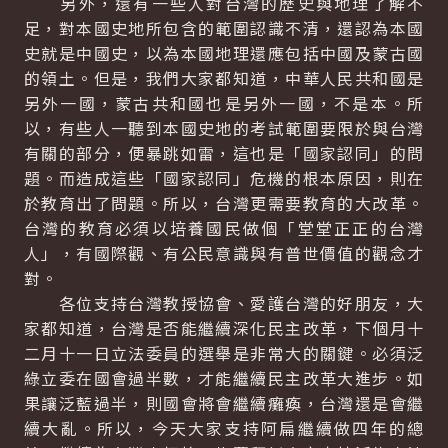
另外，還有一些人對台灣的歷史與地理了解不
足，對本國史地所包含的範圍認識不清，還認為本國
史就是中國史，以為本國地理還應包括中國及蒙古國
的領土。但是，我們大家都知道，中華人民共和國是
另外一國，蒙古共和國也是另外一國，不是本。所
以，有些人一聽到本國史地的考試範圍要限於與台灣
有關的部分，便暴跳如雷，這也是「國家認同」的問
題。而造成這些「國家認同」危機的根本原因，則在
於教育出了問題。所以，台灣更需要教育的大改革。
台灣的教育必須以培養國民做個「堂堂正正的台灣
人」，有國際觀、有公民意識與有普世價值的觀念才
對。
各位支持台灣教授協會、愛護台灣的好朋友，大
家都知道，台灣是否能繼續深化民主改革，下個月十
二月十一日立法委員的選舉是非常大的關鍵。必須泛
綠立委在國會過半數，才能繼續民主改革大進步。如
果讓泛藍過半，則國會將會繼續癱瘓，台灣還是會繼
續大亂。所以，今天大家支持阿扁繼續做四年的總