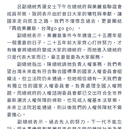
呂副總統秀蓮女士下午在總統府與美麗島聯誼會
成員茶敘，致詞表示由於昔日大家的犧牲與奉獻，讓
國家走向民主之路，我們不僅懷念過去，更要團結
「再造美麗島，台灣go go go」。
副總統表示，美麗島事件今年適逢二十五週年是
一個重要的日子，二十五年前大家齊心打拚努力，才
有機會將總統府變成大家的總統府，而她進入總統府
只是代表大家而已，最主要是要為大家服務。
副總統指出，陳總統請她負責人權事務，我們希
望台灣未來能有符合聯合國標準的國家人權委員會組
織法，但立法院仍未通過，但她相信總有一天我們會
有獨立性的國家人權委員會，負責處理全國人權問
題。而總統府的人權諮詢委員會都已交出符合全世界
最新潮流人權保障的條款，也完成人權基本法草案，
未來立法院若能通過，則以後我們的人權保障就不需
要擔心。
副總統表示，過去先人的努力，下一代不能忘
記，原本準備規劃美麗島事件發生時的雜誌社改為美