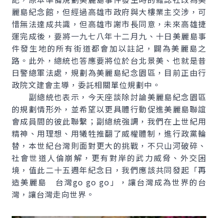
麗島紀念館，但經過高雄市政府與大樓業主交涉，可
惜無法達成共識，但高雄市謝市長同意，未來高雄捷
運完成後，要將一九七八年十二月九、十日美麗島事
件發生地的所有街道都會加以註記，闢為美麗島之
路。此外，總統也答應要將位於台北景美、也就是昔
日警總軍法處，規劃為美麗島紀念園區，目前正由行
政院文建會主導，委託相關單位規劃中。
副總統也表示，今天座談除討論美麗島紀念園區
的規劃情形外，並希望以更具體行動促進美麗島聯誼
會成員間的彼此聯繫；副總統強調，我們在上世紀用
精神、用理想、用犧牲推翻了威權體制，進行政黨輪
替，本世紀台灣則面對更大的挑戰，不只山河破碎、
社會世道人倫崩解，更有對岸的武力威脅、外交困
境，值此二十五週年紀念日，我們應該共同發起「再
造美麗島 台灣go go go」，讓台灣成為世界的台
灣，讓台灣走向世界。