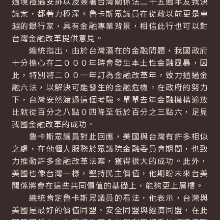
過境禮遇安排以及簽署台灣關係法二十五週年友我決
議案，都著力極深。魯卡斯眾議員在從政以前更是卓
越的銀行家，具有金融專業背景，相信此行也可以對
台灣金融改革提供意見。
總統指出，由於台灣潛在的金融問題，我國政府
十分擔心在二０００年時會發生本土性金融風暴，因
此，特別將二００一年訂為金融改革年，致力通過金
融六法，以解決可能發生的金融危機。在政府的努力
下，台灣安然渡過這個考驗。單單去年金融機構逾放
比就從百分之八點０四降至低於百分之三點六，足見
我國金融改革的成功。
魯卡斯眾議員對此回應，美國與台灣有許多相似
之處，在他個人服務於眾議院金融委員會期間，也致
力推動許多金融改革法案，獲得很大的成功。此外，
美國也像台灣一樣，堅持民主價值，他期盼未來台美
關係將會在這些共同價值的基礎上，能夠更上層樓。
總統肯定魯卡斯眾議員的看法，他表示，台灣與
美國是最好的價值同盟、安全同盟與經濟同盟，在此