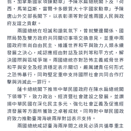
翁・加拿斯國家項鍊勳章」予陳水扁總統閣下及「荷
西・馬第亞斯・雷爾卡多銀質大十字國家勳章」予陳
唐山外交部長閣下，以表彰渠等對促進兩國人民與政
府友誼之貢獻。
兩國總統在坦誠和諧氣氛下，曾就雙邊關係、國
際局勢及雙方政府共同關切事項交換意見，並重申兩
國政府崇尚自由民主、維護世界和平與致力人類永續
發展之決心，咸認應經由對話及談判等和平方式，解
決國際與區域爭端。兩國總統亦對恐怖主義威脅世界
和平與安全及經濟穩定表示關切，嚴厲譴責任何形式
之恐怖暴行，同時堅定重申支持國際社會共同合作打
擊與消滅此一罪行。
薩卡總統閣下推崇中華民國政府在陳水扁總統閣
下領導下，致力政治、經濟暨社會建設之發展，並讚
揚中華民國在深化民主多元、強化社會正義及促進經
濟發展等方面所獲致之卓著成就。同時對中華民國政
府致力推動臺灣海峽兩岸對話表示支持。
兩國總統咸認臺海兩岸間之歧見必須共循尊重主