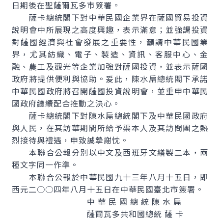
日期後在聖薩爾瓦多市簽署。
薩卡總統閣下對中華民國企業界在薩國貿易投資
說明會中所展現之高度興趣，表示滿意；並強調投資
對薩國經濟與社會發展之重要性，籲請中華民國業
界，尤其紡織、電子、製造、資訊、客服中心、金
融、農工及觀光等企業加強對薩國投資，並表示薩國
政府將提供便利與協助。爰此，陳水扁總統閣下承諾
中華民國政府將召開薩國投資說明會，並重申中華民
國政府繼續配合推動之決心。
薩卡總統閣下對陳水扁總統閣下及中華民國政府
與人民，在其訪華期間所給予渠本人及其訪問團之熱
烈接待與禮遇，申致誠摯謝忱。
本聯合公報分別以中文及西班牙文繕製二本，兩
種文字同一作準。
本聯合公報於中華民國九十三年八月十五日，即
西元二○○四年八月十五日在中華民國臺北市簽署。
中 華 民 國 總 統 陳 水 扁
薩爾瓦多共和國總統 薩 卡