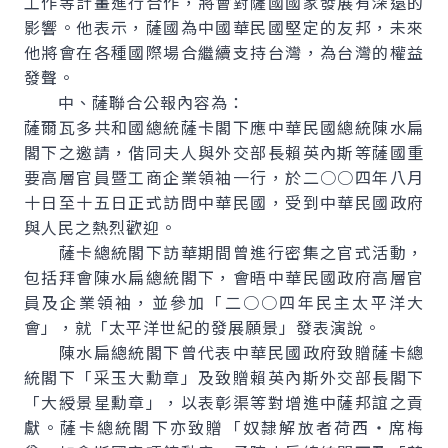
工作等計畫進行合作，將會對薩國國家發展有深遠的
影響。他表示，薩國為中國華民國堅定的友邦，未來
他將會在各種國際場合繼續支持台灣，為台灣的權益
發聲。
中、薩聯合公報內容為：
薩爾瓦多共和國總統薩卡閣下應中華民國總統陳水扁
閣下之邀請，偕同夫人與外交部長賴英內斯等薩國重
要高層官員暨工商企業領袖一行，於二○○四年八月
十日至十五日正式訪問中華民國，受到中華民國政府
與人民之熱烈歡迎。
薩卡總統閣下訪華期間曾進行密集之官式活動，
包括拜會陳水扁總統閣下，會晤中華民國政府高層官
員及企業領袖，並參加「二○○四年民主太平洋大
會」，就「太平洋世紀的發展願景」發表演說。
陳水扁總統閣下曾代表中華民國政府致贈薩卡總
統閣下「采玉大勳章」及致贈賴英內斯外交部長閣下
「大綬景星勳章」，以表彰渠等對增進中薩邦誼之貢
獻。薩卡總統閣下亦致贈「奴隸解放者荷西・席梅