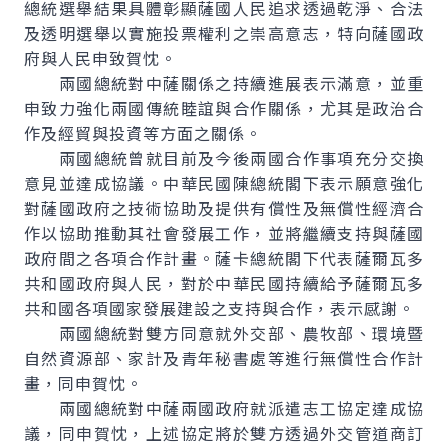
總統選舉結果具體彰顯薩國人民追求透過乾淨、合法
及透明選舉以實施投票權利之崇高意志，特向薩國政
府與人民申致賀忱。
兩國總統對中薩關係之持續進展表示滿意，並重
申致力強化兩國傳統睦誼與合作關係，尤其是政治合
作及經貿與投資等方面之關係。
兩國總統曾就目前及今後兩國合作事項充分交換
意見並達成協議。中華民國陳總統閣下表示願意強化
對薩國政府之技術協助及提供有償性及無償性經濟合
作以協助推動其社會發展工作，並將繼續支持與薩國
政府間之各項合作計畫。薩卡總統閣下代表薩爾瓦多
共和國政府與人民，對於中華民國持續給予薩爾瓦多
共和國各項國家發展建設之支持與合作，表示感謝。
兩國總統對雙方同意就外交部、農牧部、環境暨
自然資源部、家計及青年秘書處等進行無償性合作計
畫，同申賀忱。
兩國總統對中薩兩國政府就派遣志工協定達成協
議，同申賀忱，上述協定將於雙方透過外交管道商訂