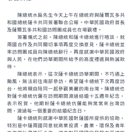
陳總統水扁先生今天上午在總統府與薩爾瓦多共
和國總統薩卡共同簽署聯合公報。中華民國政府首長
及薩爾瓦多共和國訪問團成員也在場觀禮。
簽署儀式之前，陳總統和薩卡總統進行晤談，就
兩國合作及共同關切事項再度交換意見，薩卡總統並
率訪問團成員向陳總統辭行，再度感謝中華民國政府
與人民，在他們訪華期間所給予的高度禮遇與熱誠款
待。
陳總統表示，這次薩卡總統訪華期間，不巧遇上
颱風，無法前往南部參訪，希望薩卡總統下次再度訪
台，他將親自陪同一起參觀美麗的南台灣。陳總統也
對薩卡總統伉儷在訪問期間渡過結婚十五週年紀念，
表示祝賀，他期盼薩卡總統伉儷能夠常常來台灣訪
問，渡過每一個重要的結婚紀念日。
薩卡總統則感謝中華民國對薩國所提供的協助，
特別是中薩兩國同意就商業投資、農業、環保及青年