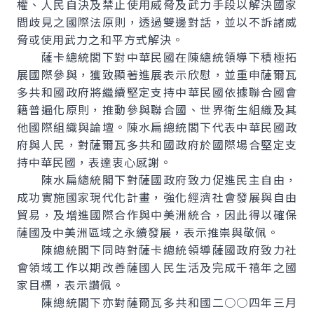
權、人民自決及禁止使用威脅及武力手段以解決國家
間歧見之國際法原則，透過雙邊對話，並以不訴諸威
脅或使用武力之和平方式解決。
薩卡總統閣下對中華民國在陳總統領導下積極拓
展國際參與，獲致顯著進展表示欣慰，並重申薩爾瓦
多共和國政府將繼續堅定支持中華民國依據聯合國會
籍普遍化原則，推動參與聯合國、世界衛生組織及其
他國際組織與論壇。陳水扁總統閣下代表中華民國政
府與人民，對薩爾瓦多共和國政府於國際場合堅定支
持中華民國，表達衷心感謝。
陳水扁總統閣下對薩國政府致力促進民主自由，
成功實施國家現代化計畫，強化經濟社會發展與自由
貿易，及增進國際合作與中美洲統合，因此得以確保
薩國及中美洲區域之永續發展，表示推崇與敬佩。
陳總統閣下同時對薩卡總統領導薩國政府致力社
會領域工作以期改善薩國人民生活及完成千禧年之國
家目標，表示讚佩。
陳總統閣下亦對薩爾瓦多共和國二○○四年三月