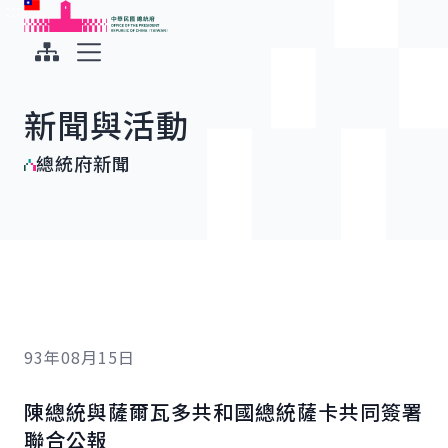
:::
:::
跳到主要內容
中華民國總統府
展開選單
新聞與活動
總統府新聞
93年08月15日
陳總統與薩爾瓦多共和國總統薩卡共同簽署
聯合公報