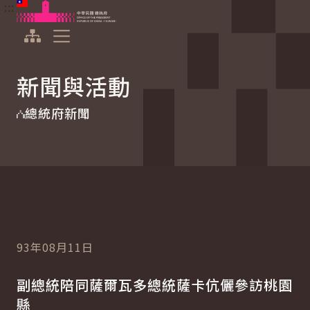
:::
:::
跳到主要內容
中華民國總統府
展開選單
新聞與活動
總統府新聞
93年08月11日
副總統陪同薩爾瓦多總統薩卡伉儷參訪桃園
縣