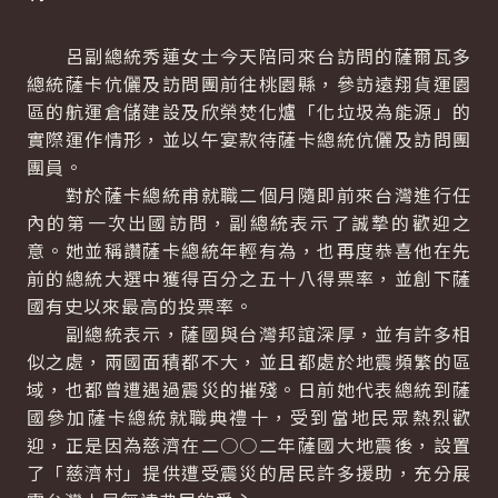
呂副總統秀蓮女士今天陪同來台訪問的薩爾瓦多
總統薩卡伉儷及訪問團前往桃園縣，參訪遠翔貨運園
區的航運倉儲建設及欣榮焚化爐「化垃圾為能源」的
實際運作情形，並以午宴款待薩卡總統伉儷及訪問團
團員。
對於薩卡總統甫就職二個月隨即前來台灣進行任
內的第一次出國訪問，副總統表示了誠摯的歡迎之
意。她並稱讚薩卡總統年輕有為，也再度恭喜他在先
前的總統大選中獲得百分之五十八得票率，並創下薩
國有史以來最高的投票率。
副總統表示，薩國與台灣邦誼深厚，並有許多相
似之處，兩國面積都不大，並且都處於地震頻繁的區
域，也都曾遭遇過震災的摧殘。日前她代表總統到薩
國參加薩卡總統就職典禮十，受到當地民眾熱烈歡
迎，正是因為慈濟在二○○二年薩國大地震後，設置
了「慈濟村」提供遭受震災的居民許多援助，充分展