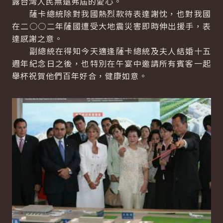
露台灣人民無遠弗屆的愛心。
薩卡總統除對我國熱烈款待表達謝忱，也對我國
在二○○二年薩國遭受大地震災害即時伸出援手，表
達感謝之意。
副總統在得知今天適逢薩卡總統及夫人結婚十五
週年紀念日之後，也特別在午宴中邀請所有賓客一起
舉杯祝賀他們百年好合，健康如意。