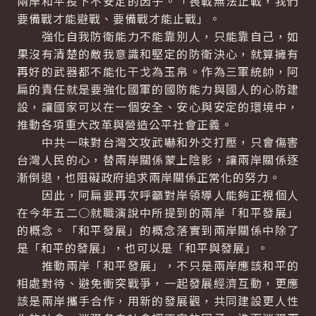
兩岸和平投下不安定的因子。「畏戰無法止戰，我們
要備戰才能避戰、要備戰才能止戰」。
強化自我防衛能力不能靠別人，只能靠自己，如
果沒有清楚的敵我意識和堅定的防衛決心，就算擁有
再好的武器都不能化干戈為玉帛。作為三軍統帥，阿
扁的責任就是要強化國軍的國防能力與國人的心防建
設，讓國家可以在一個安全、安心與安定的環境中，
推動各項重大改革與營造公平社會正義。
中共一味對台灣文攻武嚇和外交打壓，只會傷害
台灣人民的心，替兩岸關係蒙上陰影，讓兩岸關係逐
漸倒退，也阻礙政府追求兩岸關係正常化的努力。
因此，阿扁要再次呼籲對岸領導人能夠正視個人
在今年五二○就職演說中所提到的兩岸「和平發展」
的概念。「和平發展」的概念落實到兩岸關係中除了
是「和平的發展」，也可以是「和平與發展」。
推動兩岸「和平發展」，不只是兩岸應該和平的
相處對待、避免衝突戰爭，一起發展經濟互動，更應
該是兩岸攜手合作，用新的發展觀，共同建設更人性