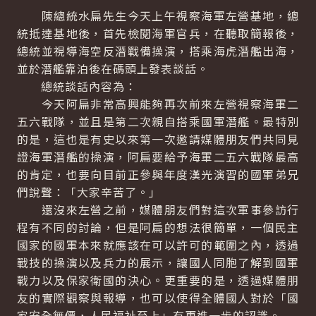
陳總統水扁先生今天上午視察海軍左營基地，總
統抵達基地後，首先檢閱海軍官兵，在聽取簡報後，
總統並視導海空反潛戰備操演，搭乘海虎潛艦出海，
並於潛艦靠泊後在碼頭上發表談話。
總統談話內容為：
今天阿扁非常高興能夠再次前來左營視察海軍二
五六戰隊，並且是第二次親自搭乘國軍潛艦。最特別
的是，這也是有史以來第一次邀請媒體朋友們共同見
證海軍潛艦的操演，阿扁要給予海軍二五六戰隊最高
的肯定，也要向目前正參與年度漢光演習的國軍弟兄
們說聲：「大家辛苦了。」
還沒來左營之前，媒體朋友們對這次軍事參訪行
程有不同的討論，但是阿扁的想法很簡單，一個民主
國家的國軍本來就應該在可以許可的範圍之內，透過
戰技的操演以及兵力的展示，讓國人同胞了解到國軍
戰力以及保家衛國的決心。更重要的是，透過媒體朋
友的實際觀察與報導，也可以使得全體國人對於「國
家安全無價，人民福祉至上」有更進一步的認識。