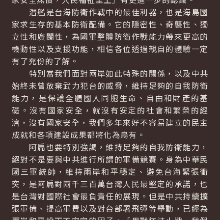
潛艦是台海防衛作戰中的最佳利器，也是海島國
家求生存的基本防衛配備。它的隱密性、奇襲性、獨
立性和廣闊性，為國軍整體防衛作戰能力帶來更高的
機動性以及支援功能，相信各位透過親自的體驗一定
有了充份的了解。
特別當我們面對兩岸如此特殊的關係，以及中共
始終未曾放棄武力犯台的威脅，維持足夠的自我防衛
能力，是保護全體國人同胞生命、自由和財產的基
礎。沒有國家安全，就沒有安定的社會和繁榮的經
濟，沒有國家安全，我們多年來好不容易建立的民主
成就和各項建設成果都將化為烏有。
阿扁也要特別強調，維持足夠的自我防衛能力，
絕對不是要與中共進行所謂的軍備競賽。身為中華民
國三軍統帥，維持兩岸和平穩定、避免台海緊張衝
突，是阿扁對兩千三百萬台灣人民最堅定的承諾，也
是台灣對國際社會最負責任的展現。但是中共持續擴
張軍備、提高軍費以及對台部署飛彈等舉動，已經為