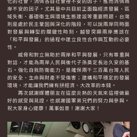
化的社會，消弭各自社會裡不安的因子，進而消弭兩
岸不安的因子。尤其是中共目前正面臨經濟發展、區
域失衡、基礎衛生與環境生態建設等重要問題，台灣
則是處於民主鞏固與深化的階段，可以說兩岸同時面
對發展與轉型的關鍵性時刻，越發突顯兩岸應該在
「和平與發展」的過程中建立良性合作與互動的必要
性。
威脅和對立無助於兩岸和平與發展，只有尊重與
對話，才能為兩岸人民與後代子孫奠定長治久安的基
石。強化自我防衛能力，是確保兩千三百萬台灣人民
的安全、生命與財產不受傷害；建構和平穩定的發展
環境，才能讓我們擁有拼經濟、大改革的本錢。
再次感謝媒體朋友在這麼炎熱的天氣來這裡做最
好的感受與見證，也感謝國軍弟兄們的努力與參與。
祝大家身心健康！萬事如意！謝謝大家！