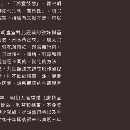
雪」，「湘靈鼓瑟」，德宗朝
僻如代宗朝「龜負圖」，順宗
昭宗，持續有文獻在焉，可以
朝皇室對此題裁的雅好與重
月去，潮水帶星來」，唐太宗
，縈花薄蔽紅，還當雜行雨，
，無論精神、情緒、辭藻和體
過各種不同的、變化的方法，
是，判定語法文飾在創作過程
流，則不囿於綺靡一派，更能
在因素，詩所期望的主觀與客
年。明朝人高棅編《唐詩品
的開啟、興替和結束，不免發
詩之延續？從詩藝風格以及主
亡後十年即後梁末帝貞明三年