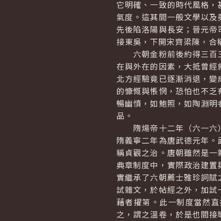
它明確、一致的時代風格，
氣度。這其間一般文學以及
先後陷洛陽與長安；晉元帝
接東吳，下開宋齊梁陳，合
六朝金粉前後約得三百三
在與外在的因素，大抵曾經
北方經驗竟已逐漸消退，變
的慷慨與悵惘，恐怕也不乏
暢幽憤，如鮑照，如陶淵明
品。
隋煬帝十二年（六一六）
隋義寧二年為唐武德元年。
稱貞觀之治。唐朝雖然是一
典章制度中，實際政治建置
實繼承了六朝薦士雅珍詞賦
試雜文，於帖經之外，加試
藉者擢第。此一制度當然直
之，謂之溫卷，於是也間接