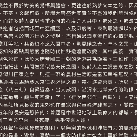
並不限於對美的覺悟與體會，更往往於熟參文本之餘，因為
、不寧。文獻可徵，所謂大唐盛世其實並不盡如我們所想像
，而許多詩人都以輕重不同的程度介入其中，或死之，或流
樂道者包括西域至中亞細亞，以及印度等，東則屬渤澥以外
宜為唐人於南方世界之發現，盡皆通過謫臣流宦的心情記載
儋耳等地，其後也不乏入閩中者，則風候之奇、草木之異、
認知的觀點與態度也隨時代推移遞嬗而改變，其中奧義，實
劇色彩的，此於大唐帝國二十朝的起落甚為顯著。王維作〈
白描托出，其閒逸猶似葛天氏之國，使詩人產生歸去來之歎
息渭川田家之樂，則這一帶的農村生活原是富庶幸福無疑。
為邊將兵馬馳驟入京往返必經之道，農村遂遭荼毒。所以，
底（八三七）自梁還秦，出大散關，沿渭水北岸東行的時候
具棄道旁，饑牛死空墩」了（〈行次西郊作一百韻〉）。又
內韋莊所見長安的東郊也在流寇與官軍輪流肆虐之下，變成
五年的長安是恐怖的：曾經是中世紀地球上最偉大的都城，
圓三百公里內一片死寂，幾乎沒有人煙。
其聲律與意象成熟飽和，以無窮的想像和沛然有力的風骨將
間的是非，歡樂，憂愁—一個大時代的才智之士勇於試驗，