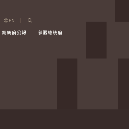
EN
字級選單
展開關鍵字搜尋
總統府公報
參觀總統府
健康台灣推動委員會
總統令
蕭美琴副總統
建築風華
全社會
每日活
行憲後
總統府
外交
網路相簿
國防