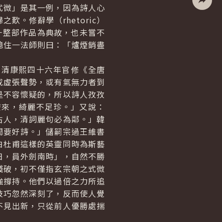
然歌式微」是其一例，因為詩人心
社群分
。修辭學（rhetoric）
或一整部作品為典故，也未嘗不
憶住一法師則曰：「爐煙銷盡
清康熙四十六年官修《全唐
或虛張聲勢，或有氣無力者到
是不容懷疑的，所以詩人孜孜
安來，綺麗不足珍。」又說：
古人，清詞麗句必為鄰。」韓
間要好詩。」儲嗣宗過王維書
白杜甫這樣的英靈同時為斯藝
日，員外劍南時」，自然不勝
殘破，初不僅指玄宗朝之式微
強撐持。他們以過倍之力所追
技巧忽然深刻了，反而使人覺
不見出新，只從前人優勝處揣