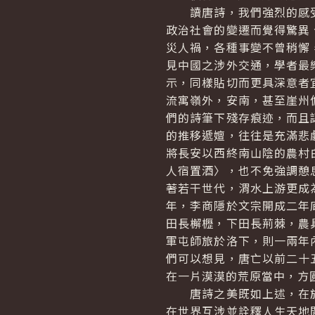
讀唐詩，我們強烈的感受
政治社會的變遷而覺得驚異
災人禍，各種事變不曾稍懈
見中國之涉外交通，學者最
示，同樣貼切而更具深意者
流寓嶺外，安南，甚至崖州
們的詩筆下殘存痕迹，而且
的推移遞嬗，往往是充滿悲
將長安以西終南山陰的農村
人宿置酒〉，也不免強調憩
著若干世代，渭水上游更成
年，李商隱於文宗開成二年
田長檞櫪，下田長荊棘，農
軍屯師旅於洛下，則一兩年
們可以想見，唐亡以前二十
在一片漠漠的荒原當中，方
唐詩之美既如上述，在於
在世界互涉並詮釋人生天地