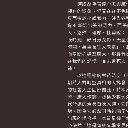
詩既然為表達心志與感情
特有的徵象，但又在在不免
反而多於小處著力，注入各
遂不斷給出美的活力，而美
大、悠然、璀璨。杜甫說：
既吟罷「野日分戈影，天星
時關，萬里長征人未還」，
而空間亦綿亙廣大，那曩昔
在我們的記憶，並未曾死去
歸。
以這種態度對待時空（日
朝詩人對時空真相的大揭發
的社會人生固然如此，詩本
濟。唐人作詩，除極少數例
代湮遠的舊典首次入詩，它
增，因為它必然同時包涵了
出現的場合裡，本質呈幾何
心使然。這是傳統文學常見