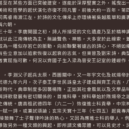
甚至在某些方面已突破建安，遂能於深厚堅實之外，搖曳出
美術和哲學的起伏演化亦復不同凡響，前後大約一百年。第
司馬睿南渡江左，於詩的文化傳承上亦環繞著吳越風華和廣
稱六朝。
十年。李唐開國之初，詩人所接受的文化遺產乃至於精神調
就以此江南傳統為主，無論聲色、神態，大多安於此線索。
成為一種似存若亡的脈動，向前聯繫著遠古的詩心，不絕如
有些立意加以追索恢復以起衰的志氣，但東晉及劉宋詩，典
者實屈指可數，何況以齊國子生入梁為晉安王記室的鍾嶸作
，李淵父子起兵太原，西圖關中，又一年宇文化及弒煬帝於
武德九年六月，次子秦王李世民誅皇太子建成與齊王元吉，
新時代，典章制度多因襲楊隋，正如其社會風氣以及文學品
與詩歌發展有密切關係的，首推科舉。按科舉始於隋煬帝之
之傳統。唐高祖武德四年（六二一）恢復進士科貢舉，中宗
一賦一詩，或兼試頌論；玄宗天寶十三年（七四五）起竟專
接鼓舞了士子聲律吟詠的熱心，又因為應進士科的舉人，
導致另外一種文類的興起，即所謂文備眾體，可以見史才、