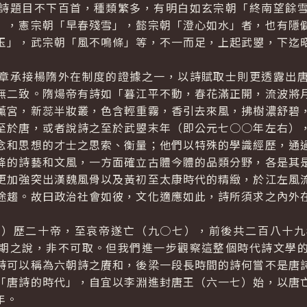
詩題目不下百首，種類繁多，有明白如玄宗朝「終南望餘
」，憲宗朝「早春殘雪」，懿宗朝「澄心如水」者，也有隱
玉」，武宗朝「風不鳴條」等，不一而足，上起武曌，下迄
承接楊隋外在制度的證據之一，以詩賦取士則更透露出唐
無二致。隋煬帝有詩如「暮江平不動，春花滿正開，流波將
薰宮，新蕊半妝叢，色含輕重霧，香引去來風，拂樹濃舒碧
至於唐，或者說詩之至於武曌末年（即公元七○○年左右）
念和思想的才士之思索、衡量；他們以特殊的學識經歷，通
降的詩藝和文風，一方面確立古體今體的品類分野，各是其
更加強突出漢魏風骨以及黃初至太康時代的精緻，於江左風
途趨。故曰政治社會如彼，文化適應如此，詩所須求之內外
歷二十帝，至哀帝遂亡（九○七），前後共二百八十九
期之說，非不可取。但我們進一步觀察這整個時代詩文學
詩可以稱為六朝詩之賡和，後梁一段長時間的詩何嘗不是唐
「唐詩的時代」，自宜以李淵進封唐王（六一七）始，以唐
年。