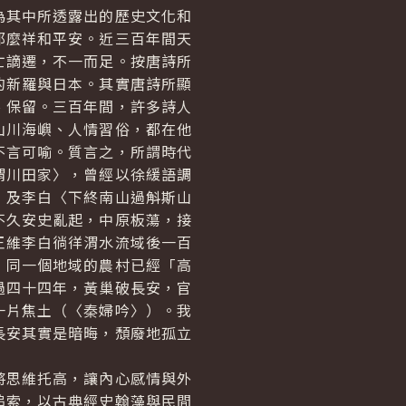
其中所透露出的歷史文化和
那麼祥和平安。近三百年間天
亡謫遷，不一而足。按唐詩所
的新羅與日本。其實唐詩所顯
、保留。三百年間，許多詩人
山川海嶼、人情習俗，都在他
不言可喻。質言之，所謂時代
渭川田家〉，曾經以徐緩語調
；及李白〈下終南山過斛斯山
不久安史亂起，中原板蕩，接
王維李白徜徉渭水流域後一百
，同一個地域的農村已經「高
過四十四年，黃巢破長安，官
一片焦土（〈秦婦吟〉）。我
長安其實是暗晦，頹廢地孤立
思維托高，讓內心感情與外
追索，以古典經史翰藻與民間