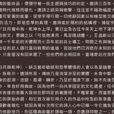
的藝術品，便遵守著一些主題與技巧的約定。唐詩三百年，
隨時代推移而變化。唐詩之感染與衝擊，往往並不藉助幅度
種可掌握的能量，促使字裡行間一切修辭因素以有機型態交
的活力，即是哲學的真理。唐詩能於簡約的結構裡，捕捉
「日月籠中鳥，乾坤水上萍」實已企及古往今來天上地下渾
合劍文」更續之以「弓弦抱漢月，馬足踐胡塵。」王昌齡以
將一千年前的天體照亮七百年前的兵士構工，時間之先與後
出征的武人邁行直向無限的遙遠，若說他們已消逝在未知的
，只是還沒有回來罷了—但他們終必將回來，靈魂寄託在我
月與乾坤），缺乏藝術敏感和哲學體悟的人會以為是錯覺。
、新啟示。唐詩所見，傳統乃是浩蕩洊至的實體，未曾中斷
身的起源、流變、風潮、轉折，乃至於灩瀲下游，無不先後
外，率皆好用典故，因為他們一向共享固定的文化遺產，任
所表達的意義大致就在那特定的範圍裡，不難掌握，而當那
它的原始命題，和它首次被引用介入的作品中所及的新意義
級數複雜化，就因為第Ｎ次用它的詩人心中已橫一令它擔負
的修辭技巧，則這種典故屬於隱喻一類，亦唐詩特徵之一；