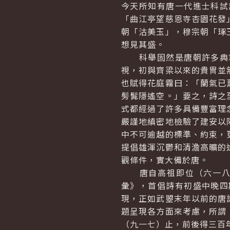
今天所知有唐一代進士科試
「曲江亭望慈恩寺杏園花發
朝「沽美玉」，穆宗朝「琢
想見其盛。
科舉固然是唐朝許多典章
視，初與齊梁以來的貴冑並
也賦得花庭霧曰：「蘭氣已
髣髴隱遙空。」要之，詩之
式都經過了許多具備豐富理
嚴謹地縝密地檢驗了建安以
中不可逾越的標準、約束，
提倡雄渾沉鬱和清澹高曠的
觀條件，實大備於唐。
唐自高祖即位（六一八）
彙》，首倡詩有初盛中晚四
現，正如武曌末年以前的唐
題呈現各方面來考慮，所謂
（九一七）止，前後得三百