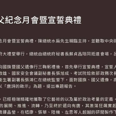
父紀念月會暨宣誓典禮
月會暨宣誓典禮，陳總統水扁先生親臨主持，並聽取中央研
大禮堂舉行，總統由總統府秘書長蘇貞昌陪同抵達會場，呂
國旗暨國父遺像行三鞠躬禮後，首先舉行宣誓典禮，宣誓人
政雄、國家安全會議副秘書長張旭成、考試院銓敘部政務次
衛生署副署長張鴻仁在總統監誓下，面對國旗、國父遺像，
以「唐詩的啟示」為題，提出專題報告。
已經極端精確地獲取了它藝術的以及屬於政治考量的定義，
的展開、推進、流轉，乃至終於遞向有唐，其激蕩狂飆實
鐫鏤晶瑩，在嵇康、張華、陸機、左思等人超越的研閱製作