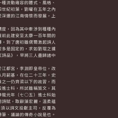
一種流動雍容的體式、風格、
四世紀初葉，劉曜在五年之內
袤深邃的江南情懷而發展，上
度，因為其中牽涉到種種內
蓋前此建安至太康一百年間的
縷，到了唐初雖偶爾激起詩人
型多是固定的，求如劉琨之攄
《詩品》，早將三人盡歸諸中
江都宮，李淵即皇帝位，改
八月嗣基，在位二十三年，史
味之一仍齊梁以下的故習，而
設進士科，所試雖稱策文，其
神龍元年（七○五）進士科始
用詩賦，取辭藻宏麗，溫柔蘊
例須以詩文投獻主司，反覆為
詩筆、議論的傳奇小說是也。