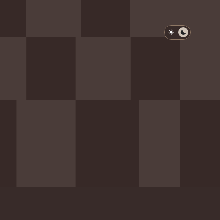
淺色模式
深色模式
防衛韌性委員會
動行程
歷任總統與副總統
展覽