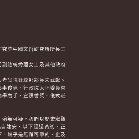
究院中國文哲研究所所長王
副總統秀蓮女士及其他政府
考試院銓敘部部長朱武獻、
長李俊俋、行政院大陸委員會
高舉右手，宣讀誓詞。儀式莊
殆無可疑。我們以歷史宏觀
起自建安，以下經過黃初、正
下，幾乎是無懈可擊的，企及