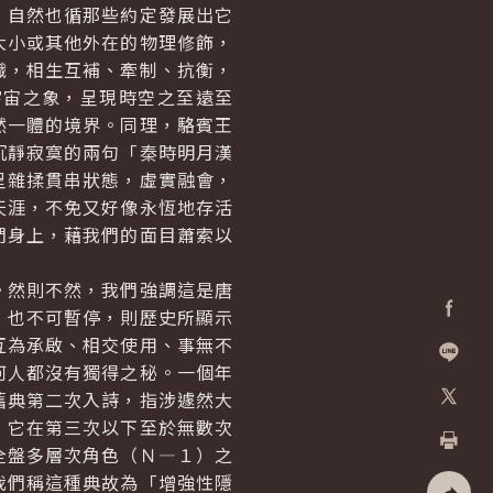
自然也循那些約定發展出它
大小或其他外在的物理修飾，
織，相生互補、牽制、抗衡，
宇宙之象，呈現時空之至遠至
然一體的境界。同理，駱賓王
沉靜寂寞的兩句「秦時明月漢
呈雜揉貫串狀態，虛實融會，
天涯，不免又好像永恆地存活
們身上，藉我們的面目蕭索以
然則不然，我們強調這是唐
，也不可暫停，則歷史所顯示
Facebo
互為承啟、相交使用、事無不
何人都沒有獨得之秘。一個年
加入好
舊典第二次入詩，指涉遽然大
；它在第三次以下至於無數次
X
全盤多層次角色（Ｎ—１）之
列印
我們稱這種典故為「增強性隱