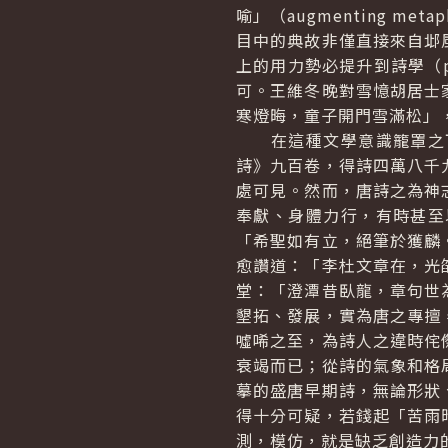
喻」（augmenting 
目中的典故非僅直接來自邶風
上的用力勢必提升到詩學（p
可。王維冬晚對雪憶胡居士
寒燈晦，童子開門雪滿松」
在這種文學意識籠罩之下
詩》九百卷，得詩四萬八千
處可見。然而，唐詩之為神
奉獻、身體力行，有時甚至
「希聖如有立，絕筆於獲麟
愈讚道：「李杜文章在，光
堂：「澄潭昔臥龍，章句世
墾拓、發展，實為唐之專擅
噓唏之至，為詩人之違時侘
衰竭而已；從詩的氣象和格
摹的盛唐早期詩，無論形狀
得十分可疑，若錢起「苦雨
測，模仿，就是缺乏創造力