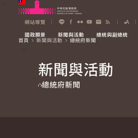
:::
跳到主要內容
中華民國總統府
網站導覽
展開
加入好友
Facebook
Flickr
YouTube
寫信給總統
RSS
國政願景
新聞與活動
總統與副總統
首頁
新聞與活動
總統府新聞
國政願景
新聞與活動
總統與副總統
參觀總統府
:::
新聞與活動
國家氣候變遷對策委員會
總統府新聞
賴清德總統
參觀資訊
總統府新聞
重要談話
影音頻道