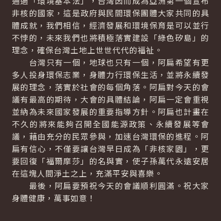
通過「環境基本法」，台灣因而成為亞洲第一個宣布
非核的國家，這是政府與民間環保團體大家共同的具
體成就，我們相信，經濟發展和環境保育是可以並行
不悖的，未來我們也將積極落實建設「綠色矽島」的
理念，確保台灣土地上世世代代的福祉。
台灣只有一個，地球也只有一個，阿扁希望有更
多人投身環保志業，身體力行環保生活，並將永續發
展的理念，落實於社會的每個角落。阿扁對今天的會
議有最高的期待，大會的具體結論，阿扁一定會重視
並納為未來國家發展的重要指導方針。阿扁也計畫在
不久的將來能夠召開全國能源政策、永續發展等會
議，藉由充分的民眾參與，加速台灣環保的進程。阿
扁有信心，不僅要讓台灣早日成為「非核家園」，更
要回復「福爾摩莎」的名與實，使子孫萬代永遠安居
在這塊人間淨土之上，充滿平安與喜樂。
最後，阿扁要預祝今天的會議順利圓滿。祝大家
身體健康，萬事如意！