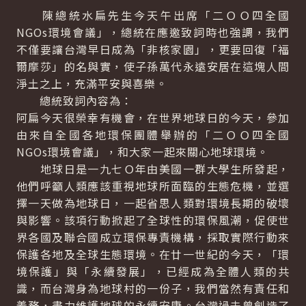
陳總統水扁先生今天午出席「二ＯＯ四全國
NGOs環境會議」，總統在應邀致詞時也強調，我們
不僅要讓台灣早日成為「非核家園」，更要回復「福
爾摩莎」的名與實，使子孫萬代永遠安居在這塊人間
淨土之上，充滿平安與喜樂。
總統致詞內容為：
阿扁今天很榮幸有機會，在世界地球日的今天，參加
由來自全國各地環保團體舉辦的「二ＯＯ四全國
NGOs環境會議」，和大家一起來關心地球環境。
地球日是一九七Ｏ年由美國一群大學生所發起，
他們呼籲人類應該重視地球所面臨的生態危機，並選
擇一天做為地球日，一起省思人類對環境長期的破壞
與影響。該項行動掀起了全球性的環保風潮，促使世
界各國及聯合國成立環保專責機構，採取實際行動來
保護各地及全球生態環境。在廿一世紀的今天，「環
境保護」與「永續發展」，已經成為全體人類的共
識，而台灣身為地球村的一份子，我們當然有責任和
義務，盡力維護地球的永續安康。台灣過去曾創造了