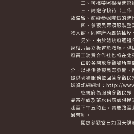
二、可攜帶照相機進館拍
三、請遵守接待（工作、
故滯留、妨礙參觀隊伍的進
四、參觀民眾須服裝整潔
物入館，同時府內嚴禁抽煙
另外，由於總統府週邊停
身相片展立板置於敞廳，供
府員工消費合作社也將在北
由於各開放參觀場所空間
介，以提供參觀民眾參閱，
提供現場服務並回答參觀民
球資訊網網址：http://www.p
總統府為服務參觀民眾，
品寄存處及茶水供應處供民
起至下午五時止，寶慶路至
通管制。
開放參觀當日如因天候或