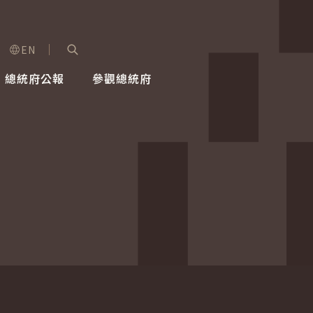
EN
字級選單
展開關鍵字搜尋
總統府公報
參觀總統府
健康台灣推動委員會
總統令
蕭美琴副總統
建築風華
全社會
每日活
行憲後
總統府
外交
網路相簿
國防