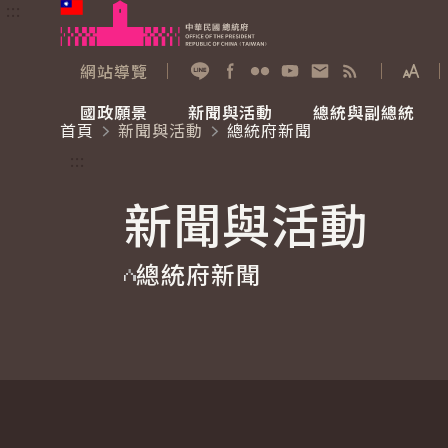
:::
跳到主要內容
中華民國總統府
網站導覽
展開
加入好友
Facebook
Flickr
YouTube
寫信給總統
RSS
國政願景
新聞與活動
總統與副總統
首頁
新聞與活動
總統府新聞
國政願景
新聞與活動
總統與副總統
參觀總統府
:::
新聞與活動
國家氣候變遷對策委員會
總統府新聞
賴清德總統
參觀資訊
總統府新聞
重要談話
影音頻道