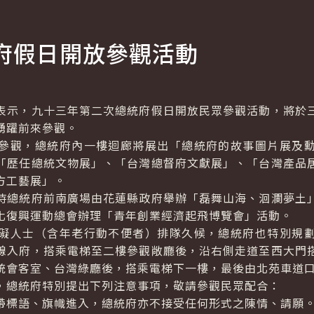
府假日開放參觀活動
示，九十三年第二次總統府假日開放民眾參觀活動，將於三
踴躍前來參觀。
觀，總統府內一樓迴廊將展出「總統府的故事圖片展及勳
「歷任總統文物展」、「台灣總督府文獻展」、「台灣產品
方工藝展」。
總統府前南廣場由花蓮縣政府舉辦「磊舞山海、洄瀾夢土」
化復興運動總會辦理「青年創業經濟起飛博覽會」活動。
人士（含年老行動不便者）排隊久候，總統府也特別規劃
線入府，搭乘電梯至二樓參觀敞廳後，沿右側走道至西大門
統會客室、台灣綠廳後，搭乘電梯下一樓，最後由北苑車道
總統府特別提出下列注意事項，敬請參觀民眾配合：
標語、旗幟進入，總統府亦不接受任何形式之陳情、請願