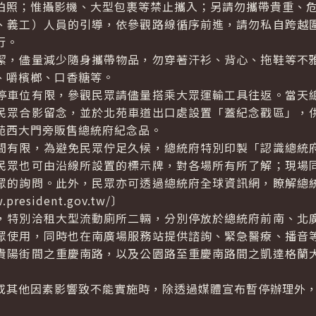
照；惟攝影機、大型包裹等禁止攜入；另請勿攜帶貴重、危
義工）人員的引導，依參觀路線循序前進，請勿私自跨越圍
行。
，儘量減少隨身攜帶物品，勿穿著汗衫、背心、拖鞋等不雅
、嚼檳榔、口香糖等。
車位有限，參觀民眾請儘量搭乘大眾運輸工具往返。當天總
民眾合影留念，並於北苑車道出口處設置「蓋紀念戳區」，
苑西大門旁販售總統府紀念品。
有限，為避免民眾佇足久候，總統府特別印製「認識總統府
民眾也可由沿線所設置的標示牌，對各場所有所了解；現場
眾的詢問。此外，民眾亦可透過總統府全球資訊網，瞭解總
resident.gov.tw/〕
特別洽租大型流動廁所二輛，分別停放於總統府前南、北廣
眾使用，同時也在南廣場服務站提供諮詢、緊急醫療、播音
貴陽街間之重慶南路，以及公園路至重慶南路間之凱達格蘭
其他因素影響致不能實施時，除透過媒體宣布暫停辦理外，