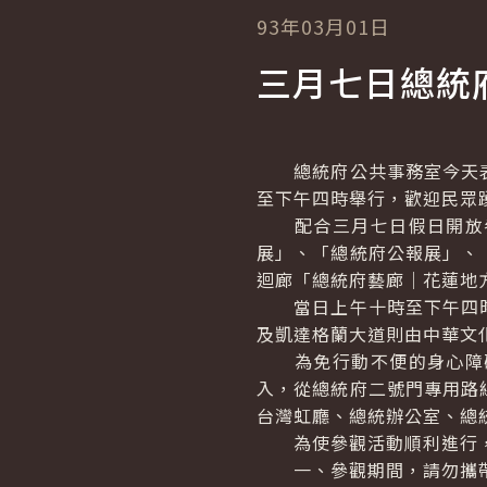
93年03月01日
三月七日總統
總統府公共事務室今天表
至下午四時舉行，歡迎民眾
配合三月七日假日開放參
展」、「總統府公報展」、
迴廊「總統府藝廊｜花蓮地
當日上午十時至下午四時
及凱達格蘭大道則由中華文
為免行動不便的身心障礙
入，從總統府二號門專用路
台灣虹廳、總統辦公室、總
為使參觀活動順利進行，
一、參觀期間，請勿攜帶