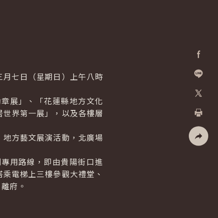
Facebo
月七日（星期日）上午八時
加入好
章展」、「花蓮縣地方文化
X
居世界第一展」，以及各樓層
列印
地方藝文展演活動，北廣場
社群分
專用路線，即由貴陽街口進
搭乘電梯上三樓參觀大禮堂、
口離府。
。