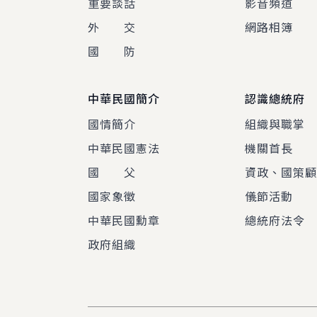
重要談話
影音頻道
外 交
網路相簿
國 防
中華民國簡介
認識總統府
國情簡介
組織與職掌
中華民國憲法
機關首長
國 父
資政、國策
國家象徵
儀節活動
中華民國勳章
總統府法令
政府組織