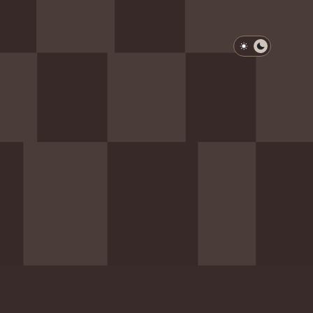
淺色模式
深色模式
防衛韌性委員會
動行程
歷任總統與副總統
展覽