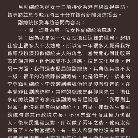
呂副總統秀蓮女士日前接受香港有線電視專訪，
該專訪並於今晚九時三十分在該台新聞頻道播出。
副總統接受專訪答問內容為：
一、問：您身為第一位女性副總統的感想？
答：因為我是第一位女性擔任這樣的職務，起初
社會上很多人不太適應，所以第一年很多人覺得我好
像應該扮演類似總統夫人的角色，當我關心到比較嚴
肅的課題時，他們感覺不太適應，這是文化現象。但
另一方面，我們過去歷屆的副總統，其角色其實不太
一樣，很早的時候陳誠副總統，他是領軍的，後來的
李登輝副總統、李元簇副總統他們是沒有聲音的。在
李登輝任副總統時，當時的總統是蔣經國先生；擔任
李前總統副手的李元簇副總統曾經說過，「我原則上
是當一個沒有聲音的副總統。」可是，連戰先生當副
總統時還兼行政院院長，不但有聲音而且權力也很
大，後來民進黨反對，所以做了兩年之後，他就沒有
聲音了。在我當選時，有一些人希望我也沒有聲音，
可是經過兩年，大家互相信任以後，漸漸地大家可以