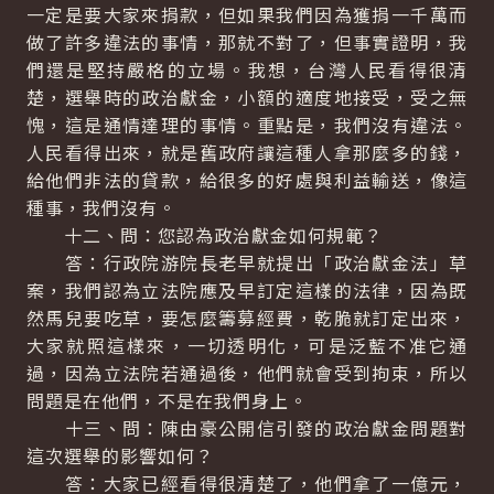
一定是要大家來捐款，但如果我們因為獲捐一千萬而
做了許多違法的事情，那就不對了，但事實證明，我
們還是堅持嚴格的立場。我想，台灣人民看得很清
楚，選舉時的政治獻金，小額的適度地接受，受之無
愧，這是通情達理的事情。重點是，我們沒有違法。
人民看得出來，就是舊政府讓這種人拿那麼多的錢，
給他們非法的貸款，給很多的好處與利益輸送，像這
種事，我們沒有。
十二、問：您認為政治獻金如何規範？
答：行政院游院長老早就提出「政治獻金法」草
案，我們認為立法院應及早訂定這樣的法律，因為既
然馬兒要吃草，要怎麼籌募經費，乾脆就訂定出來，
大家就照這樣來，一切透明化，可是泛藍不准它通
過，因為立法院若通過後，他們就會受到拘束，所以
問題是在他們，不是在我們身上。
十三、問：陳由豪公開信引發的政治獻金問題對
這次選舉的影響如何？
答：大家已經看得很清楚了，他們拿了一億元，