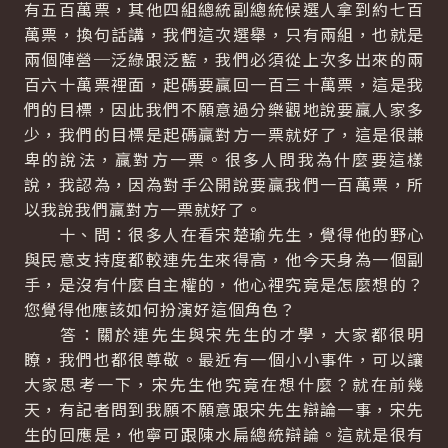
有五百萬票，其他四組總統副總統候選人拿到約七百
萬票，換句話講，我們這次選舉，只有兩組，也就是
兩個陣營─泛綠跟泛藍，我們必須從上次多出來的兩
百六十萬票裡面，起碼要贏回一百三十萬票，這是我
們的目標，因此我們不願意過分樂觀地說要贏人家多
少，我們的目標是起碼贏對方一票就好了，這是很謙
卑的說法，贏對方一票。很多人問我為什麼要這樣
說，我認為，因為對手公開說要贏我們一百萬票，所
以我說我們贏對方一票就好了。
十、問：很多人在看宋楚瑜先生，覺得他的野心
與民意支持度都較連先生來得高，他今天身為一個副
手，是沒有什麼自主權的，他心裡究竟是怎麼想的？
您覺得他應該如何扮演好這個角色？
答：關於連先生與宋先生的才學，大家都很明
瞭，我們也都很尊敬。最近有一個小小事件，可以讓
大家思考一下，宋先生他究竟在想什麼？就在前幾
天，有記者問到我願不願意跟宋先生辯論一事，宋先
生的回應是，他寧可跟陳水扁總統辯論。這就是很有