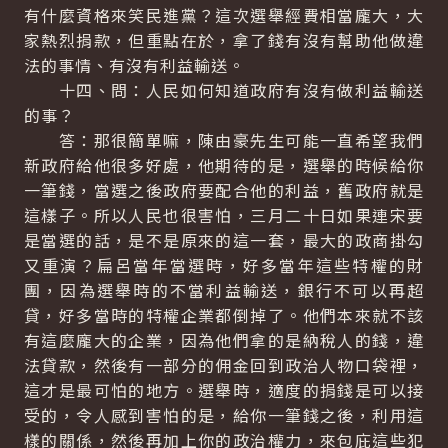
有什麼資格來笑民進黨？這次選舉經費相當龐大，大
家熱烈捐款，但重點在於，拿了錢有沒有幫助他做違
法的事情、有沒有利益輸送。
十四、問：人民如何知道政府有沒有做利益輸送
的事？
答：那很簡單嘛，陳由豪先生可能一直希望我們
新政府給他很多好處，他期待的是，選舉的時候給你
一筆錢，當選之後政府要配合他的利益，舊政府就是
這樣子。所以人民也很害怕，三月二十日如果連宋要
是當選的話，是不是原來的這一套，最大的政商掛勾
又重演？扁呂當年當選時，好多當年這些特權的財
團，因為選舉時的不當利益輸送，銀行不可以再超
貸，好多當時的特權企業都倒掉了。他們本來就不該
有這麼龐大的企業，因為他們拿的是納稅人的錢，違
法貸款，然後有一部分的佣金回到政治人物口袋裡，
這才是最可怕的地方。選舉時，適度的捐錢是可以接
受的，令人感到害怕的是，給你一筆錢之後，利用這
樣的關係，然後再加上你的政治權力，來包庇這些犯