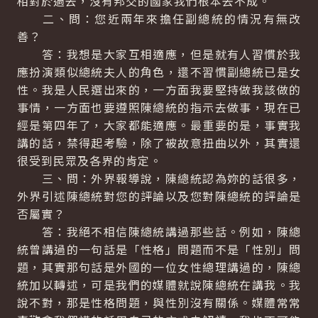
相對於過去，沒有邦交的國家我們根本去不成。
二、問：您近兩年來擔任副總統的情況有無改
善？
答：我想是大家互相適應，但是就有人習慣於我
應扮演類似總統夫人的角色，還不習慣副總統已是女
性。我是人民選出來的，一方面我要堅持做我該做的
事情，一方面也要遵照陳總統的指示去做事，現在已
經是第四年了，大家都能適應。最重要的是，事實我
講的話，禁得起考驗，除了被故意扭曲以外，其實還
很受到民眾及各界的肯定。
三、問：外界報導說，陳總統認為妳的話很多，
外界引述陳總統對您的評論以及您對陳總統的評論是
否屬實？
答：我絕不相信陳總統講過那些話。例如，陳總
統曾講過的一句話是「性格」問題而不是「性別」問
題，其實那句話是外國的一位女性總理講過的，陳總
統加以轉述，可是我們的媒體就說陳總統在講我。我
說不對，那是性格問題，與性別沒有關係。媒體常常