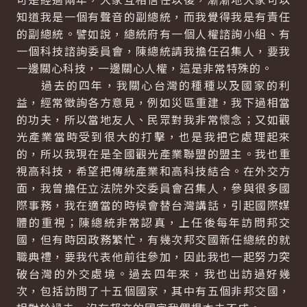
知道我是一個有聲音的副總統，而我覺得我是有責任
的副總統。譬如說，總統府有一個人權諮詢小組、有
一個科技諮詢委員會，陳總統請我擔任召集人，要我
一邊關心科技，一邊關心人權，這是非常特殊的。
過去的四年，我關心台灣的種種以及國家的利
益，經常徵詢各方意見，例如災區重建，我下過相當
的功夫，所以當地友人、民眾對我非常懷念；又如觀
光產業當時受到很大的打擊，也是我把它處理起來
的，所以我現在是全國觀光產業聯盟的盟主。我也重
視高科技，希望把傳統產業和高科技結合。在外交方
面，我曾擔任立法院外交委員會召集人，參與很多國
際事務，我在適當的時候會替台灣講話，引起國際媒
體的重視；陳總統非常認真，上任後每年訪問邦交
國，但有時因政務繁忙，有幾次邦交國新任總統的就
職典禮，要我代表他前往參加，因此我也一起努力突
破台灣的外交處境。過去四年來，我也出訪過好幾
次，包括訪問了十五個國家，其中有五個非邦交國，