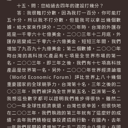
十五、問：您給過去四年的建設打幾分？
答：我很難打分數，因為我打一百分，你可能打
五十分，所以我不打分數，但是我可以拿出幾個數
據，給大家來作評分。二○○○年時，台灣的外匯存
底是一千零六十七億美金，二○○三年十二月底，外
匯存底變成二千零六十六億美金，短短三年間，我們
增加了九百九十九億美金；第二個數據，二○○○年
時台灣的高科技IC產品有七項是全世界市場的第一
名，二○○三年，即三年之後，我們有十七項高科技
產品是世界第一名。另外，二○○○年世界經濟論壇
（World Economic Forum）評比世界上八十幾個
重要國家的全球競爭力，台灣第十名，三年之後的二
○○三年，我們被評為全世界第五名、亞洲第一名。
我想這些數字都可以證明我們進步得很快。雖然二
○○一年全球性經濟衰退，台灣也很辛苦，但很快地
在二○○三年，我們執政的第三年就有了這麼好的成
績。去年我們積極從事投資招商行動，在國內，去年
一年我們民間投資增加了七千二百四十八億元，在國