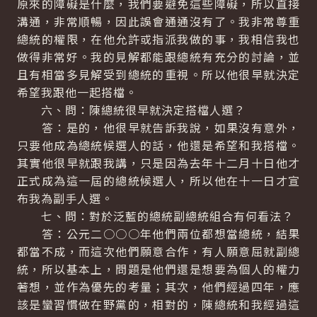
原來的障礙是什麼，我們要避免這些障礙，所以直接
溝通，非常順暢，因此誤會通通沒有了。我非常尊重
總統的權限，在他允許或指派我做的事，我相信我也
做得非常好。我的見解都能跟總統有充分的討論，並
且有相當多見解受到總統的重視。所以他很早就決定
希望我跟他一起搭檔。
六、問：陳總統很早就決定搭檔人選？
答：是的，他很早就告訴我說，如果沒有意外，
只要他成為總統候選人的話，他還是希望和我搭檔。
其實他很早就跟我講，只是因為去年十二月十日他才
正式成為這一屆的總統候選人，所以他在十一日才宣
布我為副手人選。
七、問：對於泛藍的總統副總統組合有何看法？
答：公元二○○○年他們兩位都想當總統，結果
都當不成，而這次他們願意合作，有人願意屈就副總
統，所以基本上，問題是他們還是想要為個人的權力
著想，並作為優先的考量；其次，他們經過四年，應
該是蠻習慣做在野黨的，相對的，陳總統和我經過這