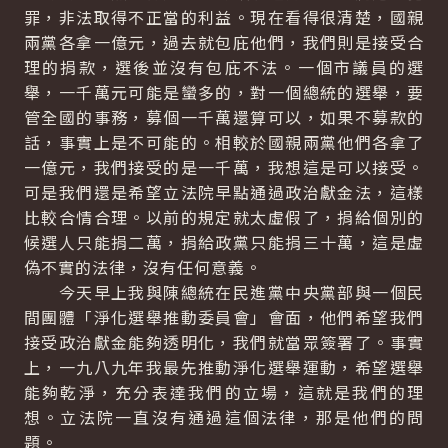
罪，非法取得不正當的利益。現在看得很清楚，國親
兩黨各拿一億元，過去就包庇他們，我們則是接受合
理的捐款，選後並沒有包庇不法。一個市議員的選
舉，一千萬元可能是蠻多的，對一個總統的選舉，要
管全國的事務，募個一千萬還算可以，如果不募款的
話，事實上是不可能的。相較於國親兩黨他們各拿了
一億元，我們接受的是一千萬，我想這是可以接受。
可是我們還是希望立法院早點通過政治獻金法，這樣
比較合情合理。以前的規定就太虛假了，捐給個別的
候選人只能捐二萬，捐給政黨只能捐三十萬，這是虛
偽不實的法律，沒有任何意義。
今天早上我與陳總統在民進黨中央黨部與一個民
間團體「淨化選舉推動委員會」會面，他們希望我們
接受政治獻金能夠透明化，我們就當眾簽署了。事實
上，一九八九年我最先推動淨化選舉運動，希望選舉
能夠乾淨，充分表達我們的立場，這就是我們的理
想。立法院一直沒有通過這個法律，那是他們的問
題。