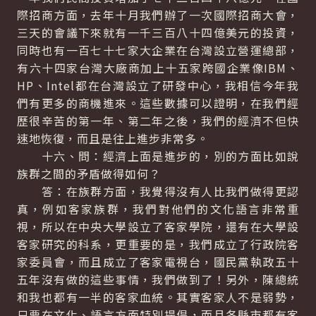
際招商方面，去年十月我們辦了一次國際招商大會，
三天的會議下來就有一千三百八十四億美元的投資，
同時也有一百七十七家大企業在台灣設立營運總部，
有六十四家台灣大廠商加上十五家跨國企業像IBM、
HP、Intel都在台灣設立了研發中心，我相信今年我
們有更多的商機進來。這些數據可以證明，在我們經
歷很辛苦的第一年、第二年之後，我們的經濟不但快
速地恢復，而且是往上進步非常多。
十六、問：經濟上面是進步的，別的方面比如說
族群之間的矛盾做得如何？
答：在族群方面，我覺得沒有人比我們做得更認
真，例如客家族群，我們對他們的文化語言非常重
視，所以在中央大學設立了客家學院，還有在大學設
客家研究的科系，更重要的是，我們成立了行政院客
家委員會，而且成立了客家電視台，國民黨執政五十
五年沒有做的這些事情，我們做到了！另外，陳總統
和我也都有一半的客家血統。其實客家人不是弱勢，
只要在文化、語言方面特別提倡，而且各縣市都有客