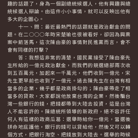
趣的話題了，身為一個副總統候選人，他有興趣與總
統候選人辯論。由這件小小事情，就可以反映出他有
多大的企圖心。
十一、問：最近最熱門的話題就是政治獻金的問
題。在二○○○年時宋楚瑜也很被看好，卻因為興票
案中箭落馬，這次陳由豪的事情對民進黨而言，會不
會有同樣的打擊？
答：我想這非常的清楚，國民黨接受了陳由豪先
生所給的一億元政治獻金，而我們的競選總部兩次收
到五百萬元，加起來一千萬元，他們收到一億元，宋
先生更早前也收到了一億元。過去陳先生在台灣有相
當多的企業，幾乎都是政商掛勾的；陳由豪帶走了相
當多的貸款，大家都說他放棄台灣的企業，然後騙台
灣一些銀行的錢，把錢都帶到大陸去投資，這是台灣
人不能容許的。陳總統所領導的新政府，絕不容許任
何人有這樣的政商瓜葛：選舉時給你一億元，當選後
拼命地庇護他，銀行的錢可以貸給他，然後又可以轉
個方式，把銀行淘空、把錢放到大陸去。選舉的時候