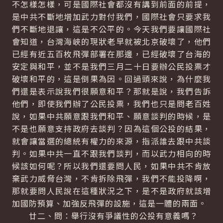
不怎樣怎樣，可是國際社會都沒有講到前面的前提，
是中共不斷地增加武力對付我們，國際社會只要求我
們不斷地退讓，這是不公平的。今天我們要讓國際社
會知道，台灣海峽的現狀老早就被北京破壞了，他們
已經有近五百枚飛彈部署在那邊，已經破壞了台海的
安定與和平，並不是我們三月二十日要辦公民投票才
破壞和平的，這是倒果為因。回過頭來說，為什麼我
們還是表示說我們很願意和平？那就是說，我們告訴
他們，即使我們辦了公民投票，我們也只是問老百姓
說，如果中共願意跟我們和平、願意談判的時候，是
不是也願意支持政府去談判？因為這個公投的結果，
就會讓當選的總統有權力的來源，指派誰去跟中共談
判。如果中共一直不跟我們談判，而以武力相向的時
候該如何呢？所以我們還要問人民，如果中共不肯放
棄武力威脅台灣，不肯拆除飛彈，我們不能投降啊，
那就要問人民說在這種狀況之下，是不是政府就該增
加國防預算、加強反飛彈的設施，這是一體的兩面。
廿二、問：舉行沒有爭議性的公投有意義嗎？