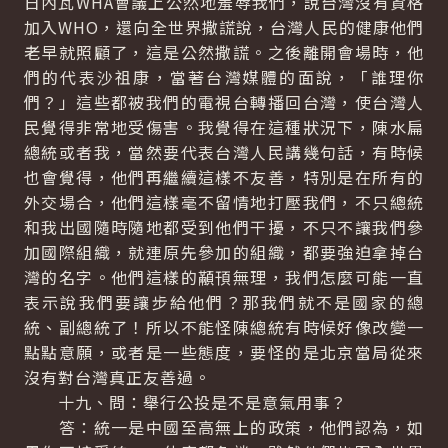
日內瓦WHA會議上公然地羞辱我們，說台灣沒有資格
加入WHO，還向全世界撒謊說，台灣人民的健康他們
老早就照顧了，這是公然撒謊。之後離開會場時，他
們的代表沙祖康，當著台灣媒體的面說，「誰理你
們？」這些都被我們的電視台轉播回台灣，使台灣人
民覺得非常地受傷害。我覺得在這種狀況下，陳水扁
總統或者我，當然要代表台灣人民講幾句話，有時候
也會覺得，他們再繼續這樣不友善，特別是在所有的
外交場合，他們這樣毫不留情地打壓我們，不只總統
和我出國隨時隨地都受到他們干擾，不只不讓我們參
加國際組織，就連原先參加的組織，都要強迫拿掉台
灣的名字。他們這樣的顢頇無理，我們怎麼可能一直
表示說我們要讓步給他們？那我們就不是國家的總
統、副總統了！所以不能怪陳總統有時候好像改變一
點點意願，或者是一些態度，要怪的是北京當局從來
沒有對台灣真正友善過。
十九、問：舉行公投是不是意氣用事？
答：統一是中國至高無上的政策，他們認為，如