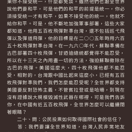
果你不接受統一，什麼都免談。雖然他們也跟全世界
說他們要和平，可是他們的和平的前提是統一，你必
須接受統一才有和平，如果不接受他的統一，他就不
給你和平。可是，他不斷地加強軍事部署，這些大家
都知道，他用五百枚飛彈對準台灣，還不包括巡弋飛
彈以及彈道飛彈，他的目標是在二○○五年時用六百
五十枚飛彈對準台灣。在一九六○年代，蘇聯準備在
古巴部署四十枚飛彈，甘迺迪總統都覺得不能忍受，
所以在十三天之內用盡一切的方法，強迫蘇聯撤除在
古巴的飛彈。美國這麼大，四十枚飛彈他都不能忍
受，相對的，台灣跟中國比起來這麼小，已經有五百
枚飛彈對準我們，我們怎麼能忍受呢？全世界都支持
美國要反對恐怖主義，不管賓拉登或是哈珊，到現在
沒有證據說大規模毀滅性武器在哪裡，可是我們告訴
你，在中國有近五百枚飛彈，全世界怎麼可以繼續閉
著眼睛？
二十、問：公民投票如何取得國際社會的信任？
答：我們要讓全世界知道，台灣人民非常地友