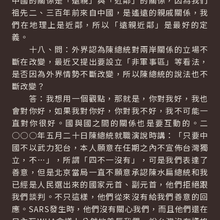
中國的關係是「遠親」與「近鄰」的關係，因為我們
祖先二、三百年前來自中國，是遙遠的親戚關係，我
們在地理上是近鄰，所以「遠親近鄰」是最好的定
義。
十八、問：外界認為陳總統對兩岸關係的立場不
斷在改變，最近又提出要設立「非軍事區」等看法，
是否因為外界情勢不斷改變，所以陳總統的說法也不
斷改變？
答：我想用一個觀點，那就是，你對我好，我也
會對你好，如果我對你好，你對我不好，我不可能一
直對你很好。國與國之間的關係也是要互動的。二
○○○年五月二十日陳總統就職演說時講：「只要中
國不以武力犯台，本人願意在任期之內不宣佈台灣獨
立，不…」，所謂「四不一沒有」，可是我們表達了
善意，但是北京當局一直不願意承認陳水扁總統和我
已經是人民選出來的國家元首、副元首，他們拒絕跟
我們談判。不只這樣，他們從來沒有給我們善意的回
應。SARS發生時，他們沒有關心我們，而且他們還在