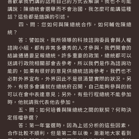
喜歡拿我們講的話用自己的方式去解讀。我也不可能
講說：陳總統會選舉而不會治國，我怎麼可能講這種
話？這些都是錯誤的引述。
四、問：您如何與陳總統合作，如何輔佐陳總
統？
答：譬如說，我所領導的科技諮詢委員會與人權
諮詢小組，都有非常多優秀的人才參與，我們開會的
結論通通要呈報總統。許多重要的政策，總統都可以
送請行政院相關部會去參考，所以我們是作為諮詢功
能的，如果有很好的意見供總統諮詢參考，我們也不
必對外界宣布，外界因此不是很清楚實際的狀況。另
外，有很多會議就在總統府召開，自己能夠參與的就
可以在會中表達意見；另外，有些行程總統不能參加
時，他就請我代表他去參加。
五、問：如何培養與陳總統之間的默契？何時決
定搭檔參選？
答：第一年當選時，因為上述分析的這些因素，
合作比較不順利，但是第二年以後，漸漸地大家看到