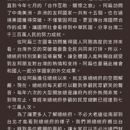
直到今年七月的「合作互助．關懷之旅」，阿扁訪問
了中南美洲、非洲的友邦國家一共有十五個，也在過
境美國獲得突破，不僅鞏固邦誼，更宣傳台灣國際合
作的成果，讓國際社會看得到中華民國，分享台灣二
千三百萬人民的努力成就。
從阿扁三次國事訪問獲得國人同胞高度的支持來
看，台灣外交的突破需要靠全民共同來打拼。所以，
總統府特別策劃這場展覽，讓全體國人能夠親自感受
到友邦朋友對台灣的熱情和支持，阿扁也要藉此機會
和國人一起分享國家的外交成果。
自從阿扁擔任總統以來，就主張總統府的空間解
嚴，現在，總統府每天都可以聽到參觀民眾歡笑的聲
音，每年六次的大型開放總是讓府內府外熱鬧非常。
到現在止，曾經來總統府參觀的民眾總數已經達到七
十三萬人次。
為了讓更多人了解總統府，不必大老遠從南部到
台北才能看到總統府的樣子，我們將總統府搬出台
北，移到各位鄉親的面前，讓大家可以不必出遠門就