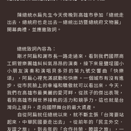
陳總統水扁先生今天傍晚到高雄市參加「總統走
出去，總統府也走出去－總統出訪暨總統府文物展」
開幕典禮，並應邀致詞。
總統致詞內容為：
剛才阿扁和謝市長一路走過來，看到我們國際商
工銅管樂團雄糾糾氣昂昂的演奏，接下來是鹽埕國小
小朋友演奏和演唱貝多芬的第九號交響曲「快樂
頌」，阿扁心裡充滿感動和快樂。一個城市有沒有進
步，從市民臉上的幸福和驕傲就可以看出來，今天，
我們在高雄市最美麗的愛河畔，從孩子的傑出表現，
看到高雄市與世界接軌的活力和競爭力，這也就是台
灣向上提升，走向國際舞台的最大資產。
自從阿扁就任總統以來，就不斷主張「台灣要站
起來，中華民國要走出去」。從前年的「民主外交．
友誼之旅」，到去年的「合作共榮．睦誼之旅」，一