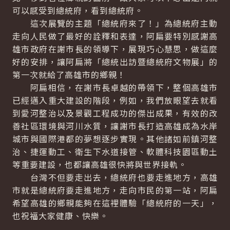
可以感受到總統府，看到總統府。
這次展覽的主題「總統府來了！」為總統府主動
走向人民做了最好的詮釋和表達，阿扁要特別感謝高
雄市政府在謝市長的領導下，展現巧心慧思，做這麼
好的安排，讓阿扁將「總統出訪暨總統府文物展」的
第一次就給了高雄市的鄉親！
阿扁相信，在謝市長卓越的帶領下，整個高雄市
已經邁入重大建設的階段，例如，我們放眼望去就看
到愛河整治以及景觀工程成功的傑出成果，有效的改
善社區環境與河川水質，讓謝市長打造高雄成為水岸
城市與國際港都的夢想逐步實現。其他諸如前鎮河整
治、捷運動工、衛生下水道接管、軟體科技園區動土
等重要建設，也都讓高雄很快將與世界接軌。
台灣不但要走出去，總統府也要走進地方，高雄
市就是總統府要走進地方，走向市民的第一站，阿扁
希望高雄的鄉親能夠在這裡體驗「總統府的一天」，
也祝福大家健康、快樂。