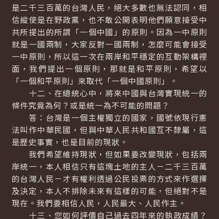
是二千三百萬的台灣人民，絕大多數也無法認同，相
信縱使是在野政黨，也不敢公開表明他們願意接受中
共所提出的所謂「一個中國」的原則。因為一中原則
就是一國兩制，大家反對一國兩制，怎麼可能會接受
一中原則，所以這一次在兩岸和平穩定的互動架構裡
面，我們提出一個原則，那就是和平原則，希望以
「一個和平原則」來取代「一個中國原則」。
十二、在總統心中，將來中國與台灣實現統一的
條件究竟為何？或是統一為不可能的問題？
答：台灣是一個主權獨立的國家，國號依現行憲
法叫作中華民國，但與中華人民共和國互不隸屬，這
是歷史事實，也是目前的現狀。
我們希望維持現狀，但如果要改變現狀，包括兩
岸統一，本人相信只有這塊土地的主人－二千三百萬
的台灣人民－才有權利透過公民投票的方式來作選擇
及決定，本人不排除未來有這樣的可能，但絕對不是
現在。我們要相信人民，人民最大、人民作主。
十三、您如何評價自己過去四年來的執政成績？