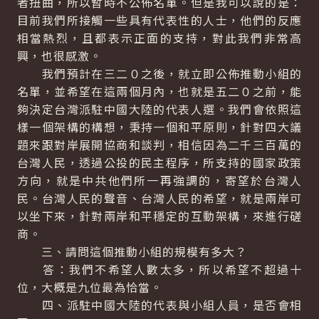
者扭曲，所以暫時不公佈名單。但是我可以說的是：
目前我們所接觸一些具有代表性的人士，他們的反應
相當熱烈，且都表示正面的支持，對此我們非常高
興，也很感激。
我們預計在三二０之後，就立即公佈推動小組的
名單，並希望在這兩個月內，也就是五二０之前，能
夠決定台灣派駐中國大陸的代表人選。我們會依照這
樣一個架構的構想，秉持一個和平原則，針對四大議
題來跟對岸展開協商和談判，相信因為二千三百萬的
台灣人民，透過公投的民主程序，所支持的國家政策
方向，就是中共他們所一再強調的，寄望於台灣人
民。台灣人民的聲音、台灣人民的希望，就是兩岸可
以坐下來，針對兩岸和平穩定的互動架構，來進行磋
商。
三、請問這個推動小組的規模有多大？
答：我們不希望人數太多，所以希望不超過十
位，大概是九位最為恰當。
四、派駐中國大陸的代表與小組人員，是否會相