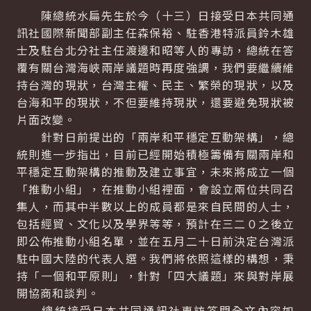
陳總統水扁先生於今（十三）日接受日本共同通
訊社國際新聞部副主任森保裕、駐香港特派員鈴木雄
士及駐台北分社主任渡邊和昭等人的專訪，總統在答
覆有關台灣海峽兩岸議題時再度強調，我們要繼續維
持台灣的現狀，台灣主權、民主、繁榮的現狀，以及
台海和平的現狀，不但要維持現狀，還要避免現狀被
片面改變。
針對日前提出的「兩岸和平穩定互動架構」，總
統則進一步指出，目前已經開始積極籌備有關兩岸和
平穩定互動架構的推動及建立事宜，未來將成立一個
「推動小組」，在推動小組裡面，會設立兩位共同召
集人，而其中半數以上的成員都是來自民間的人士，
包括經貿、文化以及學界等等，預計在三二０之後立
即公佈推動小組名單，並在五月二十日前決定台灣派
駐中國大陸的代表人選。我們將依照這樣的構想，秉
持「一個和平原則」，針對「四大議題」來與對岸展
開協商和談判。
總統接受日本共同通訊社專訪答問全文內容如