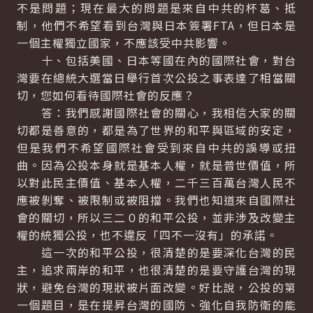
不是問題；現在最大的問題是來自中共的杯葛、抵
制，他們不希望看到台灣與日本簽署FTA，但日本是
一個主權獨立國家，不應該受中共影響。
十、包括美國、日本等國在內的國際社會，對台
灣要在總統大選當日舉行首次公投之事表達了相當關
切，您如何看待國際社會的反應？
答：我們感謝國際社會的關心，我相信大家的關
切都是善意的，都是為了世界的和平與區域的安定，
但是我們不希望國際社會受到來自中共的誤導或扭
曲。因為公投本身就是基本人權，就是普世價值，所
以對此民主價值、基本人權，二千三百萬台灣人民不
應被剝奪、被限制或被阻擋。我們也知道來自國際社
會的關切，所以三二０的和平公投，並非涉及改變主
權的統獨公投，也不違反「四不一沒有」的承諾。
這一次的和平公投，很清楚的是要深化台灣的民
主，追求兩岸的和平，也很清楚的是要守護台灣的現
狀，避免台灣的現狀被片面改變。好比說，公投的第
一個題目，是在提昇台灣的國防、強化自我防衛的能