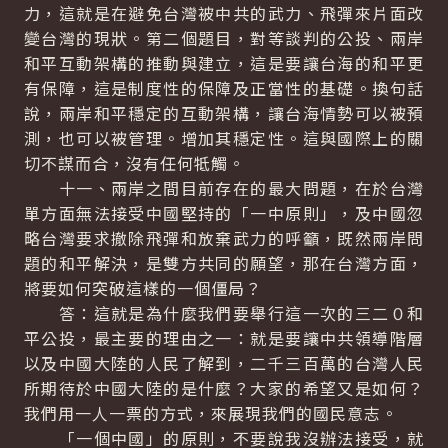
力，這就是在避免台灣被中共的武力、飛彈來片面改
變台灣的現狀。第二個題目，對等談判的公投、兩岸
和平互動架構的推動與建立，這是要讓台海的和平更
有保障，這是制度性的保障及正當性的基礎。換句話
說，兩岸和平穩定的互動架構，讓台海情勢可以被預
測，也可以被管理。增加其穩定性。這與國際上的關
切不謀而合，沒有任何牴觸。
十一、兩岸之間目前存在的最大問題，在於台灣
單方面無法接受中國堅持的「一中原則」，及中國忽
略台灣要求撤除飛彈和放棄武力的呼籲，既然兩岸問
題的和平解決，是雙方共同的願望，那在台灣方面，
將要如何突破這樣的一個僵局？
答：這就是為什麼我們要舉行這一次的三二０和
平公投，最主要的理由之一：就是要讓中共領導階層
以及中國大陸的人民了解到，二千三百萬的台灣人民
所期待於中國大陸的是什麼？大家的希望又是如何？
我們用一人一票的方式，來展現我們的國民意志。
「一個中國」的原則，不要說我沒辦法接受，就