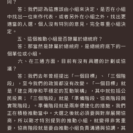
同？
答：我們認為這應該由小組來決定，是否在小組
中找出一位來作代表，或者另外在小組之外，找出更
適當的人選，個人沒有特別的意見，完全尊重小組決
定。
五、這個推動小組是否隸屬於總統府？
答：那當然是隸屬於總統府，是總統府底下的一
個單位或小組。
六、在三通方面，目前有沒有具體的計劃或協
議？
答：我們去年曾經提出「一個目標」、「三個階
段」，至今我們的政策都沒有改變。「一個目標」就
是「建立兩岸和平穩定的互動架構」，其中就包括公
民投票；「三個階段」就是「準備階段、協商階段與
實現階段」。準備階段就是兩岸便捷化的措施，我們
正在積極推動當中。大選之後就必須要與對岸展開協
商，所以剛才特別提到的推動小組，就變得非常重
要，協商階段就是要由推動小組負責溝通與協調，其