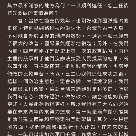
其中最不滿意的地方為何？一旦順利連任，您上任後
首先要做的事情為何？
答：當然在過去的幾年，也剛好碰到國際經濟的
低迷，特別是網路科技的泡沫化，台灣作為世界島，
不可能自外於世界的潮流與趨勢，不過這一點已經有
了很大的改善，國際景氣逐漸地復甦；另外，在我們
內部，四年前剛好是歷史上第一次的政黨輪替，兩位
主要的競爭對手他們沒辦法接受人民投票的結果，所
以四年來一直採取杯葛、抵制跟反對的策略，也讓我
們做的比較辛苦。所以，三二○我們連任成功之後，
這樣一個政治生態也一定會改變，大環境改變，我們
內部環境也改變，這對台灣來講絕對是利多的。所以
我們有信心，拼好經濟、做好改革，讓台灣能夠變得
更好，人民能夠過得更好。所以我們有三大方向必須
要在未來四年內來努力達成，第一就是兩岸關係能夠
推動並建立兩岸和平穩定的互動架構；其次，在拼經
濟方面，我們會繼續推動新十大建設，在未來的五
年，一年可以增加六萬四千個工作機會，一年可以增