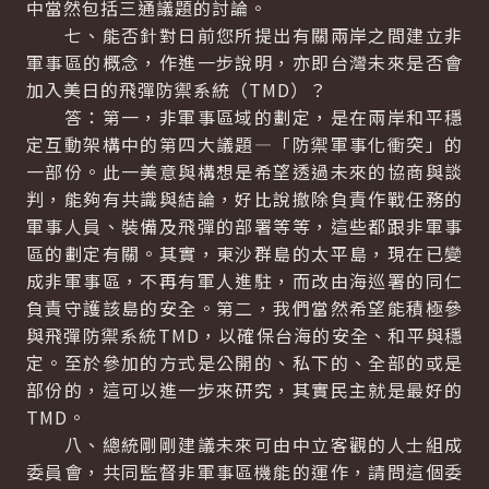
中當然包括三通議題的討論。
七、能否針對日前您所提出有關兩岸之間建立非
軍事區的概念，作進一步說明，亦即台灣未來是否會
加入美日的飛彈防禦系統（TMD）？
答：第一，非軍事區域的劃定，是在兩岸和平穩
定互動架構中的第四大議題—「防禦軍事化衝突」的
一部份。此一美意與構想是希望透過未來的協商與談
判，能夠有共識與結論，好比說撤除負責作戰任務的
軍事人員、裝備及飛彈的部署等等，這些都跟非軍事
區的劃定有關。其實，東沙群島的太平島，現在已變
成非軍事區，不再有軍人進駐，而改由海巡署的同仁
負責守護該島的安全。第二，我們當然希望能積極參
與飛彈防禦系統TMD，以確保台海的安全、和平與穩
定。至於參加的方式是公開的、私下的、全部的或是
部份的，這可以進一步來研究，其實民主就是最好的
TMD。
八、總統剛剛建議未來可由中立客觀的人士組成
委員會，共同監督非軍事區機能的運作，請問這個委