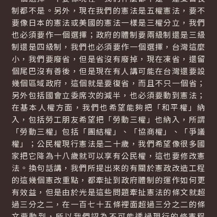
制都不是。另外，現在我們的憲法是五權憲法，要不
要像日本的憲法或美國的憲法一樣是三權分立，我們
也必須要作一個選擇；政府的體制要兩級制還是三級
制還是四級制，我們也必須要作一個選擇，台灣這麼
小，我們要廢省，但是省沒有廢掉，現在凍省，還留
個尾巴沒有善後，但是現在有人講可能在台灣還要設
幾個區域政府，這個就是要復省，而且不只一個省；
另外包括國會立委席次的減半，也必須要動到憲法；
在基本人權方面，我們也希望能夠把「和平權」納
入，包括勞工朋友希望把「勞動三權」也納入，所謂
「勞動三權」包括「團結權」、「協商權」、「爭議
權」；公民權現行憲法是二十歲，我們希望像很多國
家把它降為十八歲就可以享有公民權，這也要修改憲
法。換句話講，我們所提出來的有關於憲政改造工程
的這幾個憲改重點，都牽扯到政府體制的運作如何更
有效益，但是由於光是這些問題牽扯憲法的條文就超
過三分之二，在一百七十五條裡面超過三分之二的條
文要動到，所以我們認為不可能透過現行的修憲程