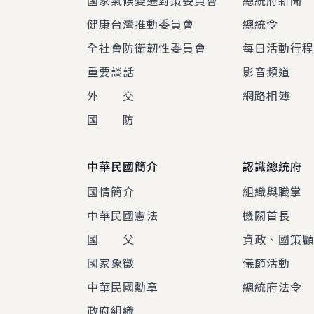
國家氣候變遷對策委員會
總統府新聞
健康台灣推動委員會
總統令
全社會防衛韌性委員會
每日活動行
重要談話
影音頻道
外 交
網路相簿
國 防
中華民國簡介
認識總統府
國情簡介
組織與職掌
中華民國憲法
機關首長
國 父
資政、國策
國家象徵
儀節活動
中華民國勳章
總統府法令
政府組織