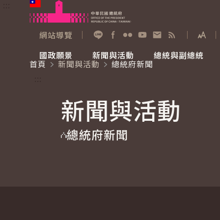
:::
跳到主要內容
中華民國總統府
網站導覽
展開
加入好友
Facebook
Flickr
YouTube
寫信給總統
RSS
國政願景
新聞與活動
總統與副總統
首頁
新聞與活動
總統府新聞
國政願景
新聞與活動
總統與副總統
參觀總統府
:::
新聞與活動
國家氣候變遷對策委員會
總統府新聞
賴清德總統
參觀資訊
總統府新聞
重要談話
影音頻道