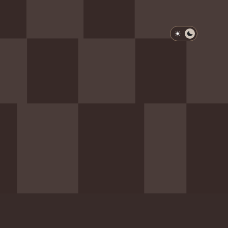
淺色模式
深色模式
防衛韌性委員會
動行程
歷任總統與副總統
展覽