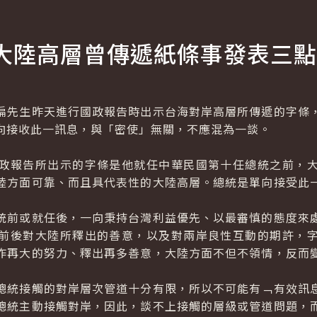
大陸高層曾傳遞紙條事發表三點
先生昨天進行國政報告時出示台海對岸高層所傳遞的字條，
向接收此一訊息，與「密使」無關，不應混為一談。
報告所出示的字條是他就任中華民國第十任總統之前，大
陸方面可靠、而且具代表性的大陸高層。總統是單向接受此
前或就任後，一向秉持台灣利益優先、以最審慎的態度來處
前後對大陸所釋出的善意，以及對兩岸良性互動的期許，
作再大的努力、釋出再多善意，大陸方面不但不領情，反而
統接觸的對岸層次管道十分有限，所以不可能有﹁有效訊息
總統主動接觸對岸，因此，談不上接觸的層級或管道問題，