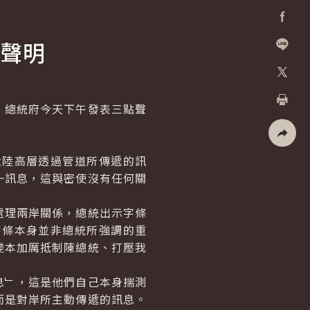
Facebo
聲明
加入好
X
總統府今天下午發表三點聲
列印
社群分
陸高層透過管道所傳遞的訊
一訊息，這與密使沒有任何關
理兩岸關係，總統出示字條
字條本身並非總統所強調的重
變本加厲抵制陳總統、打壓我
﹂，這是他們自己本身揣測
而是對岸所主動傳遞的訊息。