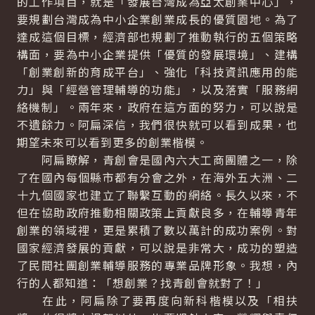
的工作項目，就是「發展台灣成為亞太創業中心」，
要規劃台灣成為中小企業創業成長的優質園地。為了
達成這個目標，經濟部也規劃了推動執行的五個策略
構面，要為中小企業提供「優質的發展環境」、建構
「創業創新的育成平台」、強化「科技資訊應用的能
力」與「經營管理輔導的功能」，以及落實「服務網
絡機制」。兩年來，政府在這方面的努力，可以說是
不遺餘力。阿扁深信，我們很快就可以看到成果，也
期望未來可以看到更多的創業楷模。
阿扁瞭解，青創會是國內六大工商團體之一，除
了在國內每個縣市都有分會之外，在海外五大洲、二
十九個國家也建立了聯繫互動的網絡。長久以來，不
但在協助政府推動相關政策上貢獻良多，在輔導青年
創業的領域裡，更是累積了數以萬計的成功案例。對
國家經濟發展的貢獻，可以說是非常大，成功的塑造
了民間社團創業輔導服務的專業品牌形象。我想，內
行的人都知道：「想創業？找青創會就對了！」
在此，阿扁除了要再度向新科楷模以及「相扶