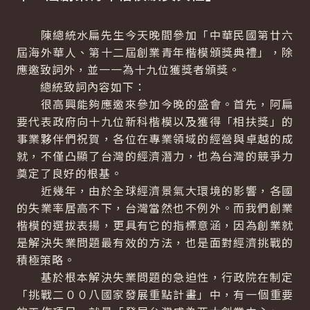
陳總統水扁先生今天晚間參加「中華民國第廿六
屆海外華人、第十二屆創業青年楷模頒獎典禮」，除
應邀致詞外，並一一為十九位獲獎者頒獎。
總統致詞內容如下：
很高興能夠應邀來參加今晚的盛會。首先，阿扁
要代表政府向十九位新科楷模以及獲得「相扶獎」的
事業夥伴們祝賀，各位在專業領域的經營與卓越的成
就，不僅凸顯了台灣的經濟潛力，也為台灣的競爭力
奠定了良好的根基。
近幾年，由於全球經濟景氣大環境的影響，各國
的失業率居高不下，台灣當然也不例外。而我們創業
楷模的選拔表揚，更具有它的指標意涵，因為創業就
是解決失業問題最有效的方法，也是面對經濟挑戰的
積極策略。
基於根本解決失業問題的急迫性，行政院在制定
「挑戰二００八國家發展重點計畫」中，有一個重要