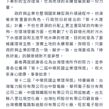
下美好的生存環境，也為地球的永續發展貢獻一份力
量。
政府與企業在整個國家轉型與升級過程中，扮演
著非常重要的角色，行政院日前提出的「新十大建
設」計畫，不但在資源的分配上更注重區域的均衡分
佈，在環境發展方面，也規劃了七百餘億元用於污水
下水道建設和五座平地水庫的修建，目的就是為了要
維護環境生態，落實土地的永續發展，我相信，只要
政府與企業的理念一致、腳步一致，台灣要成為「綠
色矽島」的願景絕對不是夢想。
最後再度感謝各位為台灣環境所作的努力，並恭
喜各位獲得「第十二屆中華民國企業環保獎」，祝大
家身心健康，事事如意！
第十二屆「中華民國企業環保獎」特優廠商：台
灣電力股份有限公司台中發電廠、華邦電子股分有限
公司二廠、中國鋼鐵股份有限公司公用設施處、台北
縣八里垃圾焚化廠、台灣杜邦股份有限公司觀音廠、
台灣積體電路製造股份有限公司七廠、旺宏電子股份