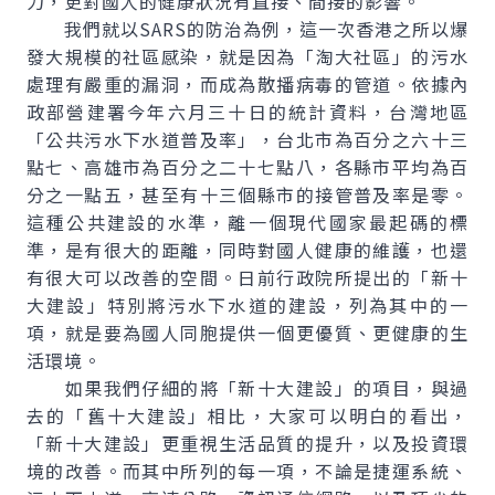
力，更對國人的健康狀況有直接、間接的影響。
我們就以SARS的防治為例，這一次香港之所以爆
發大規模的社區感染，就是因為「淘大社區」的污水
處理有嚴重的漏洞，而成為散播病毒的管道。依據內
政部營建署今年六月三十日的統計資料，台灣地區
「公共污水下水道普及率」，台北市為百分之六十三
點七、高雄市為百分之二十七點八，各縣市平均為百
分之一點五，甚至有十三個縣市的接管普及率是零。
這種公共建設的水準，離一個現代國家最起碼的標
準，是有很大的距離，同時對國人健康的維護，也還
有很大可以改善的空間。日前行政院所提出的「新十
大建設」特別將污水下水道的建設，列為其中的一
項，就是要為國人同胞提供一個更優質、更健康的生
活環境。
如果我們仔細的將「新十大建設」的項目，與過
去的「舊十大建設」相比，大家可以明白的看出，
「新十大建設」更重視生活品質的提升，以及投資環
境的改善。而其中所列的每一項，不論是捷運系統、