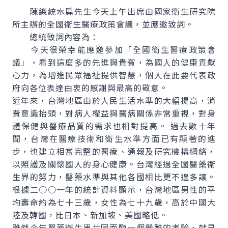
陳總統水扁先生今天上午出席由國家衛生研究院
所主辦的全國衛生醫療政策會議，並應邀致詞。
總統致詞內容為：
今天很榮幸能應邀參加「全國衛生醫療政策會
議」，看到這麼多的先進與貴賓，為國人的健康貢獻
心力，為增進民眾福祉提供智慧，個人在此要代表政
府向各位表達由衷的感謝與最高的敬意。
近年來，台灣地區由於人民生活水準的大幅提高，消
費意識抬頭，對病人權益與醫病關係非常重視，對身
體保健與醫療品質的需求也相對提高。 過去數十年
間，台灣在醫療技術和衛生水準方面已有顯著的進
步，也建立相當完整的醫療、通報及研究機構網絡，
以照護及關懷國人的身心健康。台灣經過全國醫藥衛
生界的努力，醫藥水準與其他各國相比更不遑多讓。
根據二○○一年的統計資料顯示，台灣地區男性的平
均壽命約為七十三歲，女性為七十九歲，高於中國大
陸及韓國，比日本、新加坡、美國略低。
雖然今年醫藥衛生界共同面臨一個嚴酷的考驗，就是