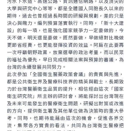
污水下水道、高速公路、資訊通信網路，以及頂尖的
大學與研究中心等等，都是全體國人同胞長久以來的
期待，過去也曾經過長時間的研擬與規劃，差的只是
決心與魄力。編列預算落實執行。同時，「新十大建
設」的每一項，也是強化國家競爭力一定要做的，今
天不做，明天還是要做。既然要做，早做絕對比晚做
更節省經費，也更能發揮投資的效益。阿扁在此要再
一次呼籲朝野政黨，放棄選舉的政治考量，而以民眾
的福祉為優先，早日完成相關法案與預算的審議，為
台灣的永續發展共同努力。
此次參加「全國衛生醫藥政策會議」的貴賓與先進，
都是公共衛生界及醫療科技界的精英與戰士，長期致
力於台灣醫藥衛生品質的提升，相信經由這次「國家
衛生研究院」所主辦的研討會，將能探討出台灣現在
及未來可能發生的醫療衛生問題，研擬出對策或改進
的方向，提供衛生署及其他單位做為決策時的重大參
考。同時，也期待能藉由這次的機會，促進各界交
流，集聚各方寶貴的看法，共同為台灣衛生醫療把