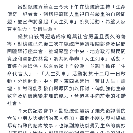
呂副總統秀蓮女士今天下午在總統府主持「生命
傳奇」記者會，懇切呼籲國人重視日益嚴重的自殺問
題，並宣佈將發起「人生列車」系列活動，希望大家
尊重生命、愛惜生命。
鑑於自殺問題造成家庭與社會嚴重且長久的傷
害，副總統已先後三次在總統府邀請相關部會及民間
團體舉行座談會，並凝聚整合中央、地方政府與民間
資源和資訊的共識，將共同舉辦「人生列車」活動，
宣導心靈環保，以有效遏止自殺潮，並親自擔任「生
命代言人」。「人生列車」活動將於十二月一日啟
動，分別赴北、中、南、東四區進行「苦甘人生」論
壇，針對可能引發自殺原因加以探討，俾能強化生命
教育及危機應變處理的能力，營造牽手向前走的和諧
社會。
今天的記者會中，副總統也邀請了她先後認養的
六位小朋友與她們的家人參加，每個小朋友與副總統
都有特殊的結緣故事，也讓副總統感覺到生命的奧妙
與不可測，因此，副總統於致詞時表示，生命的誕生