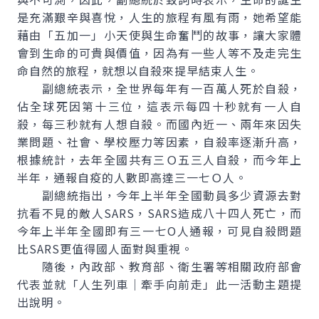
是充滿艱辛與喜悅，人生的旅程有風有雨，她希望能
藉由「五加一」小天使與生命奮鬥的故事，讓大家體
會到生命的可貴與價值，因為有一些人等不及走完生
命自然的旅程，就想以自殺來提早結束人生。
副總統表示，全世界每年有一百萬人死於自殺，
佔全球死因第十三位，這表示每四十秒就有一人自
殺，每三秒就有人想自殺。而國內近一、兩年來因失
業問題、社會、學校壓力等因素，自殺率逐漸升高，
根據統計，去年全國共有三Ｏ五三人自殺，而今年上
半年，通報自疫的人數即高達三一七Ｏ人。
副總統指出，今年上半年全國動員多少資源去對
抗看不見的敵人SARS，SARS造成八十四人死亡，而
今年上半年全國即有三一七O人通報，可見自殺問題
比SARS更值得國人面對與重視。
隨後，內政部、教育部、衛生署等相關政府部會
代表並就「人生列車｜牽手向前走」此一活動主題提
出說明。