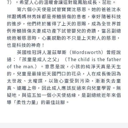
7）。希望人心的溫暖會讓這對龍鳳胎成長、茁壯。
第六個小天使是試管寶寶沈慈恩。她的爸爸沈永
祥跟媽媽林秀妹都是脊髓損傷的患者，幸好隨著科技
的進步，他們終於獲得了上天的恩賜，成為全世界首
例脊髓損傷夫妻成功產下試管嬰兒的奇蹟，當呂副總
統抱著慈恩時，心裏感動的不只是上天對人的慈恩，
也是科技的神奇！
英國桂冠詩人渥茲華斯（Wordsworth）曾經說
過：「孩童是成人之父」（The child is the father
of the man.）。意思是說，小孩的純淨天真是天生
的，兒童是最接近天國門口的花朵，人在成長後因為
太世故、太權謀，以致心靈受到污染，漸漸失去童
真、遠離上帝，因此成人應該反過來向兒童學習。無
疑地，與這五加一個小天使結緣，是副總統近年來倡
導「柔性力量」的最佳註腳。
:::