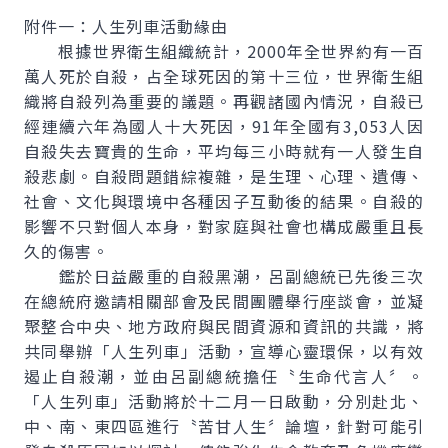
附件一：人生列車活動緣由
根據世界衛生組織統計，2000年全世界約有一百
萬人死於自殺，占全球死因的第十三位，世界衛生組
織將自殺列為重要的議題。再觀諸國內情況，自殺已
經連續六年為國人十大死因，91年全國有3,053人因
自殺失去寶貴的生命，平均每三小時就有一人發生自
殺悲劇。自殺問題錯綜複雜，是生理、心理、遺傳、
社會、文化與環境中各種因子互動後的結果。自殺的
影響不只對個人本身，對家庭與社會也構成嚴重且長
久的傷害。
鑑於日益嚴重的自殺黑潮，呂副總統已先後三次
在總統府邀請相關部會及民間團體舉行座談會，並凝
聚整合中央、地方政府與民間資源和資訊的共識，將
共同舉辦「人生列車」活動，宣導心靈環保，以有效
遏止自殺潮，並由呂副總統擔任〝生命代言人〞。
「人生列車」活動將於十二月一日啟動，分別赴北、
中、南、東四區進行〝苦甘人生〞論壇，針對可能引