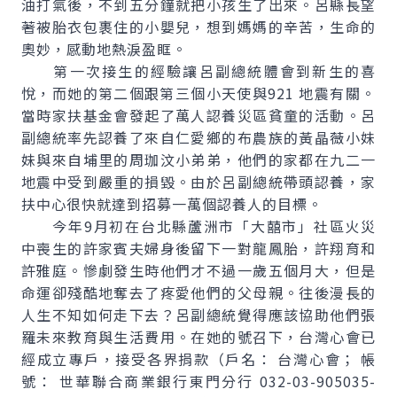
油打氣後，不到五分鐘就把小孩生了出來。呂縣長望
著被胎衣包裹住的小嬰兒，想到媽媽的辛苦，生命的
奧妙，感動地熱淚盈眶。
第一次接生的經驗讓呂副總統體會到新生的喜
悅，而她的第二個跟第三個小天使與921 地震有關。
當時家扶基金會發起了萬人認養災區貧童的活動。呂
副總統率先認養了來自仁愛鄉的布農族的黃晶薇小妹
妹與來自埔里的周珈汶小弟弟，他們的家都在九二一
地震中受到嚴重的損毀。由於呂副總統帶頭認養，家
扶中心很快就達到招募一萬個認養人的目標。
今年9月初在台北縣蘆洲市「大囍市」社區火災
中喪生的許家賓夫婦身後留下一對龍鳳胎，許翔育和
許雅庭。慘劇發生時他們才不過一歲五個月大，但是
命運卻殘酷地奪去了疼愛他們的父母親。往後漫長的
人生不知如何走下去？呂副總統覺得應該協助他們張
羅未來教育與生活費用。在她的號召下，台灣心會已
經成立專戶，接受各界捐款（戶名： 台灣心會； 帳
號： 世華聯合商業銀行東門分行 032-03-905035-