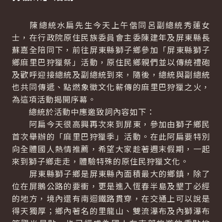
陳總統水扁先生今天上午偕同呂副總統秀蓮女
士，在行政院原住民族委員會主委陳建年及屏東縣長
蘇嘉全陪同下，前往屏東縣獅子鄉參加「屏東縣獅子
鄉麻里巴狩獵祭」活動，原住民鄉親們並以傳統禮砲
及歡呼迎接總統及副總統到來，隨後，總統與副總統
也共同傳遞、點燃象徵文化薪傳的麻里巴狩獵之火，
為這項活動揭開序幕。
總統於活動中應邀致詞內容如下：
阿扁今天很高興再次來到屏東，參加由獅子鄉民
首次舉辦的「麻里巴狩獵季」活動。在此阿扁要特別
向全體國人熱情推薦，希望大家趁著週末假期，一起
來到獅子鄉走走，體驗特殊的原住民狩獵文化。
屏東縣獅子鄉是屏東縣內面積最大的鄉鎮，除了
位在屏鵝公路的要衝，更是進入恆春半島及墾丁必經
的地方，境內還有南迴鐵路貫穿，在交通上可以說是
得天獨厚；鄉內著名的里龍山、雙流瀑布及內獅瀑布