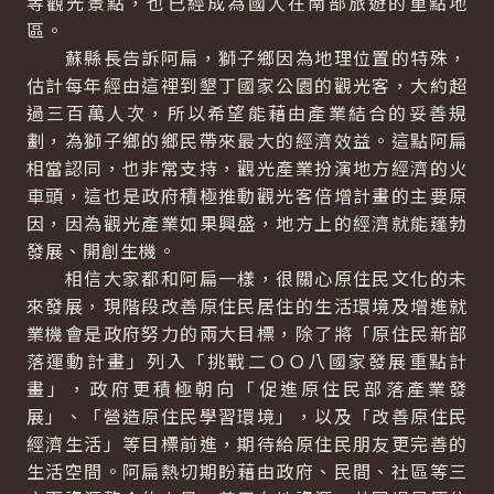
等觀光景點，也已經成為國人在南部旅遊的重點地
區。
蘇縣長告訴阿扁，獅子鄉因為地理位置的特殊，
估計每年經由這裡到墾丁國家公園的觀光客，大約超
過三百萬人次，所以希望能藉由產業結合的妥善規
劃，為獅子鄉的鄉民帶來最大的經濟效益。這點阿扁
相當認同，也非常支持，觀光產業扮演地方經濟的火
車頭，這也是政府積極推動觀光客倍增計畫的主要原
因，因為觀光產業如果興盛，地方上的經濟就能蓬勃
發展、開創生機。
相信大家都和阿扁一樣，很關心原住民文化的未
來發展，現階段改善原住民居住的生活環境及增進就
業機會是政府努力的兩大目標，除了將「原住民新部
落運動計畫」列入「挑戰二ＯＯ八國家發展重點計
畫」，政府更積極朝向「促進原住民部落產業發
展」、「營造原住民學習環境」，以及「改善原住民
經濟生活」等目標前進，期待給原住民朋友更完善的
生活空間。阿扁熱切期盼藉由政府、民間、社區等三