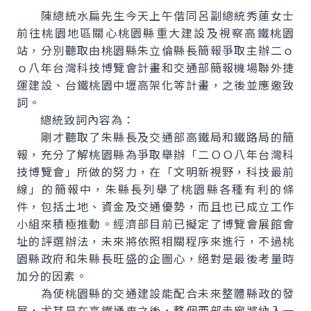
陳總統水扁先生今天上午偕同呂副總統秀蓮女士
前往桃園地區關心桃園縣重大建設及視察高鐵桃園
站，分別聽取由桃園縣朱立倫縣長簡報爭取主辦二ｏ
ｏ八年台灣科技博覽會計畫和交通部簡報機場聯外捷
運建設、台鐵桃園中壢高架化等計畫，之後並應邀致
詞。
總統致詞內容為：
剛才聽取了朱縣長及交通部高鐵局和鐵路局的簡
報，充分了解桃園縣為爭取舉辦「二ＯＯ八年台灣科
技博覽會」所做的努力，在「文明新視野，科技最前
線」的簡報中，朱縣長列舉了桃園縣各種有利的條
件，包括土地、資金及交通優勢，而且也已成立工作
小組來積極推動。經濟部目前已擬定了博覽會展館會
址的評選辦法，未來將依照相關程序來進行，不過桃
園縣政府和朱縣長旺盛的企圖心，絕對是最後考量時
加分的因素。
為使桃園縣的交通建設能配合未來整體縣政的發
展，尤其是在高鐵通車之後，整個西部走廊將納入一