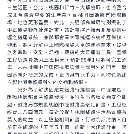
日生活圈，台北、桃園和新竹三大都會區，也將整合
成北台灣最重要的生產帶，而桃園因為擁有國際機
場，地位更形重要。對此，交通部高鐵局特別規劃了
中正機場聯外捷運計畫，該計畫將連接台北及桃園中
壢之捷運系統，並與都會區大眾捷運系統相互銜接、
轉乘，將可紓解中正國際機場大量的運輸需求，提供
旅客準時、安全、舒適、便捷的大眾運輸工具，整個
工程總經費為九三五億元，預計98年1月將可完工通
車，未來桃園中正國際機場這個台灣對外的門戶，將
因這聯外捷運的完成，更將具有競爭力，同時也將建
立起桃園縣整體對外的交通聯絡網。
另外為了解決因縱貫鐵路行經桃園、中壢地區，
阻隔桃園都會區整體發展，並衍生出各種交通安全問
題，鐵路局亦規劃桃園中壢鐵路高架化計畫，工程總
經費二八四億元，這對於提升桃園整體生活品質將有
莫大的助益。以上這些相關計畫，行政院都將納入目
前正在研議的「五年五千億」的新十大建設計畫，阿