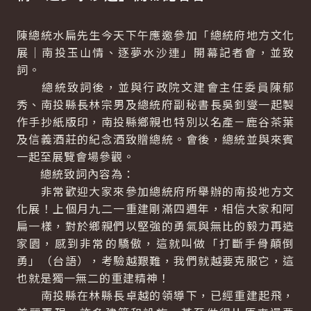
陳總統水扁先生今天下午應邀參加「總統府地方文化
展｜南投玉山情、逐夢水沙連」開幕記者會，並致
詞。
總統致詞後，並與行政院文建會主任委員陳郁
秀、南投縣長林宗男及總統府副秘書長吳釗燮一起製
作手抄紙版印，南投縣鄉親也特別以名產－鹿谷茶葉
及信義酒莊的紀念酒致贈總統。會後，總統並與來賓
一起至展覽會場參觀。
總統致詞內容為：
非常歡迎大家來參加總統府所舉辦的南投地方文
化展！上個月九二一重建剛滿四週年，相信大家和阿
扁一樣，對於鄉親們以堅強的勇氣與無比的毅力再造
家園，感到非常的驕傲，這就叫做「打斷手骨顛倒
勇」（台語），考驗越艱難，我們就越要克服它，這
也就是獨一無二的重建精神！
南投縣在林縣長卓越的領導下，已經重建起飛，