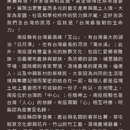
美麗再現，許多建築和設施，甚至做得比原來還要
好，展現出更豐富而多元的藝文產業與風土人情，大
家為家園、社區和學校所作的努力與示範，正好告訴
我們全台灣的民眾，這就是「台灣最強韌的生命
力」！
南投縣有台灣最高峰「玉山」、有台灣最大的湖
泊「日月潭」，也有台灣最長的河流「濁水溪」；此
外，南投還有豐富多元的族群文化：包括仁愛鄉泰雅
族、信義鄉布農族與鄒族、魚池鄉的邵族、埔里鎮的
平埔、國姓鄉的客家聚落、清境農場的擺夷族、福佬
人，以及中興新村的新移民，大家因為共同的生活環
境與集體記憶而緊密的結合在一起，每個人都是這塊
土地上重要而不可或缺的一份子。所以，在地理上，
南投位於台灣的「中心」；在精神上，南投經驗也是
台灣「人心」的依歸，有這兩顆「心」相互呼應，阿
扁認為是實至名歸。
南投縣四季皆美：鹿谷與名間的春茶比賽、草屯
稻草文化節與花卉、竹山的竹工藝、清境農場避暑、