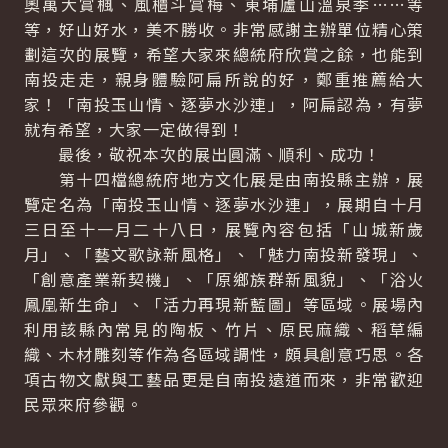
奧萬大賞楓、風櫃斗賞梅、東埔廬山溫泉季……等
等，好山好水，美不勝收。非常感謝主辦單位精心策
劃這次的展覽，希望大家來總統府欣賞之餘，也能到
南投走走，親身體驗阿扁所說的好，鄭重推薦給大
家！「南投玉山情、逐夢水沙連」，阿扁認為，有夢
就有希望，大家一定做得到！
最後，敬祝本次的展出圓滿、順利、成功！
第十四檔總統府地方文化展是由南投縣主辦，展
覽定名為「南投玉山情、逐夢水沙連」，展期自十月
三日至十一月二十八日，展覽內容包括「山城新歲
月」、「藝文歌詠新風格」、「魅力南投新發現」、
「創意產業新契機」、「原鄉族群新風貌」、「浴火
鳳凰新生命」、「活力再現新藍圖」等區域。展場內
利用該縣內常見的陶板、竹片、原民麻織、稻草編
織、木材雕刻等作為各區域調性，頗具創意巧思。各
項古物文獻與工藝品更是自南投遠道而來，非常歡迎
民眾來府參觀。