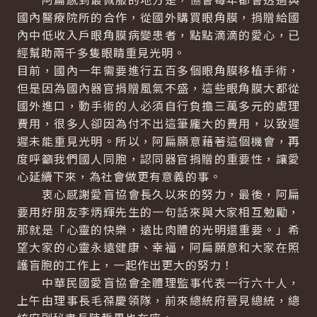
國內醫療院所的合作，從國外購買眼角膜，捐贈給國
內中低收入戶眼角膜病變患者，點點滴滴的愛心，已
經幫助兩千多隻眼睛重見光明。
目前，國內一年需要進行五百多個眼角膜移植手術，
但是因為國內器官捐贈風氣不盛，這些眼角膜大都從
國外進口，動手術的人必須自行負擔三萬多元的處理
費用，很多人卻因為付不出這筆龐大的費用，以致遲
遲未能重見光明。所以，阿扁願意藉著這個機會，再
度呼籲我們國人同胞，認同器官捐贈的重要性，讓愛
心延續下來，為社會做更有意義的事。
衷心感謝愛盲協會長久以來的努力，最後，阿扁
要用好朋友李炳輝先生的一句話來與大家相互勉勵，
那就是「心靈的快樂，遠比肉體的光明還重要。」希
望大家的心靈永遠健康、幸福，阿扁願意和大家在照
護盲胞的工作上，一起作出更大的努力！
中華民國愛盲協會全體理監事代表一行六十人，
上午由理事長毛葆慶領隊，前來總統府晉見總統，總