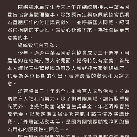
陳總統水扁先生今天上午在總統府接見中華民國
愛盲協會全體理監事，除致詞肯定與感佩該協會長期
為盲胞所作的付出與貢獻外，並呼籲國人同胞，認同
器官捐贈的重要性，讓愛心延續下來，為社會做更有
意義的事。
總統致詞內容為：
今年，適逢中華民國愛盲協會成立三十週年，阿
扁能夠在總統府跟大家見面，覺得特別有意義。首先
本人謹代表中華民國政府及人民歡迎大家到總統府，
也要為各位長期的付出，表達最高的敬佩和感謝之
意。
愛盲協會三十年來全力推動盲人文教活動，並為
增進盲人福利而努力，除了捐贈眼角膜，讓盲胞重見
光明外，也提供勤奮向學盲生獎學金、年老清寒盲胞
敬老金，以及定期舉辦優秀盲胞才藝表演及演講比
賽、戶外聯誼活動等等，是國內關懷照顧視障同胞最
為用心的服務性社團之一。
阿扁感到最佩服的地方是，協會每年都會透過與