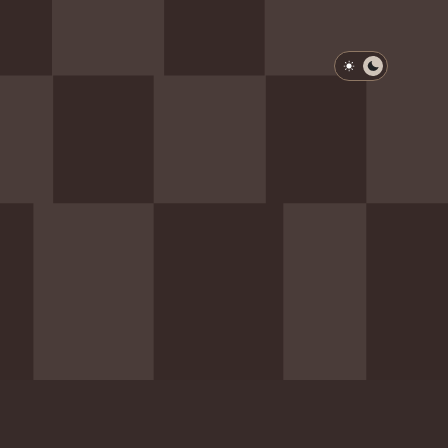
淺色模式
深色模式
防衛韌性委員會
動行程
歷任總統與副總統
展覽