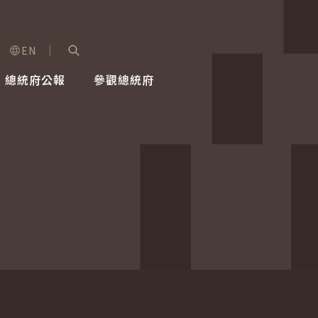
EN
字級選單
展開關鍵字搜尋
總統府公報
參觀總統府
健康台灣推動委員會
總統令
蕭美琴副總統
建築風華
全社會
每日活
行憲後
總統府
外交
網路相簿
國防