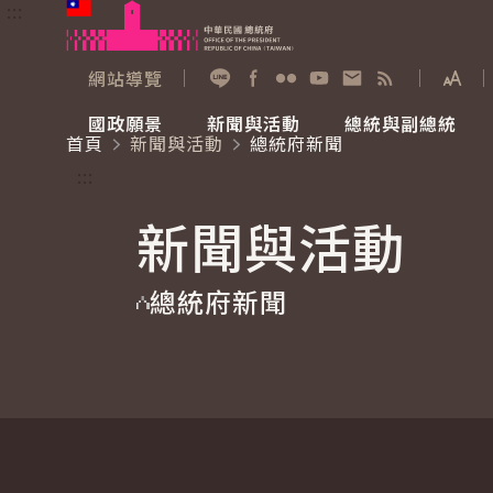
:::
跳到主要內容
中華民國總統府
網站導覽
展開
加入好友
Facebook
Flickr
YouTube
寫信給總統
RSS
國政願景
新聞與活動
總統與副總統
首頁
新聞與活動
總統府新聞
國政願景
新聞與活動
總統與副總統
參觀總統府
:::
新聞與活動
國家氣候變遷對策委員會
總統府新聞
賴清德總統
參觀資訊
總統府新聞
重要談話
影音頻道