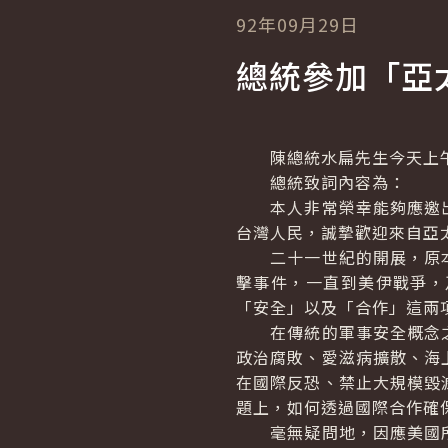
92年09月29日
總統參加「亞
陳總統水扁先生今天上午
總統致詞內容為：
本人非常榮幸能夠應邀出
台灣人民，誠摯歡迎來自亞
二十一世紀的開展，原本
擊事件，一直到美伊戰爭，
「安全」以及「合作」這兩
在傳統的軍事安全概念之
政治腐敗、愛滋病擴散、海
在國際反恐、禁止大規模毀
題上，如何透過國際合作確
毫無疑問地，因應美國所