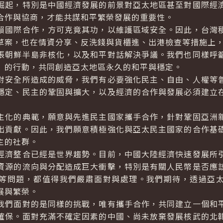
崛起，特別是中國經濟發展的前景對亞太地區甚至對國際經
合作與協商，才能共謀和平繁榮發展的重要性。
國際合作，方可克竟其功，以維護區域安全。因此，台灣積
草案，也在情資分享、反洗錢與貨櫃進、出港檢查等措施上
朝鮮半島非核化，以及和平對話解決爭議。我們也同樣呼籲
」的行動，共同創造亞太地區永久的和平與穩定。
安全所造成的威脅，我們有必要強化民主、自由、人權等普
穩定、民主的鞏固與擴大，以及經濟的合作與發展必須建立
化的典範，願意與先進民主國家攜手合作，針對鞏固亞洲新
出貢獻。因此，我們願意積極強化與亞太民主國家的合作基
主的社群。
濟整合已經是世界趨勢。目前，中國大陸經濟快速發展所引
資源的流向與分配造成巨大衝擊，特別是有關人民幣是否應
等問題，都值得我們嚴肅面對與處理。我們期待，透過亞
展與繁榮。
們面對的是同樣的挑戰，唯有攜手合作，共同建立一個和平
確保。面對充滿不確定因素的中國、尚未放棄發展核武的北