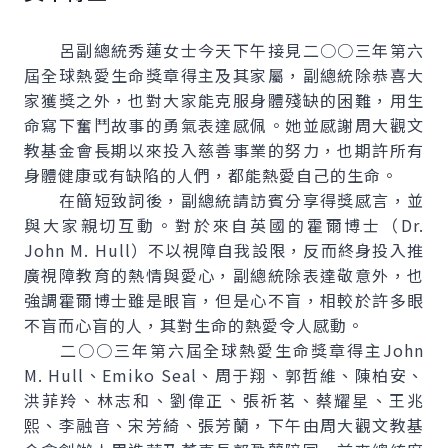
呂副總統秀蓮女士今天下午接見二○○三年第六
屆全球熱愛生命獎章得主及其家屬，副總統除恭喜大
家獲獎之外，也對大家能克服身體殘缺的困難，用生
命寫下奮鬥故事的勇氣表達感佩。她並感謝周大觀文
教基金會長期以來投入慈善事業的努力，也期許所有
身體健康或有缺陷的人們，都能熱愛自己的生命。
在簡短致詞後，副總統請訪賓分享得獎感言，並
與大家親切互動。對於來自英國的霍爾博士（Dr.
John M. Hull）不以視障自我設限，反而終身投入推
廣視障教育的熱情與愛心，副總統除表達敬意外，也
強調霍爾博士雖是眼盲，但是心不盲，相較於許多眼
不盲而心盲的人，其對生命的熱愛令人感動。
二○○三年第六屆全球熱愛生命獎章得主John
M. Hull、Emiko Seal、周于翔、郭哲維、陳柏安、
洪菲羚、林志和、劉偉正、張祈茗、蔡耀星、王兆
熙、李融音、宋芳綺、張芳蘭，下午由周大觀文教基