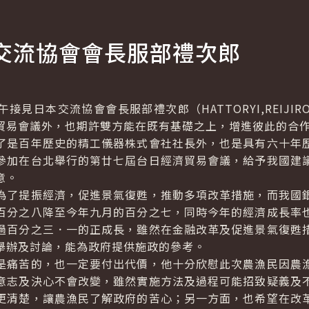
交流協會會長服部禮次郎
日本交流協會會長服部禮次郎（HATTORYI,REIJI
貿易會議外，也期許雙方能在既有基礎之上，增進彼此的合
是百年歷史的精工儀器株式會社社長外，也是具有六十年歷
參加在台北舉行的第廿七屆台日經濟貿易會議，給予我國建
意。
了提振經濟，促進景氣復甦，推動多項改革措施，而我國銀
百分之八降至今年九月的百分之七，同時今年的經濟成長率
過百分之三．一的正成長，雖然在金融改革及促進景氣復甦
舉辦及討論，能為政府提供施政的參考。
痛苦的，也一定要付出代價，他十分欣慰此次農漁民因農漁
意志及決心不會改變，雖然實施方法及過程可能招致疑義及
更清楚，讓農漁民了解政府的苦心；另一方面，也希望在改