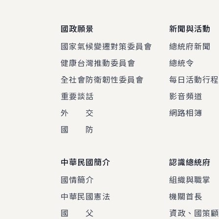
國政願景
新聞與活動
國家氣候變遷對策委員會
總統府新聞
健康台灣推動委員會
總統令
全社會防衛韌性委員會
每日活動行
重要談話
影音頻道
外 交
網路相簿
國 防
中華民國簡介
認識總統府
國情簡介
組織與職掌
中華民國憲法
機關首長
國 父
資政、國策