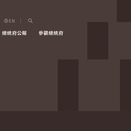
EN
字級選單
展開關鍵字搜尋
總統府公報
參觀總統府
健康台灣推動委員會
總統令
蕭美琴副總統
建築風華
全社會
每日活
行憲後
總統府
外交
網路相簿
國防