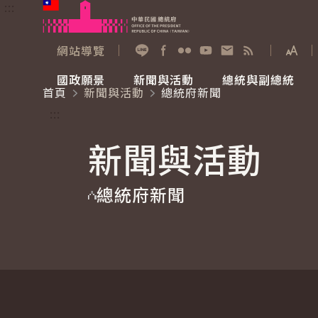
:::
跳到主要內容
中華民國總統府
網站導覽
展開
加入好友
Facebook
Flickr
YouTube
寫信給總統
RSS
國政願景
新聞與活動
總統與副總統
首頁
新聞與活動
總統府新聞
國政願景
新聞與活動
總統與副總統
參觀總統府
:::
新聞與活動
國家氣候變遷對策委員會
總統府新聞
賴清德總統
參觀資訊
總統府新聞
重要談話
影音頻道