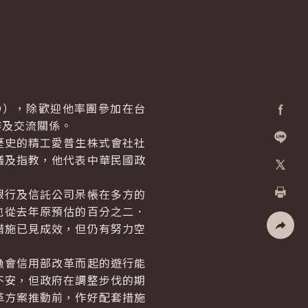
RO），除歡迎他率團參加在台
作及交流關係。
Facebo
史的精工愛普生株式會社社
加入好
議及指教，他代表中華民國政
X
行及信託公司呆帳在多方的
也從去年原預估的百分之二．
列印
措施已見成效，但仍有努力空
社群分
會信用部改革而起的遊行能
不安，但政府在調整步伐的期
革方案推動前，作好配套措施