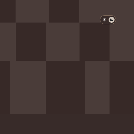
淺色模式
深色模式
防衛韌性委員會
動行程
歷任總統與副總統
展覽