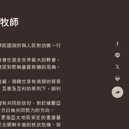
牧師
民國政府與人民對訪賓一行
Facebo
會也是全世界最大的教會，
加入好
感受到耶穌基督救贖的恩典，
X
展，南韓也享有高額的貿易
列印
、互惠及互利的原則下，順利
社群分
有共同的信仰，對於維繫亞
雙方日後共同努力的方向。
更是亞太地區安定的重要基
於北朝鮮半島的核武危機，我