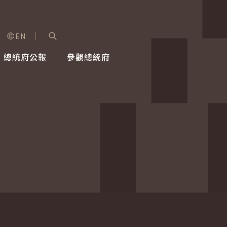
EN
字級選單
展開關鍵字搜尋
總統府公報
參觀總統府
健康台灣推動委員會
總統令
蕭美琴副總統
建築風華
全社會
每日活
行憲後
總統府
外交
網路相簿
國防