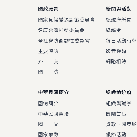
國政願景
新聞與活動
國家氣候變遷對策委員會
總統府新聞
健康台灣推動委員會
總統令
全社會防衛韌性委員會
每日活動行
重要談話
影音頻道
外 交
網路相簿
國 防
中華民國簡介
認識總統府
國情簡介
組織與職掌
中華民國憲法
機關首長
國 父
資政、國策
國家象徵
儀節活動