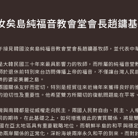
汝矣島純福音教會堂會長趙鏞基
接見韓國汝矣島純福音教會堂會長趙鏞基牧師，並代表中華
誠摯的歡迎。
大韓民國三十年來最具影響力的牧師，而所屬的純福音堂教
師於退休前特別來台訪問傳播上帝的福音，不僅讓台灣人民
樂的婆娑美麗之島。
國關係友好而密切，特別是經貿往來近幾年來獲得良好的進
的迫切性及重要性。他希望雙方所關切的復航問題能在平等
與南韓都是從威權走向民主，兩國人民對自由、民主、人權
同的期待，在此基礎之上，如何增進彼此的實質關係，將是
在亞太地區具有重要戰略地位，而朝鮮半島的和平與穩定
動兩岸關係的正常化，深盼海峽兩岸永久和平的到來。而對