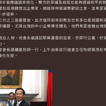
鮮半島應儘速非核化，雙方的爭議及歧見也能夠透過和平的
包括南韓傑出企業家，總統除申致誠摯歡迎之意，並希望藉
一步提昇。
分之二是基督徒，此次偕同前來的教友也有多位是該國知名
作議題，尤其台灣的中小企業舉世聞名，他們希望借鏡台灣
治人物，他會永遠謹記耶穌基督的旨意，亦即行公義、好憐
力。
會長趙鏞基牧師一行，上午由新店行道會主任牧師張茂松等
燮也在座。