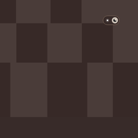
淺色模式
深色模式
防衛韌性委員會
動行程
歷任總統與副總統
展覽