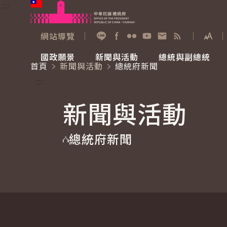
:::
跳到主要內容
中華民國總統府
網站導覽
展開
加入好友
Facebook
Flickr
YouTube
寫信給總統
RSS
國政願景
新聞與活動
總統與副總統
首頁
新聞與活動
總統府新聞
國政願景
新聞與活動
總統與副總統
參觀總統府
:::
新聞與活動
國家氣候變遷對策委員會
總統府新聞
賴清德總統
參觀資訊
總統府新聞
重要談話
影音頻道