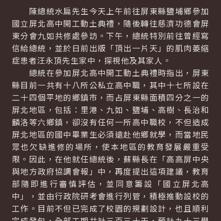
陳總統水扁先生今天上午前往屏東縣鹽埔鄉參加
國立屏北高中開工動土典禮，隨後轉往慈濟功德會屏
東分會九如共修處參訪。下午，總統特別前往曾經寫
信給總統，並於日前出版「頂出一片天」的肌肉萎縮
症患者汪永頂先生家中，探視他及其家人。
總統在參加屏北高中開工動土典禮時指出，屏東
縣目前一共有十八所公私立高中職，其中十七所設在
二十四個平地的鄉鎮市，而占屏東縣面積四分之一的
屏北地區，包括：里港、九如、鹽埔、高樹、長治和
麟洛等六鄉鎮，卻沒有任何一所高中職校，不但造成
屏北地區的國中畢業生必須遠赴他鄉就學，而當地民
眾也欠缺進修的場所，使本地區的教育發展嚴重受
限。因此，在他就任總統後，蘇縣長在「高高屏中央
與地方政府協調會報」中，再度提出這項建議，教育
部隨即進行審慎評估，並同意籌設「國立屏北高
中」，並由行政院研考會進行列管，積極推動設校的
工作。目前不但已完成了校園的規劃設計，也且順利
完成發包，全部工期共計三百三十天，預計九十三學