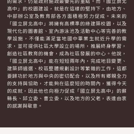
的需求，仍是政府施政最優先的重點。而「國立屏北
高中」的校園建設，就是在這樣的堅持下，由地方、
中部辦公室及教育部各方面積極努力促成。未來的
「國立屏北高中」將擁有高標準的綠建築校園，以及
現代化的圖書館、室內游泳池及活動中心等完善的教
學設施，不僅能滿足當地國中畢業生就近升學的需
求，並可提供社區大學設立的場所，推展終身學習，
創造社區教育的機會，成為社區發展的中心。他說，
「國立屏北高中」能在短短兩年內，完成地目變更、
建築師遴選、校區整體規劃設計等繁雜的工作，這都
要歸功於地方與中央的密切配合，以及所有鄉親全力
的支持與協助，才能夠在這麼短的時間內，獲得今天
的成就，因此他也向極力促成「國立屏北高中」的蘇
縣長、邱立委、曹立委，以及地方的父老，表達由衷
的感謝與敬意。
:::