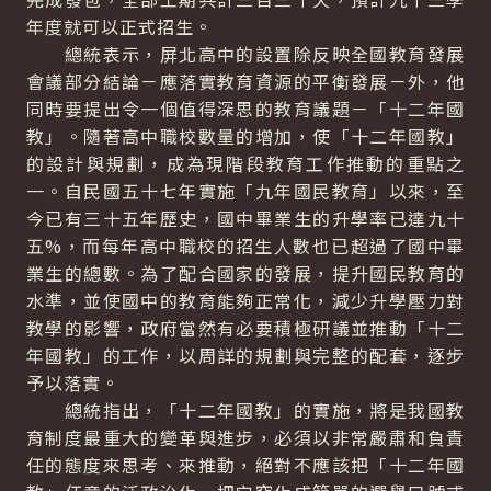
年度就可以正式招生。
總統表示，屏北高中的設置除反映全國教育發展
會議部分結論－應落實教育資源的平衡發展－外，他
同時要提出令一個值得深思的教育議題－「十二年國
教」。隨著高中職校數量的增加，使「十二年國教」
的設計與規劃，成為現階段教育工作推動的重點之
一。自民國五十七年實施「九年國民教育」以來，至
今已有三十五年歷史，國中畢業生的升學率已達九十
五%，而每年高中職校的招生人數也已超過了國中畢
業生的總數。為了配合國家的發展，提升國民教育的
水準，並使國中的教育能夠正常化，減少升學壓力對
教學的影響，政府當然有必要積極研議並推動「十二
年國教」的工作，以周詳的規劃與完整的配套，逐步
予以落實。
總統指出，「十二年國教」的實施，將是我國教
育制度最重大的變革與進步，必須以非常嚴肅和負責
任的態度來思考、來推動，絕對不應該把「十二年國