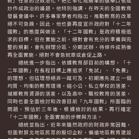
教」任意的泛政治化，把它窄化成簡單的選舉口號或
炒作成政治的議題。他特別強調，在昨天的全國教育
發展會議中，許多專家學者均指出，推動教育的改革
絕不可急躁，因此，他也要再度宣示政府對「十二年
國教」的態度與做法，「十二年國教」是政府積極追
求的目標，但在實施之前，絕對會有充分的準備與完
整的規劃，會先辦理分區、分期試辦，待條件成熟後
再全面實施，絕對不會急就章或倉促上路。
總統進一步指出，依據教育部目前的構想，「十
二年國教」在長程目標上應追求「免試」、「免費」
的理想，但這理想絕非一蹴可及。初期應先建立一個
均質、均衡的教育環境，縮小公、私立學校的落差、
城鄉教育資源的落差，以及高中、職校教育的落差，
同時也要全面檢討和改善目前「九年國教」所面臨的
問題，預估於三年後，根據檢討的結果，再行確定
「十二年國教」全面實施的步驟與方法。
總統並指出，近年來雖然政府的財政非常困難，
但面對屏北地區民眾的殷切企盼，偏遠地區教育建設